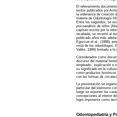
El relevamiento documental
textos publicados por Armi
la ordenanza de creación d
materia de Odontología Inf
Entre los segundos, se exa
psicoanálisis de niños
(Abe
capítulo escrito por la odo
recabada, se recurrió al t
publicado años más adelant
Egozcue et al., (1988), pe
vista de los odontólogos. 
Vallés, 1999) limitado a la
Considerados como document
discurso del material histó
empleado-, explicación e in
su significado en la cultura
como productos históricos 
con las formas de circulac
La presentación se organiza
particular del kleinismo co
luego se exponen las carac
concepciones al interior d
logró imponerse como tecno
Odontopediatría y P