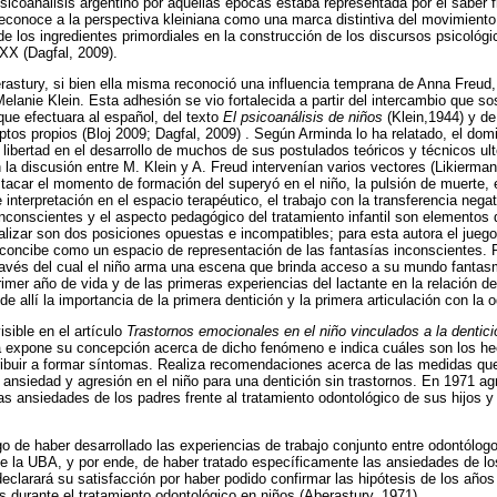
sicoanálisis argentino por aquellas épocas estaba representada por el saber f
reconoce a la perspectiva kleiniana como una marca distintiva del movimiento 
e los ingredientes primordiales en la construcción de los discursos psicológi
 XX (Dagfal, 2009).
astury, si bien ella misma reconoció una influencia temprana de Anna Freud, 
elanie Klein. Esta adhesión se vio fortalecida a partir del intercambio que s
que efectuara al español, del texto
El psicoanálisis de niños
(Klein,1944) y de
ptos propios (Bloj 2009; Dagfal, 2009) . Según Arminda lo ha relatado, el dom
 libertad en el desarrollo de muchos de sus postulados teóricos y técnicos ult
la discusión entre M. Klein y A. Freud intervenían varios vectores (Likierman
acar el momento de formación del superyó en el niño, la pulsión de muerte, e
e interpretación en el espacio terapéutico, el trabajo con la transferencia neg
inconscientes y el aspecto pedagógico del tratamiento infantil son elementos 
alizar son dos posiciones opuestas e incompatibles; para esta autora el juego 
o concibe como un espacio de representación de las fantasías inconscientes. P
ravés del cual el niño arma una escena que brinda acceso a su mundo fantas
rimer año de vida y de las primeras experiencias del lactante en la relación d
e allí la importancia de la primera dentición y la primera articulación con la 
isible en el artículo
Trastornos emocionales en el niño vinculados a la dentici
da expone su concepción acerca de dicho fenómeno e indica cuáles son los hec
ribuir a formar síntomas. Realiza recomendaciones acerca de las medidas q
 ansiedad y agresión en el niño para una dentición sin trastornos. En 1971 ag
las ansiedades de los padres frente al tratamiento odontológico de sus hijos y
o de haber desarrollado las experiencias de trabajo conjunto entre odontólogo
e la UBA, y por ende, de haber tratado específicamente las ansiedades de los
eclarará su satisfacción por haber podido confirmar las hipótesis de los años
durante el tratamiento odontológico en niños (Aberastury, 1971).