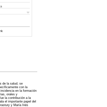
ks
nk
s de la salud, se
pecíficamente con la
 incidencia en la formación
ias, orales y
e la contribución a la
la el importante papel del
erastury y María Inés