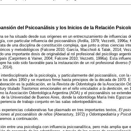
ansión del Psicoanálisis y los Inicios de la Relación Psico
ina se ha situado desde sus orígenes en un entrecruzamiento de influencias de
gía, con particular influencia del psicoanálisis (Ardila, 1979; Vezzetti, 1996
rata de una disciplina de constitución compleja, que junto a otras ciencias i
óricos y metodológicos (Falcone 2010; García, Macchioli & Talak, 2014; Vezze
do una importante dosis de originalidad al rol profesional del psicólogo argent
país (Carpintero & Vainer, 2004; Falcone 2010; Vezzetti, 1996a). Esta influen
re ha sido sido favorable para la instauración de un rol profesional diverso (
, 2014).
n interdisciplinaria de la psicología, y particularmente del psicoanálisis, con 
 de los años 1950 y se mantuvo firme hasta principios de la década de 1970. 
laboración es la publicación, en la
Revista de Odontología
de la Asociación Od
tury titulado
Trastornos emocionales en el niño vinculados a la dentición
, en 
mo la Asociación Odontológica Argentina (AOA) y el psicoanálisis se extenderá
 de la Universidad de Buenos Aires, donde la odontóloga María Inés Egozcue
periencia de trabajo conjunto en las salas odontopediátricas.
s experiencias colaborativas fue plasmado en tres importantes textos,
El psic
iones al psicoanálisis de niños
(Aberastury, 1972) y
Odontopediatría y Psico
aremos a continuación.
ión entre una psicología con influencia psicoanalítica, pero más amplia que e