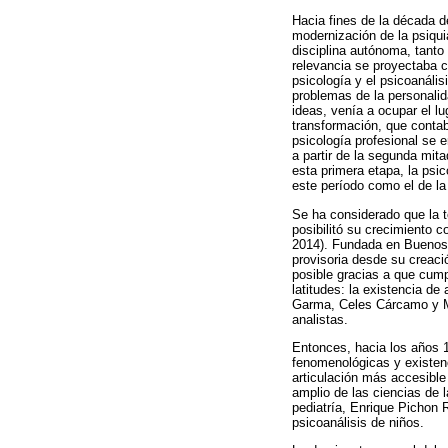
Hacia fines de la década d
modernización de la psiqui
disciplina autónoma, tanto
relevancia se proyectaba 
psicología y el psicoanáli
problemas de la personalid
ideas, venía a ocupar el 
transformación, que contab
psicología profesional se 
a partir de la segunda mit
esta primera etapa, la psi
este período como el de l
Se ha considerado que la te
posibilitó su crecimiento 
2014). Fundada en Buenos A
provisoria desde su creaci
posible gracias a que cump
latitudes: la existencia d
Garma, Celes Cárcamo y Ma
analistas.
Entonces, hacia los años 1
fenomenológicas y existenc
articulación más accesible
amplio de las ciencias de 
pediatría, Enrique Pichon 
psicoanálisis de niños.