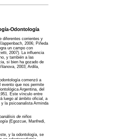
logía-Odontología
 diferentes corrientes y
a; Klappenbach, 2006; Piñeda
ntegra un campo con
tti, 2007). La influencia
ino, y también a las
cia, si bien ha gozado de
Vilanova, 2003; Ardila,
la odontología comenzó a
El evento que nos permite
ontológica Argentina, del
1951. Este vínculo entre
 luego al ámbito oficial, a
 y la psicoanalista Arminda
oanálisis de niños
logía
(Egozcue, Manfredi,
ste, y la odontología, se