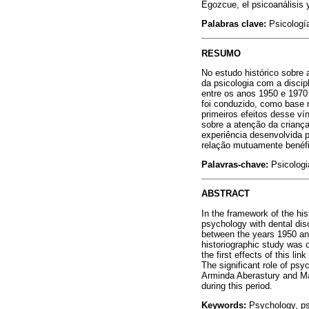
Egozcue, el psicoanálisis y
Palabras clave:
Psicología
RESUMO
No estudo histórico sobre 
da psicologia com a discip
entre os anos 1950 e 1970 
foi conduzido, como base 
primeiros efeitos desse ví
sobre a atenção da crianç
experiência desenvolvida 
relação mutuamente benéfi
Palavras-chave:
Psicologia
ABSTRACT
In the framework of the hist
psychology with dental disc
between the years 1950 and 
historiographic study was 
the first effects of this li
The significant role of psy
Arminda Aberastury and Mar
during this period.
Keywords:
Psychology, psy