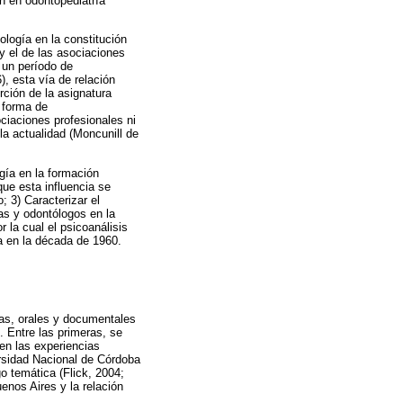
n en odontopediatría
ología en la constitución
 y el de las asociaciones
 un período de
), esta vía de relación
rción de la asignatura
 forma de
ociaciones profesionales ni
 la actualidad (Moncunill de
gía en la formación
que esta influencia se
; 3) Caracterizar el
as y odontólogos en la
la cual el psicoanálisis
a en la década de 1960.
ias, orales y documentales
. Entre las primeras, se
 en las experiencias
ersidad Nacional de Córdoba
go temática (Flick, 2004;
enos Aires y la relación