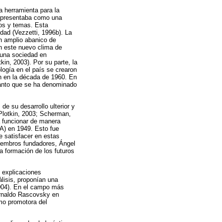
a herramienta para la
Se presentaba como una
tos y temas. Esta
dad (Vezzetti, 1996b). La
un amplio abanico de
on este nuevo clima de
 una sociedad en
in, 2003). Por su parte, la
logía en el país se crearon
én en la década de 1960. En
 tanto que se ha denominado
de su desarrollo ulterior y
 Plotkin, 2003; Scherman,
a funcionar de manera
A) en 1949. Esto fue
e satisfacer en estas
miembros fundadores, Ángel
 formación de los futuros
 explicaciones
lisis, proponían una
2004). En el campo más
 Arnaldo Rascovsky en
omo promotora del