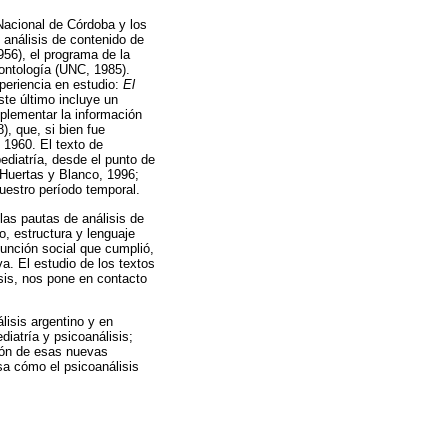
Nacional de Córdoba y los
 análisis de contenido de
56), el programa de la
dontología (UNC, 1985).
periencia en estudio:
El
ste último incluye un
mplementar la información
), que, si bien fue
 1960. El texto de
ediatría, desde el punto de
 Huertas y Blanco, 1996;
nuestro período temporal.
las pautas de análisis de
o, estructura y lenguaje
función social que cumplió,
va. El estudio de los textos
isis, nos pone en contacto
lisis argentino y en
diatría y psicoanálisis;
sión de esas nuevas
sa cómo el psicoanálisis