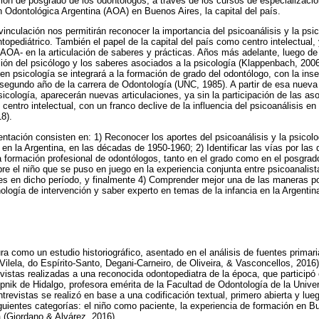
ión de posgrado de los odontólogos, a través de los cursos de especializació
n Odontológica Argentina (AOA) en Buenos Aires, la capital del país.
nculación nos permitirán reconocer la importancia del psicoanálisis y la psic
opediátrico. También el papel de la capital del país como centro intelectual,
a AOA- en la articulación de saberes y prácticas. Años más adelante, luego de
sión del psicólogo y los saberes asociados a la psicología (Klappenbach, 2006
n psicología se integrará a la formación de grado del odontólogo, con la inse
segundo año de la carrera de Odontología (UNC, 1985). A partir de esa nueva
psicología, aparecerán nuevas articulaciones, ya sin la participación de las as
 centro intelectual, con un franco declive de la influencia del psicoanálisis en
8).
entación consisten en: 1) Reconocer los aportes del psicoanálisis y la psicolo
en la Argentina, en las décadas de 1950-1960; 2) Identificar las vías por las 
a formación profesional de odontólogos, tanto en el grado como en el posgrado
re el niño que se puso en juego en la experiencia conjunta entre psicoanalist
s en dicho período, y finalmente 4) Comprender mejor una de las maneras por 
logía de intervención y saber experto en temas de la infancia en la Argentin
ra como un estudio historiográfico, asentado en el análisis de fuentes primar
ilela, do Espírito-Santo, Degani-Carneiro, de Oliveira, & Vasconcellos, 2016)
evistas realizadas a una reconocida odontopediatra de la época, que participó
upnik de Hidalgo, profesora emérita de la Facultad de Odontología de la Univ
ntrevistas se realizó en base a una codificación textual, primero abierta y lue
guientes categorías: el niño como paciente, la experiencia de formación en Bu
 (Giordano & Alvárez, 2016).