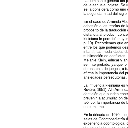
La dominante general del p
de la escuela inglesa. Se 
se la considera como uno d
la segunda mitad del siglo
En el caso de Arminda Aber
adhesión a las teorías de M
propósito de la traducción 
distancia al producir conce
kleiniana le permitió mayor
p. 10). Recordemos que en 
entre los que podemos dest
infantil, las modalidades d
sublimación de conflictos 
Melanie Klein, educar y an
ser interpretado, ya que l
de una caja de juegos, a t
afirma la importancia del p
ansiedades persecutorias, d
La influencia kleiniana es v
Rivière, 1951). Allí Armin
dentición que pueden cont
prevenir la acumulación de
teórico, la importancia de 
en el mismo.
En la década de 1970, lueg
salas de Odontopediatría d
experiencia odontológica, d
de ansiedades subyacentes 