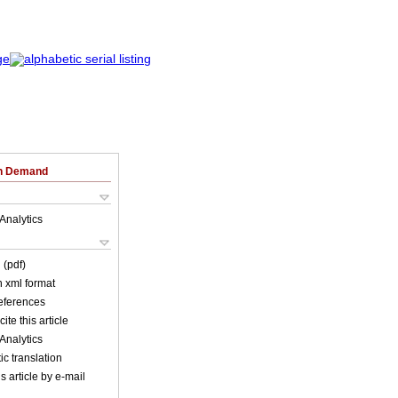
on Demand
Analytics
 (pdf)
in xml format
references
ite this article
Analytics
c translation
s article by e-mail