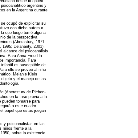
reudiano desde la óptica
psicoanalítico argentino y
cos en la Argentina durante
se ocupó de explicitar su
ostuvo con dicha autora a
 la que luego tomó alguna
inio de la perspectiva
eriores (Aberastury, 1971,
, 1995; Delahanty, 2003),
l alcance del psicoanálisis
ativa. Para Anna Freud la
de importancia. Para
infantil es susceptible de
ara ello se provee al niño
mático. Melanie Klein
e objeto y el manejo de las
odontología.
ón
(Aberastury de Pichon-
hos en la fase previa a la
ue pueden tomarse para
regará a este cuadro
 el papel que estas juegan
s y psicoanalistas en las
 niños frente a la
 1950, sobre la existencia