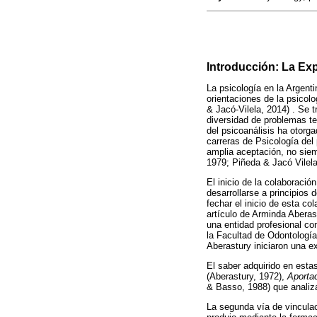
Introducción: La Exp
La psicología en la Argent
orientaciones de la psicolo
& Jacó-Vilela, 2014) . Se t
diversidad de problemas te
del psicoanálisis ha otorga
carreras de Psicología del 
amplia aceptación, no siemp
1979; Piñeda & Jacó Vilela
El inicio de la colaboració
desarrollarse a principios
fechar el inicio de esta co
artículo de Arminda Aberas
una entidad profesional co
la Facultad de Odontología
Aberastury iniciaron una ex
El saber adquirido en esta
(Aberastury, 1972),
Aportac
& Basso, 1988) que analiz
La segunda vía de vinculac