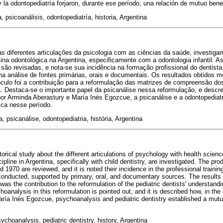
 la odontopediatría forjaron, durante ese período, una relación de mutuo benef
, psicoanálisis, odontopediatría, historia, Argentina
as diferentes articulações da psicologia com as ciências da saúde, investiga
lina odontológica na Argentina, especificamente com a odontologia infantil. 
são revisadas, e nota-se sua incidência na formação profissional do dentista
na análise de fontes primárias, orais e documentais. Os resultados obtidos
nculo foi a contribuição para a reformulação das matrizes de compreensão dos
a. Destaca-se o importante papel da psicanálise nessa reformulação, e desc
por Arminda Aberastury e María Inés Egozcue, a psicanálise e a odontopedia
ca nesse período.
, psicanálise, odontopediatria, história, Argentina
orical study about the different articulations of psychology with health sciences
ipline in Argentina, specifically with child dentistry, are investigated. The pr
1970 are reviewed, and it is noted their incidence in the professional training
conducted, supported by primary, oral, and documentary sources. The results
nk was the contribution to the reformulation of the pediatric dentists' understand
choanalysis in this reformulation is pointed out, and it is described how, in t
ía Inés Egozcue, psychoanalysis and pediatric dentistry established a mutual
choanalysis, pediatric dentistry, history, Argentina