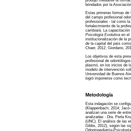
produjo mediante la formac
brindados por la Asociació
Estas primeras formas de vi
del campo profesional odont
profesionales - tal como l
fortalecimiento de la profe
cambiará. La capacitación e
Psicología Evolutiva
en el 
institucionalización de la 
de la capital del país como
Chaer, 2012; Giordano, 201
Los objetivos de esta pres
profesional de odontólogos 
plasmó, en los inicios de l
modelo de intervención sob
Universidad de Buenos Aire
logró imponerse como tecno
Metodología
Esta indagación se configu
(Klappenbach, 2014; Jacó-V
analizan una serie de entr
analizadas - Dra. Perla Kr
(UNC). El análisis de las e
Gibbs, 2012), según las si
Odontopediatría-Psicología