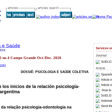
a e Saúde
Services 
093X
Journal
.12 no.4 Campo Grande Oct./Dec. 2020
SciELO 
.1063
Article
DOSSIÊ: PSICOLOGIA E SAÚDE COLETIVA
Spanish
Article 
Article 
 los inicios de la relación psicología-
How to c
 argentina
SciELO 
Automati
Send thi
o da relação psicologia-odontologia na