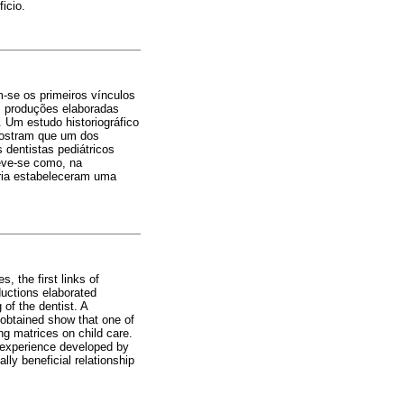
icio.
m-se os primeiros vínculos
As produções elaboradas
. Um estudo historiográfico
 mostram que um dos
 dentistas pediátricos
reve-se como, na
tria estabeleceram uma
, the first links of
oductions elaborated
 of the dentist. A
 obtained show that one of
ing matrices on child care.
he experience developed by
ly beneficial relationship