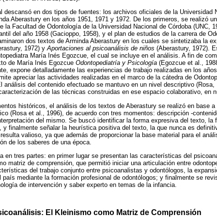
 descansó en dos tipos de fuentes: los archivos oficiales de la Universidad 
nda Aberastury en los años 1951, 1971 y 1972. De los primeros, se realizó un
e la Facultad de Odontología de la Universidad Nacional de Córdoba (UNC, 19
antil del año 1958 (Gacioppo, 1958), y el plan de estudios de la carrera de O
minaron dos textos de Arminda Aberastury en los cuales se sintetizaba la ex
rastury, 1972) y
Aportaciones al psicoanálisis de niños
(Aberastury, 1972). E
ntopediatra María Inés Egozcue, el cual se incluye en el análisis. A fin de co
exto de María Inés Egozcue
Odontopediatría y Psicología
(Egozcue et al., 1988
e, expone detalladamente las experiencias de trabajo realizadas en los años
rmite apreciar las actividades realizadas en el marco de la cátedra de Odontop
El análisis del contenido efectuado se mantuvo en un nivel descriptivo (Rosa,
 caracterización de las técnicas construidas en ese espacio colaborativo, en 
os históricos, el análisis de los textos de Aberastury se realizó en base a 
rico (Rosa et al., 1996), de acuerdo con tres momentos: descripción -contenid
terpretación del mismo. Se buscó identificar la forma expresiva del texto, la 
, y finalmente señalar la heurística positiva del texto, la que nunca es definiti
resulta valioso, ya que además de proporcionar la base material para el anál
ión de los saberes de una época.
 en tres partes: en primer lugar se presentan las características del psicoaná
mo matriz de comprensión, que permitió iniciar una articulación entre odontope
terísticas del trabajo conjunto entre psicoanalistas y odontólogos, la expan
el país mediante la formación profesional de odontólogos; y finalmente se revi
logía de intervención y saber experto en temas de la infancia.
sicoanálisis: El Kleinismo como Matriz de Comprensión