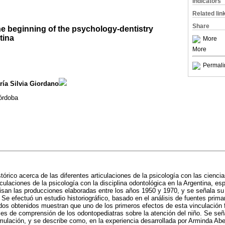
Indicators
Related lin
Share
he beginning of the psychology-dentistry
tina
More
More
Permali
ría Silvia Giordano
órdoba
tórico acerca de las diferentes articulaciones de la psicología con las ciencia
culaciones de la psicología con la disciplina odontológica en la Argentina, es
evisan las producciones elaboradas entre los años 1950 y 1970, y se señala su
 Se efectuó un estudio historiográfico, basado en el análisis de fuentes primar
os obtenidos muestran que uno de los primeros efectos de esta vinculación fu
ces de comprensión de los odontopediatras sobre la atención del niño. Se seña
rmulación, y se describe como, en la experiencia desarrollada por Arminda Ab