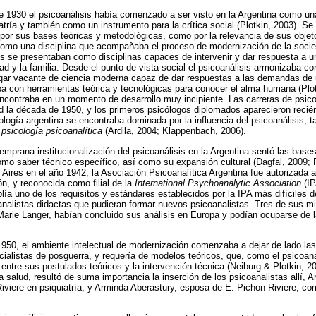
e 1930 el psicoanálisis había comenzado a ser visto en la Argentina como un
atría y también como un instrumento para la crítica social (Plotkin, 2003). 
 por sus bases teóricas y metodológicas, como por la relevancia de sus obje
como una disciplina que acompañaba el proceso de modernización de la socie
sis se presentaban como disciplinas capaces de intervenir y dar respuesta a 
ad y la familia. Desde el punto de vista social el psicoanálisis armonizaba c
lugar vacante de ciencia moderna capaz de dar respuestas a las demandas de
a con herramientas teórica y tecnológicas para conocer el alma humana (Plotk
encontraba en un momento de desarrollo muy incipiente. Las carreras de psico
ad la década de 1950, y los primeros psicólogos diplomados aparecieron reci
cología argentina se encontraba dominada por la influencia del psicoanálisis,
a
psicología psicoanalítica
(Ardila, 2004; Klappenbach, 2006).
mprana institucionalización del psicoanálisis en la Argentina sentó las bases 
como saber técnico específico, así como su expansión cultural (Dagfal, 2009;
ires en el año 1942, la Asociación Psicoanalítica Argentina fue autorizada 
ón, y reconocida como filial de la
International Psychoanalytic Association
(IP
lía uno de los requisitos y estándares establecidos por la IPA más difíciles d
e analistas didactas que pudieran formar nuevos psicoanalistas. Tres de sus 
rie Langer, habían concluido sus análisis en Europa y podían ocuparse de la
950, el ambiente intelectual de modernización comenzaba a dejar de lado las
ialistas de posguerra, y requería de modelos teóricos, que, como el psicoaná
 entre sus postulados teóricos y la intervención técnica (Neiburg & Plotkin, 
la salud, resultó de suma importancia la inserción de los psicoanalistas allí,
Riviere en psiquiatría, y Arminda Aberastury, esposa de E. Pichon Riviere, c