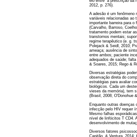
elo entre “a prescrição da
2012, p. 276).
A adesão é um fenômeno mu
variáveis relacionadas ao
importante barreira para o
(Carvalho, Barroso, Coelh
tratamento podem estar ass
transtornos mentais; supor
regime terapêutico (e. g. 
Polejack & Seidl, 2010; Pr
ameaça; ausência de sinto
entre ambos; paciente incer
adequados de saúde; falta 
& Soares, 2015; Rego & R
Diversas estratégias podem
observação direta do compo
estratégias para avaliar 
biológicos. Cada um deste
vieses da memória), tem sid
(Brasil, 2008; O'Donohue &
Enquanto outras doenças c
infecção pelo HIV requer í
Mesmo falhas esporádicas 
nível de linfócitos T CD4
desenvolvimento de mutaçõe
Diversos fatores psicosso
Capitão, & Ventura, 2014; 