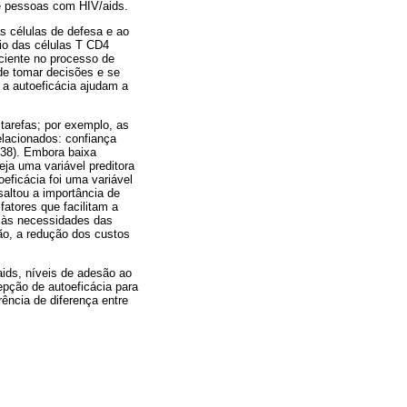
e pessoas com HIV/aids.
s células de defesa e ao
io das células T CD4
aciente no processo de
de tomar decisões e se
o a autoeficácia ajudam a
 tarefas; por exemplo, as
elacionados: confiança
 38). Embora baixa
ja uma variável preditora
eficácia foi uma variável
altou a importância de
fatores que facilitam a
s às necessidades das
ão, a redução dos custos
aids, níveis de adesão ao
epção de autoeficácia para
rrência de diferença entre