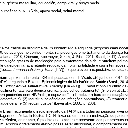
cia, género masculino, educación, carga viral y apoyo social..
autoeficacia, VIH/Sida, apoyo social, salud mental
meiros casos da síndrome da imunodeficiência adquirida (
acquired immunodef
80, os avanços no conhecimento, na prevenção e no tratamento da doença for
atlama, 2018; Grierson, Koelmeyer, Smith, & Pitts, 2011; Brasil, 2011). A part
istribuição gratuita de medicação para o tratamento da aids, e surgiram políti
le da epidemia, acarretando redução da morbimortalidade e das internações 
(
Human Immunodeficiency Virus
[HIV]), o que elevou a expectativa de vida 
iviam, aproximadamente, 734 mil pessoas com HIV/aids até junho de 2014. D
(TARV), segundo o Boletim Epidemiológico do Ministério da Saúde (Brasil, 2014). 
 ou
Highly Active Antiretroviral Therapy
[HAART]) “... revolucionou o curso da
cialmente fatal para doença crônica passível de tratamento” (Grierson et al.,
ara pacientes com HIV/aids, é capaz de “... (1) reduzir a taxa de replicação v
detectáveis), (2) reduzir a incidência de infecções oportunistas, (3) retardar o
aúde geral, e (5) reduzir custos” (Levensky, 2006, p. 283).
 Brasil recomenda o início imediato da TARV para todas as pessoas vivend
agem de células linfócitos T CD4, levando em conta a motivação do paciente
ja efetiva, entretanto, é preciso que o paciente apresente comportamentos
im, embora o tratamento efetivo possa estar disponível, o comportamento de