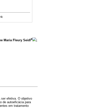
nk
II
ane Maria Fleury Seidl
;
ser efetiva. O objetivo
o de autoeficácia para
ientes em tratamento