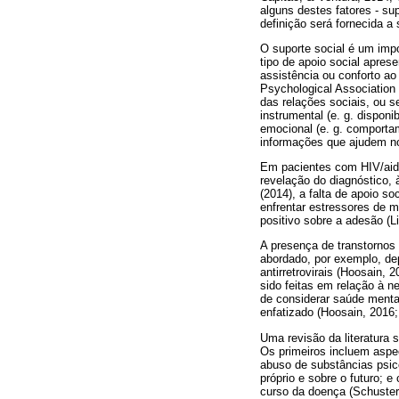
alguns destes fatores - su
definição será fornecida a 
O suporte social é um imp
tipo de apoio social apres
assistência ou conforto ao 
Psychological Association [
das relações sociais, ou 
instrumental (e. g. disponi
emocional (e. g. comportam
informações que ajudem no 
Em pacientes com HIV/aids
revelação do diagnóstico,
(2014), a falta de apoio s
enfrentar estressores de 
positivo sobre a adesão (
A presença de transtornos
abordado, por exemplo, de
antirretrovirais (Hoosain,
sido feitas em relação à n
de considerar saúde menta
enfatizado (Hoosain, 2016; 
Uma revisão da literatura 
Os primeiros incluem aspe
abuso de substâncias psic
próprio e sobre o futuro; 
curso da doença (Schuster,