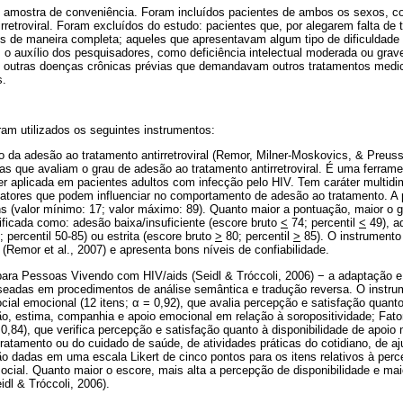
m amostra de conveniência. Foram incluídos pacientes de ambos os sexos, co
rretroviral. Foram excluídos do estudo: pacientes que, por alegarem falta d
os de maneira completa; aqueles que apresentavam algum tipo de dificuldade
o auxílio dos pesquisadores, como deficiência intelectual moderada ou gra
 outras doenças crônicas prévias que demandavam outros tratamentos med
s.
ram utilizados os seguintes instrumentos:
o da adesão ao tratamento antirretroviral (Remor, Milner-Moskovics, & Preuss
as que avaliam o grau de adesão ao tratamento antirretroviral. É uma ferramen
r aplicada em pacientes adultos com infecção pelo HIV. Tem caráter multidi
fatores que podem influenciar no comportamento de adesão ao tratamento. A p
ns (valor mínimo: 17; valor máximo: 89). Quanto maior a pontuação, maior o 
ificada como: adesão baixa/insuficiente (escore bruto
<
74; percentil
<
49), a
; percentil 50-85) ou estrita (escore bruto
>
80; percentil
>
85). O instrumento 
 (Remor et al., 2007) e apresenta bons níveis de confiabilidade.
para Pessoas Vivendo com HIV/aids (Seidl & Tróccoli, 2006) − a adaptação e
seadas em procedimentos de análise semântica e tradução reversa. O instrum
ocial emocional (12 itens; α = 0,92), que avalia percepção e satisfação quanto
o, estima, companhia e apoio emocional em relação à soropositividade; Fator
= 0,84), que verifica percepção e satisfação quanto à disponibilidade de apoi
ratamento ou do cuidado de saúde, de atividades práticas do cotidiano, de aj
ão dadas em uma escala Likert de cinco pontos para os itens relativos à perc
ocial. Quanto maior o escore, mais alta a percepção de disponibilidade e ma
idl & Tróccoli, 2006).