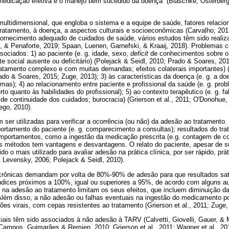
 medicação efetiva e o manejo bem sucedido da doença” (Blaschke, Osterberg,
ltidimensional, que engloba o sistema e a equipe de saúde, fatores relacio
 tratamento, à doença, a aspectos culturais e socioeconômicas (Carvalho, 2
 fornecimento adequado de cuidados de saúde, vários estudos têm sido reali
o, & Penaforte, 2019; Spaan, Luenen, Garnefski, & Kraaij, 2018). Problemas
ociados: 1) ao paciente (e. g. idade, sexo,
deficit
de conhecimentos sobre o 
te social ausente ou deficitário) (Polejack & Seidl, 2010; Prado & Soares, 20
tratamento complexo e com muitas demandas; efeitos colaterais importantes) 
ado & Soares, 2015; Zuge, 2013); 3) às características da doença (e. g. a do
mas); 4) ao relacionamento entre paciente e profissional da saúde (e. g. pr
to quanto às habilidades do profissional); 5) ao contexto terapêutico (e. g. f
de continuidade dos cuidados; burocracia) (Grierson et al., 2011; O'Donohue
ego, 2010).
 ser utilizadas para verificar a ocorrência (ou não) da adesão ao tratamento
rtamento do paciente (e. g. comparecimento a consultas); resultados do trat
comportamentos, como a ingestão da medicação prescrita (e.g. contagem de 
s métodos tem vantagens e desvantagens. O relato do paciente, apesar de s
o o mais utilizado para avaliar adesão na prática clínica, por ser rápido, prá
 Levensky, 2006; Polejack & Seidl, 2010).
rônicas demandam por volta de 80%-90% de adesão para que resultados satis
ndices próximos a 100%, igual ou superiores a 95%, de acordo com alguns au
na adesão ao tratamento limitam os seus efeitos, que incluem diminuição da
. Além disso, a não adesão ou falhas eventuais na ingestão do medicamento p
s virais, com cepas resistentes ao tratamento (Grierson et al., 2011; Zuge,
ciais têm sido associados à não adesão à TARV (Calvetti, Giovelli, Gauer, &
Campos, Guimarães & Remien, 2010; Grierson et al., 2011; Wagner et al., 20