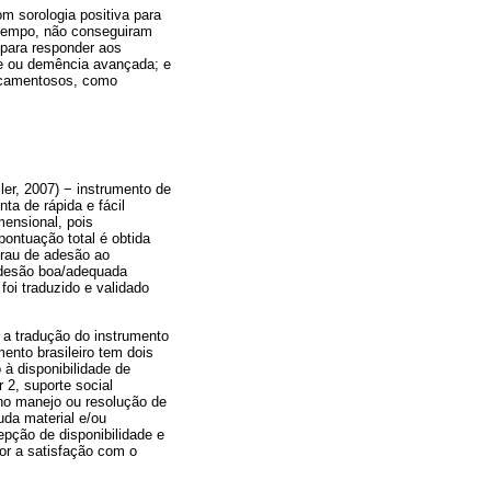
m sorologia positiva para
e tempo, não conseguiram
 para responder aos
ve ou demência avançada; e
icamentosos, como
ler, 2007) − instrumento de
ta de rápida e fácil
mensional, pois
ontuação total é obtida
grau de adesão ao
desão boa/adequada
foi traduzido e validado
 a tradução do instrumento
ento brasileiro tem dois
 à disponibilidade de
 2, suporte social
o no manejo ou resolução de
uda material e/ou
epção de disponibilidade e
ior a satisfação com o