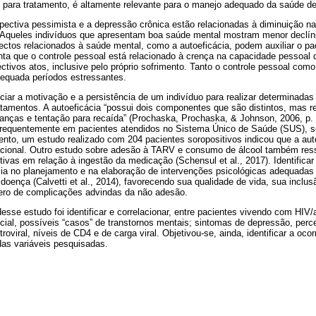
para tratamento, é altamente relevante para o manejo adequado da saúde d
pectiva pessimista e a depressão crônica estão relacionadas à diminuição na
s. Aqueles indivíduos que apresentam boa saúde mental mostram menor declín
ectos relacionados à saúde mental, como a autoeficácia, podem auxiliar o p
nta que o controle pessoal está relacionado à crença na capacidade pessoal 
ectivos atos, inclusive pelo próprio sofrimento. Tanto o controle pessoal com
dequada períodos estressantes.
nciar a motivação e a persistência de um indivíduo para realizar determinadas
tamentos. A autoeficácia “possui dois componentes que são distintos, mas r
danças e tentação para recaída” (Prochaska, Prochaska, & Johnson, 2006, p.
a frequentemente em pacientes atendidos no Sistema Único de Saúde (SUS), se
nto, um estudo realizado com 204 pacientes soropositivos indicou que a auto
ional. Outro estudo sobre adesão à TARV e consumo de álcool também ress
tivas em relação à ingestão da medicação (Schensul et al., 2017). Identificar 
lia no planejamento e na elaboração de intervenções psicológicas adequada
ença (Calvetti et al., 2014), favorecendo sua qualidade de vida, sua inclus
ero de complicações advindas da não adesão.
desse estudo foi identificar e correlacionar, entre pacientes vivendo com HIV/
ial, possíveis “casos” de transtornos mentais; sintomas de depressão, perc
troviral, níveis de CD4 e de carga viral. Objetivou-se, ainda, identificar a oco
as variáveis pesquisadas.