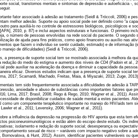
porte social, transtornos mentais e sintomas de depressão e autoeficácia -, 
seguir.
ortante fator associado à adesão ao tratamento (Seidl & Tróccoli, 2006) e 
entam melhor adesão. Suporte ou apoio social pode ser definido como “a capa
outro para auxiliá-lo no controle de estressores biológicos, psicológicos e so
APA], 2010, p. 87) e inclui aspectos estruturais e funcionais. O primeiro incl
seja, o número de pessoas envolvidas na rede social do paciente. O segundo 
bilização de ajuda para fins práticos, como apoio financeiro ou auxílio nas ati
entos que fazem o indivíduo se sentir cuidado, estimado) e de informação (e
manejo de dificuldades) (Seidl & Tróccoli, 2006).
, a presença de suporte social tem se mostrado associada à melhora da qua
 à redução do medo do estigma e aumento dos níveis de CD4 (Padoin et al., 
ocial pode auxiliar na aceleração da doença e diminuir a capacidade da pesso
maneira eficaz. Diversos estudos indicam que a presença de suporte social 
Lima, 2017; Scamardi, Machado, Freitas, Maia, & Miyazaki, 2013; Zuge, 2013)
 mentais tem sido frequentemente associada a dificuldades de adesão à TAR
pressão, ansiedade e abuso de substâncias como importantes fatores que p
 2016; Lima, 2017; Brasil, 2008; Rego & Rego, 2010; Wagner et al., 2011). A
ecessidade de disponibilizar cuidados de saúde mental a estes pacientes. Alé
l como um componente terapêutico importante no manejo do HIV/aids tem s
Lawler et al., 2011; Levensky, 2006; Wagner et al., 2011).
sobre a influência da depressão na progressão do HIV aponta que esta tem efei
ctos psiconeuroimunológicos e estão além do escopo deste estudo. Os indire
oativas; isolamento e redução do suporte social; desesperança ou expectativ
e comportamento sexual de risco − variáveis com impacto negativo sobre a ad
 Bornovalova, & Hunt, 2012). Assim, identificar pacientes vulneráveis ou qu