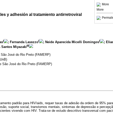
More
More
es y adhesión al tratamiento antirretroviral
Permali
I
I
I
as
; Fernanda Lavezzo
; Neide Aparecida Micelli Domingos
; Eli
III
a Santos Miyazaki
e São José do Rio Preto (FAMERP)
(UnB)
de São José do Rio Preto (FAMERP)
 tratamento padrão para HIV/aids, requer taxas de adesão da ordem de 95% para 
desão, suporte social, transtornos mentais, sintomas de depressão e percepçã
acientes vivendo com HIV. Trata-se de estudo descritivo transversal com pac