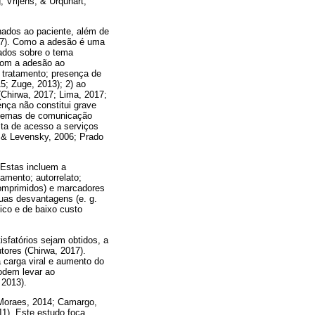
 Vrijens, & Urquhart,
nados ao paciente, além de
017). Como a adesão é uma
zados sobre o tema
 com a adesão ao
tratamento; presença de
15; Zuge, 2013); 2) ao
(Chirwa, 2017; Lima, 2017;
ença não constitui grave
oblemas de comunicação
alta de acesso a serviços
, & Levensky, 2006; Prado
. Estas incluem a
amento; autorrelato;
comprimidos) e marcadores
uas desvantagens (e. g.
tico e de baixo custo
fatórios sejam obtidos, a
tores (Chirwa, 2017).
 carga viral e aumento do
odem levar ao
 2013).
 Moraes, 2014; Camargo,
11). Este estudo foca