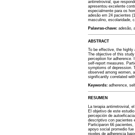
antirretroviral, que respo
apresentou excelente contr
especialmente para os hom
adesão em 24 pacientes (17
masculino, escolaridade, ca
Palavras-chave:
adesão, a
ABSTRACT
To be effective, the highly
The objective of this stud
perception for adherence. It
self-report measures. Part
symptoms of depression. Th
observed among women, and
significantly correlated wit
Keywords:
adherence, self
RESUMEN
La terapia antirretroviral,
El objetivo de este estudio
percepción de autoeficacia
descriptivo con pacientes e
Participaron 66 pacientes,
apoyo social promedio fue
niveles de adherencia bajo