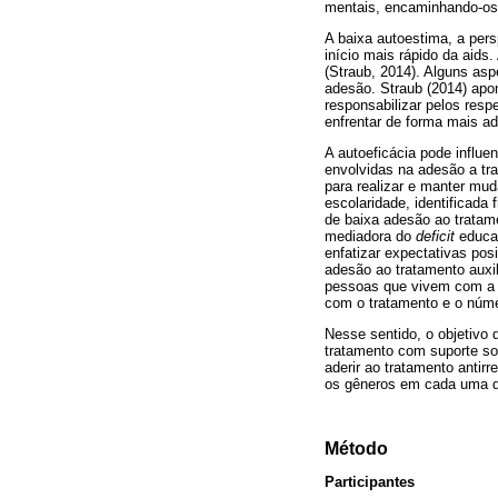
mentais, encaminhando-os 
A baixa autoestima, a pers
início mais rápido da aid
(Straub, 2014). Alguns asp
adesão. Straub (2014) apo
responsabilizar pelos resp
enfrentar de forma mais a
A autoeficácia pode influe
envolvidas na adesão a tra
para realizar e manter mu
escolaridade, identificad
de baixa adesão ao tratame
mediadora do
deficit
educac
enfatizar expectativas posi
adesão ao tratamento auxi
pessoas que vivem com a do
com o tratamento e o núm
Nesse sentido, o objetivo 
tratamento com suporte soc
aderir ao tratamento antirre
os gêneros em cada uma d
Método
Participantes