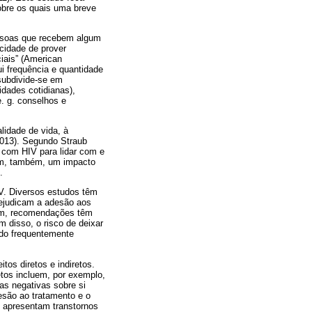
sobre os quais uma breve
pessoas que recebem algum
cidade de prover
ciais” (American
ui frequência e quantidade
subdivide-se em
vidades cotidianas),
. g. conselhos e
lidade de vida, à
2013). Segundo Straub
a com HIV para lidar com e
tem, também, um impacto
.
V. Diversos estudos têm
rejudicam a adesão aos
ssim, recomendações têm
m disso, o risco de deixar
ido frequentemente
tos diretos e indiretos.
tos incluem, por exemplo,
as negativas sobre si
esão ao tratamento e o
e apresentam transtornos