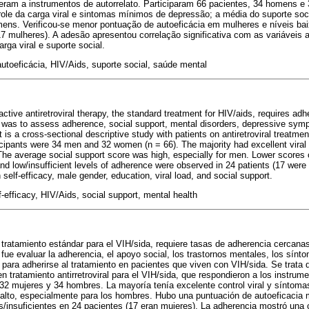
nderam a instrumentos de autorrelato. Participaram 66 pacientes, 34 homens e
ole da carga viral e sintomas mínimos de depressão; a média do suporte socia
ens. Verificou-se menor pontuação de autoeficácia em mulheres e níveis bai
 mulheres). A adesão apresentou correlação significativa com as variáveis a
rga viral e suporte social.
utoeficácia, HIV/Aids, suporte social, saúde mental
 active antiretroviral therapy, the standard treatment for HIV/aids, requires a
y was to assess adherence, social support, mental disorders, depressive symp
 is a cross-sectional descriptive study with patients on antiretroviral treatmen
icipants were 34 men and 32 women (n = 66). The majority had excellent viral
e average social support score was high, especially for men. Lower scores o
 low/insufficient levels of adherence were observed in 24 patients (17 we
h self-efficacy, male gender, education, viral load, and social support.
-efficacy, HIV/Aids, social support, mental health
 el tratamiento estándar para el VIH/sida, requiere tasas de adherencia cercana
 fue evaluar la adherencia, el apoyo social, los trastornos mentales, los sínt
 para adherirse al tratamiento en pacientes que viven con VIH/sida. Se trata 
n tratamiento antirretroviral para el VIH/sida, que respondieron a los instrum
 32 mujeres y 34 hombres. La mayoría tenía excelente control viral y síntom
 alto, especialmente para los hombres. Hubo una puntuación de autoeficacia
s/insuficientes en 24 pacientes (17 eran mujeres). La adherencia mostró una co