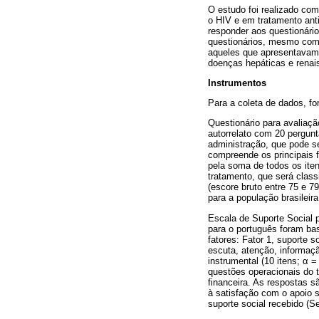
O estudo foi realizado co
o HIV e em tratamento anti
responder aos questionári
questionários, mesmo com 
aqueles que apresentavam
doenças hepáticas e renai
Instrumentos
Para a coleta de dados, fo
Questionário para avaliaçã
autorrelato com 20 pergunt
administração, que pode se
compreende os principais 
pela soma de todos os ite
tratamento, que será class
(escore bruto entre 75 e 79
para a população brasileira
Escala de Suporte Social 
para o português foram ba
fatores: Fator 1, suporte s
escuta, atenção, informaçã
instrumental (10 itens; α 
questões operacionais do t
financeira. As respostas s
à satisfação com o apoio s
suporte social recebido (Se