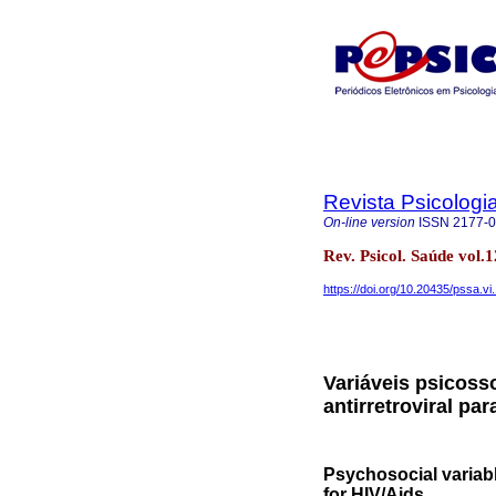
Revista Psicologi
On-line version
ISSN
2177-
Rev. Psicol. Saúde vol
https://doi.org/10.20435/pssa.vi
Variáveis psicoss
antirretroviral pa
Psychosocial variabl
for HIV/Aids