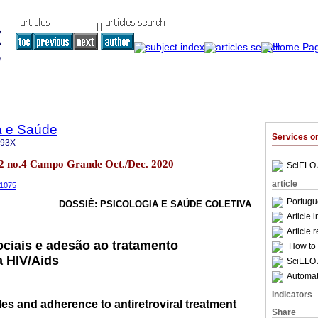
a e Saúde
Services 
093X
.12 no.4 Campo Grande Oct./Dec. 2020
SciELO 
article
.1075
Portugu
DOSSIÊ: PSICOLOGIA E SAÚDE COLETIVA
Article 
Article 
ociais e adesão ao tratamento
How to c
ra HIV/Aids
SciELO 
Automati
Indicators
es and adherence to antiretroviral treatment
Share