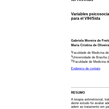
Variables psicosocial
para el VIH/Sida
Gabriela Moreira de Freit
Maria Cristina de Oliveir
I
Faculdade de Medicina d
II
Universidade de Brasília 
III
Faculdade de Medicina 
Endereço de contato
RESUMO
A terapia antirretroviral,
deste estudo foi avaliar a
aderir ao tratamento em p