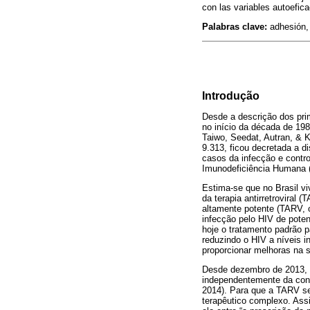
con las variables autoefica
Palabras clave:
adhesión, 
Introdução
Desde a descrição dos pri
no início da década de 19
Taiwo, Seedat, Autran, & K
9.313, ficou decretada a d
casos da infecção e contro
Imunodeficiência Humana 
Estima-se que no Brasil v
da terapia antirretroviral 
altamente potente (TARV,
infecção pelo HIV de poten
hoje o tratamento padrão p
reduzindo o HIV a níveis in
proporcionar melhoras na s
Desde dezembro de 2013, o
independentemente da cont
2014). Para que a TARV se
terapêutico complexo. Ass