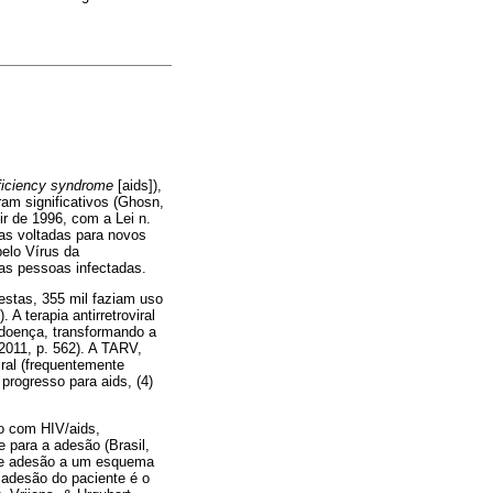
iciency syndrome
[aids]),
am significativos (Ghosn,
ir de 1996, com a Lei n.
cas voltadas para novos
pelo Vírus da
das pessoas infectadas.
estas, 355 mil faziam uso
A terapia antirretroviral
 doença, transformando a
 2011, p. 562). A TARV,
iral (frequentemente
 progresso para aids, (4)
o com HIV/aids,
 para a adesão (Brasil,
 de adesão a um esquema
 adesão do paciente é o