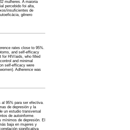
 32 mulheres. A maioria
l percebido foi alta,
xos/insuficientes de
utoeficácia, gênero
dherence rates close to 95%.
toms, and self-efficacy
t for HIV/aids, who filled
 control and minimal
n self-efficacy were
re women). Adherence was
s al 95% para ser efectiva.
omas de depresión y la
de un estudio transversal
entos de autoinforme.
as mínimos de depresión. El
 más baja en mujeres y
rrelación significativa