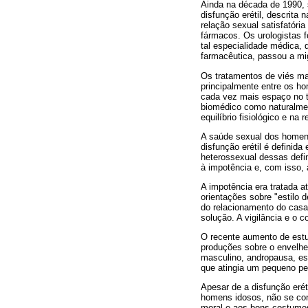
Ainda na década de 1990,
disfunção erétil, descrita
relação sexual satisfatóri
fármacos. Os urologistas
tal especialidade médica, 
farmacêutica, passou a mi
Os tratamentos de viés ma
principalmente entre os h
cada vez mais espaço no t
biomédico como naturalmen
equilíbrio fisiológico e na
A saúde sexual dos homens 
disfunção erétil é defini
heterossexual dessas defin
à impotência e, com isso, 
A impotência era tratada 
orientações sobre "estilo d
do relacionamento do casa
solução. A vigilância e o 
O recente aumento de est
produções sobre o envelhe
masculino, andropausa, es
que atingia um pequeno p
Apesar de a disfunção erét
homens idosos, não se con
moral e aos bons costumes