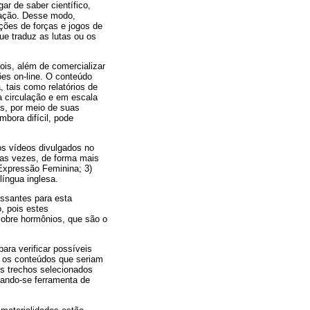
r de saber científico,
vação. Desse modo,
ções de forças e jogos de
ue traduz as lutas ou os
ois, além de comercializar
es on-line. O conteúdo
 tais como relatórios de
a circulação e em escala
s, por meio de suas
mbora difícil, pode
os vídeos divulgados no
tas vezes, de forma mais
 Expressão Feminina; 3)
língua inglesa.
essantes para esta
, pois estes
sobre hormônios, que são o
ara verificar possíveis
s os conteúdos que seriam
Os trechos selecionados
gando-se ferramenta de