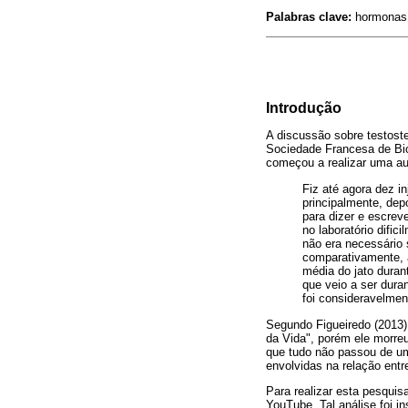
Palabras clave:
hormonas, 
Introdução
A discussão sobre testost
Sociedade Francesa de Bio
começou a realizar uma au
Fiz até agora dez in
principalmente, de
para dizer e escrev
no laboratório dific
não era necessário s
comparativamente, an
média do jato duran
que veio a ser dura
foi consideravelme
Segundo Figueiredo (2013)
da Vida", porém ele morreu
que tudo não passou de um 
envolvidas na relação entr
Para realizar esta pesquis
YouTube. Tal análise foi 