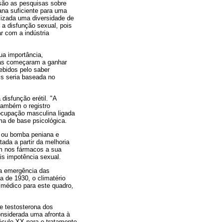
são as pesquisas sobre
ana suficiente para uma
alizada uma diversidade de
a disfunção sexual, pois
ar com a indústria
ua importância,
tas começaram a ganhar
ebidos pelo saber
is seria baseada no
disfunção erétil. "A
também o registro
eocupação masculina ligada
ma de base psicológica.
s ou bomba peniana e
tada a partir da melhoria
em nos fármacos a sua
is impotência sexual.
a emergência das
 de 1930, o climatério
 médico para este quadro,
de testosterona dos
onsiderada uma afronta à
éculo XX para o tratamento