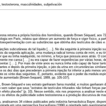
testosterona, masculinidades, subjetivación
erona retoma a própria história dos hormônios, quando Brown Séquard, aos 7
logia em Paris, relatou que obteve um aumento de força e vigor físico, a pa
toexperimentação com as substâncias que obtinha dos testículos de cães e 
jeções subcutâneas do tal líquido [. . .]. No dia seguinte à primeira injeção s
pois da segunda aplicação, uma mudança radical tomou conta de mim, e eu t
er que eu tinha readquirido, no mínimo, a força que possuía anos atrás. O con
ilmente me cansa [. . .] eu era capaz de fazer experiências por várias horas, 
entar. [. . .]. Por mais de vinte anos eu nunca tinha sido capaz de fazer tant
tes e depois da primeira injeção, o jato da urina em circunstâncias similares
te os dez dias que precederam a primeira injeção foi inferior a pelo menos um
nte os vinte dias seguintes. É, portanto, evidente que o poder da medula espi
nte aumentado (Brown-Sequard, 1889, pp. 105-107).
, Brown-Séquard e seu extrato ganharam fama mundial, e muitos ganharam di
 sem saber que seus "extratos de testículos triturados não tinham forças pa
efeito placebo" (p. 10). Nesse sentido, nós nos propomos a analisar neste 
e os efeitos da publicidade sobre testosterona e a produção discursiva de ma
a, analisamos 34 vídeos publicados pela indústria farmacêutica Bayer, dispon
inspirada em uma perspectiva foucaultiana (1996) e orientada pelo questiona