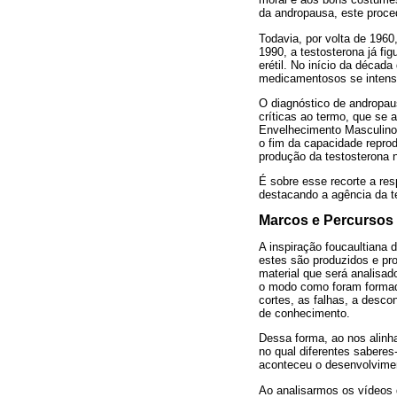
da andropausa, este proce
Todavia, por volta de 196
1990, a testosterona já fig
erétil. No início da décad
medicamentosos se intensi
O diagnóstico de andropau
críticas ao termo, que se 
Envelhecimento Masculino
o fim da capacidade repro
produção da testosterona 
É sobre esse recorte a re
destacando a agência da t
Marcos e Percursos
A inspiração foucaultiana 
estes são produzidos e pr
material que será analisad
o modo como foram formado
cortes, as falhas, a desco
de conhecimento.
Dessa forma, ao nos alinh
no qual diferentes saber
aconteceu o desenvolviment
Ao analisarmos os vídeos 