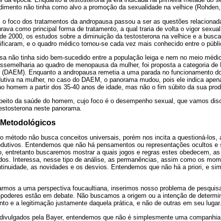
dimento não tinha como alvo a promoção da sexualidade na velhice (Rohden,
0, o foco dos tratamentos da andropausa passou a ser as questões relacionad
urava como principal forma de tratamento, a qual traria de volta o vigor sexua
a de 2000, os estudos sobre a diminuição da testosterona na velhice e a busc
ficaram, e o quadro médico tornou-se cada vez mais conhecido entre o públic
sa não tinha sido bem-sucedido entre a população leiga e nem no meio médic
assemelharia ao quadro de menopausa da mulher, foi proposta a categoria de 
 (DAEM). Enquanto a andropausa remetia a uma parada no funcionamento d
dutiva na mulher, no caso do DAEM, o panorama mudou, pois ele indica apen
no homem a partir dos 35-40 anos de idade, mas não o fim súbito da sua pro
speito da saúde do homem, cujo foco é o desempenho sexual, que vamos disc
estosterona neste panorama.
 Metodológicos
do método não busca conceitos universais, porém nos incita a questioná-los, 
odutivos. Entendemos que não há pensamentos ou representações ocultos e s
o, entretanto buscaremos mostrar a quais jogos e regras estes obedecem, as
s. Interessa, nesse tipo de análise, as permanências, assim como os mome
ntinuidade, as novidades e os desvios. Entendemos que não há a priori, e sim
armos a uma perspectiva foucaultiana, inserimos nosso problema de pesquis
es-poderes estão em debate. Não buscamos a origem ou a intenção de deter
o e a legitimação justamente daquela prática, e não de outras em seu lugar
divulgados pela Bayer, entendemos que não é simplesmente uma companhia f