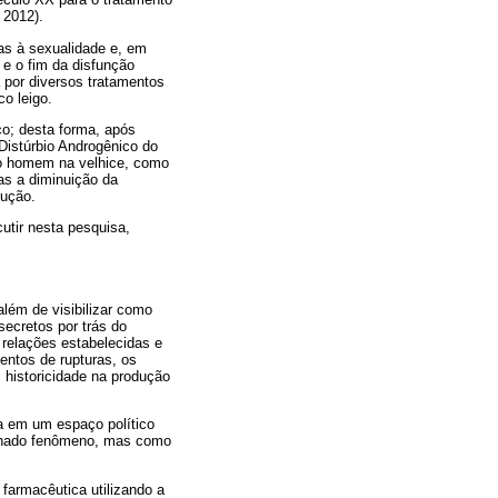
 2012).
as à sexualidade e, em
l e o fim da disfunção
a por diversos tratamentos
o leigo.
o; desta forma, após
Distúrbio Androgênico do
o homem na velhice, como
as a diminuição da
dução.
utir nesta pesquisa,
além de visibilizar como
ecretos por trás do
 relações estabelecidas e
ntos de rupturas, os
 historicidade na produção
a em um espaço político
minado fenômeno, mas como
.
armacêutica utilizando a