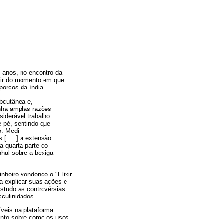
2 anos, no encontro da
rtir do momento em que
porcos-da-índia.
ubcutânea e,
inha amplas razões
siderável trabalho
de pé, sentindo que
o. Medi
 [. . .] a extensão
a quarta parte do
nhal sobre a bexiga
nheiro vendendo o "Elixir
ra explicar suas ações e
estudo as controvérsias
sculinidades.
íveis na plataforma
mento sobre como os usos