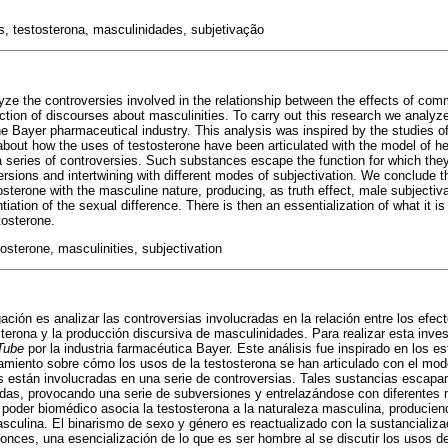
, testosterona, masculinidades, subjetivação
yze the controversies involved in the relationship between the effects of comm
ction of discourses about masculinities. To carry out this research we analy
e Bayer pharmaceutical industry. This analysis was inspired by the studies o
about how the uses of testosterone have been articulated with the model of h
 series of controversies. Such substances escape the function for which they 
ersions and intertwining with different modes of subjectivation. We conclude 
sterone with the masculine nature, producing, as truth effect, male subjecti
tiation of the sexual difference. There is then an essentialization of what it 
tosterone.
sterone, masculinities, subjectivation
gación es analizar las controversias involucradas en la relación entre los efect
terona y la producción discursiva de masculinidades. Para realizar esta inve
Tube
por la industria farmacéutica Bayer. Este análisis fue inspirado en los e
namiento sobre cómo los usos de la testosterona se han articulado con el mo
stán involucradas en una serie de controversias. Tales sustancias escapan 
adas, provocando una serie de subversiones y entrelazándose con diferentes 
poder biomédico asocia la testosterona a la naturaleza masculina, producie
culina. El binarismo de sexo y género es reactualizado con la sustancializac
tonces, una esencialización de lo que es ser hombre al se discutir los usos de