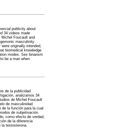
ercial publicity about
zed 34 videos made
f Michel Foucault and
egemonic masculinity.
were originally intended,
that biomedical knowledge
vation modes. Sex binarism
is to be a man when
os de la publicidad
stigación, analizamos 34
studios de Michel Foucault
delo de masculinidad
de la función para la cual
modos de subjetivación.
ndo, como efecto de verdad,
ión de la diferencia
 la testosterona.