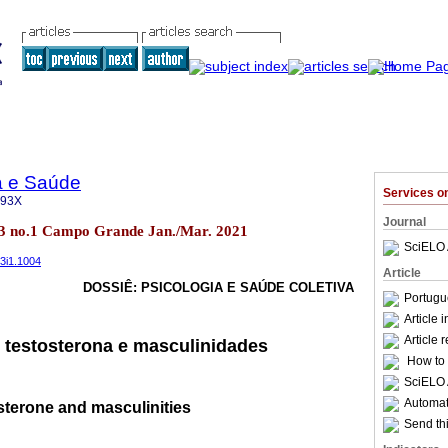
a e Saúde
Services 
093X
Journal
.13 no.1 Campo Grande Jan./Mar. 2021
SciELO 
13i1.1004
Article
DOSSIÊ: PSICOLOGIA E SAÚDE COLETIVA
Portugu
Article 
Article 
testosterona e masculinidades
How to c
SciELO 
Automati
sterone and masculinities
Send thi