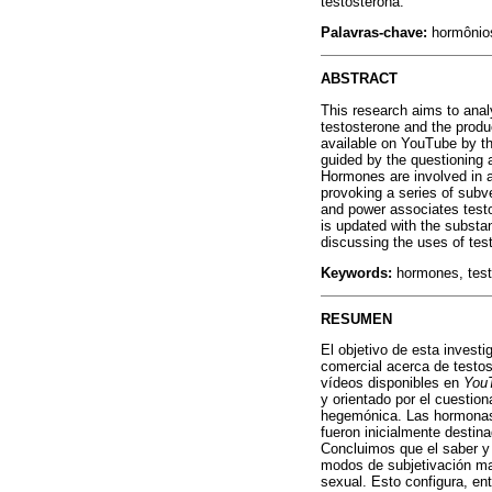
testosterona.
Palavras-chave:
hormônios
ABSTRACT
This research aims to anal
testosterone and the produ
available on YouTube by th
guided by the questioning 
Hormones are involved in a
provoking a series of subv
and power associates testo
is updated with the substan
discussing the uses of tes
Keywords:
hormones, testo
RESUMEN
El objetivo de esta investi
comercial acerca de testos
vídeos disponibles en
You
y orientado por el cuestio
hegemónica. Las hormonas e
fueron inicialmente destin
Concluimos que el saber y 
modos de subjetivación mas
sexual. Esto configura, en