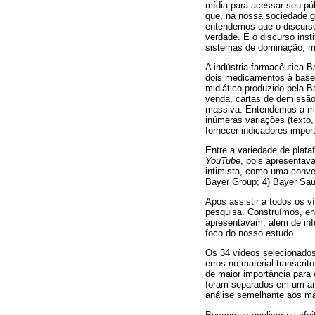
mídia para acessar seu pú
que, na nossa sociedade 
entendemos que o discurso
verdade. É o discurso inst
sistemas de dominação, mas
A indústria farmacêutica B
dois medicamentos à base
midiático produzido pela B
venda, cartas de demissão
massiva. Entendemos a míd
inúmeras variações (texto,
fornecer indicadores impor
Entre a variedade de plata
YouTube
, pois apresentav
intimista, como uma conv
Bayer Group; 4) Bayer Saúd
Após assistir a todos os 
pesquisa. Construímos, en
apresentavam, além de inf
foco do nosso estudo.
Os 34 vídeos selecionados 
erros no material transcri
de maior importância para 
foram separados em um arq
análise semelhante aos ma