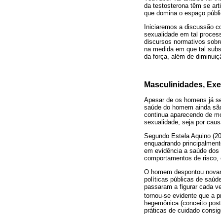
da testosterona têm se ar
que domina o espaço público
Iniciaremos a discussão c
sexualidade em tal proces
discursos normativos sobr
na medida em que tal subst
da força, além de diminuiç
Masculinidades, Exe
Apesar de os homens já se
saúde do homem ainda são 
continua aparecendo de m
sexualidade, seja por caus
Segundo Estela Aquino (20
enquadrando principalmen
em evidência a saúde dos
comportamentos de risco, c
O homem despontou novamen
políticas públicas de saú
passaram a figurar cada v
tornou-se evidente que a 
hegemônica (conceito pos
práticas de cuidado consig