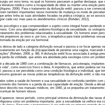
 surgiu um novo tema, no qual os homens passaram a ganhar destaque, que 
 na literatura médica como a incapacidade de obter ou manter uma ereção peni
a (Aquino, 2006). Para o tratamento da disfunção erétil, passou a ser comerci
 foram também importantes nesse momento de mudança no modo de perceber 
que antes tinha as suas atividades focadas na prática cirúrgica, ao se associ
grar cada vez mais para os atendimentos clínicos (Rohden, 2012).
is psicológico e que compreendiam o sujeito como integral foram perdendo s
omens. Com uma abordagem anátomo-fisiológica da sexualidade, os urologis
ratamento dos problemas relacionados à sexualidade. Os homens eram perc
te propensos ao sexo e, por isso, a terapêutica para tratar problemas sexua
 retomada da ereção por via hormonal.
deixou de lado a categoria disfunção sexual e passou a se focar apenas na 
da exatamente em função da (in)capacidade de penetrar uma vagina, marcando 
ições" (Rohden, 2009, p. 98). A disfunção erétil ficou associada à antiga pr
à perda da virilidade, que antes era abordada pela sexologia como um proble
até a década de 1980 com a combinação de fármacos, psicoterapia, implante
e vida", como exercício físico e dieta. A impotência, que antes poderia ser tra
l, passou a ser percebida como uma condição fisiológica e individual, que t
consumo guiavam as novas práticas terapêuticas da disfunção erétil, e não ma
udos sobre a saúde do homem e sua sexualidade se confundiu também com 
cimento dos homens e a perda da sua capacidade de ereção. Desde a década
teve descrito nos manuais médicos; em 1940, já se propunha um tratamento
ercentual de homem idosos.
il aparecer, nesse período, como principal sintoma da diminuição das taxas 
figurava como um problema importante, pois a sexualidade na velhice era c
 da época. Enquanto a testosterona já era indicada na primeira metade do s