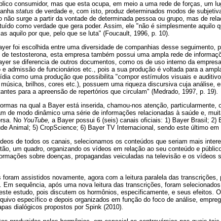
blico consumidor, mas que esta ocupa, em meio a uma rede de forças, um luga
ganha
status
de verdade e, com isto, produz determinados modos de subjeti
 não surge a partir da vontade de determinada pessoa ou grupo, mas de rela
ituído como verdade que gera poder. Assim, ele "não é simplesmente aquilo q
 aquilo por que, pelo que se luta" (Foucault, 1996, p. 10).
ayer foi escolhida entre uma diversidade de companhias desse seguimento, p
 de testosterona, esta empresa também possui uma ampla rede de informaçõ
ayer se diferencia de outros documentos, como os de uso interno da empresa,
 e admissão de funcionários etc., pois a sua produção é voltada para a ampl
ia como uma produção que possibilita "compor estímulos visuais e auditivo
 música, brilhos, cores etc.), possuem uma riqueza discursiva cuja análise, e
tantes para a apreensão de repertórios que circulam" (Medrado, 1997, p. 19).
formas na qual a Bayer está inserida, chamou-nos atenção, particularmente, 
am de modo dinâmico uma série de informações relacionadas à saúde e, mui
ersa. No
YouTube,
a Bayer possui 6 (seis) canais oficiais: 1) Bayer Brasil; 2)
e Animal; 5) CropScience; 6) Bayer TV Internacional, sendo este último em 
vídeos de todos os canais, selecionamos os conteúdos que seriam mais inter
tão, um quadro, organizando os vídeos em relação ao seu conteúdo e público
ormações sobre doenças, propagandas veiculadas na televisão e os vídeos 
foram assistidos novamente, agora com a leitura paralela das transcrições, p
to. Em sequência, após uma nova leitura das transcrições, foram selecionado
este estudo, pois discutem os hormônios, especificamente, e seus efeitos. 
uivo específico e depois organizados em função do foco de análise, empre
pas dialógicos propostos por Spink (2010).