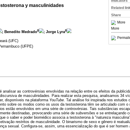
Indicators
estosterona y masculinidades
Related lin
Share
More
More
II
II
; Benedito Medrado
; Jorge Lyra
Permali
Ceará (UFC)
 Pernambuco (UFPE)
é analisar as controvérsias envolvidas na relação entre os efeitos da publici
discursiva de masculinidades. Para realizar esta pesquisa, analisamos 34 ví
er, disponíveis na plataforma
YouTube
. Tal análise foi inspirada nos estudos
ento sobre os modos como os usos da testosterona têm se articulado com 
os estão envolvidos em uma série de controvérsias. Tais substâncias escap
lmente destinadas, provocando uma série de subversões e se entrelaçando 
que o saber e poder biomédico associa a testosterona à "natureza masculina"
etivação restritos de masculinidade. O binarismo de sexo e gênero é reatual
rença sexual. Configura-se, assim, uma essencialização do que é ser homem a