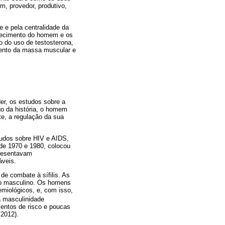
m, provedor, produtivo,
 e pela centralidade da
lhecimento do homem e os
 do uso de testosterona,
umento da massa muscular e
r, os estudos sobre a
go da história, o homem
e, a regulação da sua
tudos sobre HIV e AIDS,
de 1970 e 1980, colocou
presentavam
áveis.
e combate à sífilis. As
co masculino. Os homens
emiológicos, e, com isso,
 masculinidade
entos de risco e poucas
 2012).