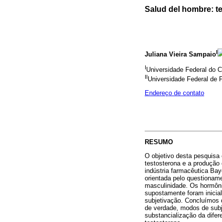
Salud del hombre: t
I
Juliana Vieira Sampaio
I
Universidade Federal do 
II
Universidade Federal de
Endereço de contato
RESUMO
O objetivo desta pesquisa 
testosterona e a produção 
indústria farmacêutica Bay
orientada pelo questionam
masculinidade. Os hormôni
supostamente foram inicia
subjetivação. Concluímos 
de verdade, modos de subj
substancialização da dife