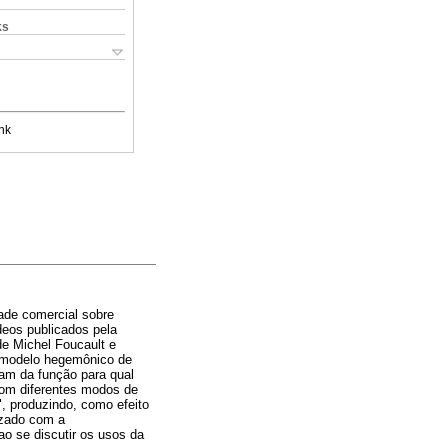
ks
nk
dade comercial sobre
deos publicados pela
 de Michel Foucault e
o modelo hegemônico de
am da função para qual
com diferentes modos de
, produzindo, como efeito
izado com a
o se discutir os usos da