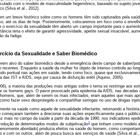
ticulado com o modelo de masculinidade hegemônico, baseado no sujeito jove
 (Silva et al., 2012).
om um breve histórico sobre como os homens têm sido capturados pela saúde
so, até os dias de hoje. Posteriormente, colocaremos em foco como o enve
e o exercício da sexualidade têm aberto um campo importante para o aumento
ância teria o efeito de garantir agressividade, apetite sexual insaciável, a
ão da fadiga.
rcício da Sexualidade e Saber Biomédico
rem alvo do saber biomédico desde a emergência deste campo de saber/pode
recentes. Enquanto a saúde da mulher foi objeto de intenso controle ao lon
odo pontual nas ações em saúde, tendo como foco, quase que exclusivament
a das IST e AIDS, seja por causa de disfunção erétil (Aquino, 2005).
06), a maioria das produções mais antigas sobre o tema se restringe aos es
te os homens gays. O pavor provocado pela epidemia da AIDS, nas décadas 
 homens, que, além de serem os mais infectados, eram aqueles que mais a
omo fazer sexo desprotegido e compartilhar seringas no uso de drogas injet
te na saúde como aquele de sexualidade infectante, retomando a história d
de começaram também a direcionar suas ações especificamente para o públi
ez mais no campo da saúde a partir da década de 1990, nos indicadores epid
1
produção de determinados modos de subjetivação
que tinham como modelo a
teriormente abordado) produzia efeitos na saúde do homem, como comportam
o e com os outros, além de pouca busca aos serviços de saúde (Silva et al.,