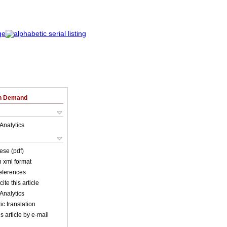
on Demand
Analytics
ese (pdf)
in xml format
references
ite this article
Analytics
c translation
s article by e-mail