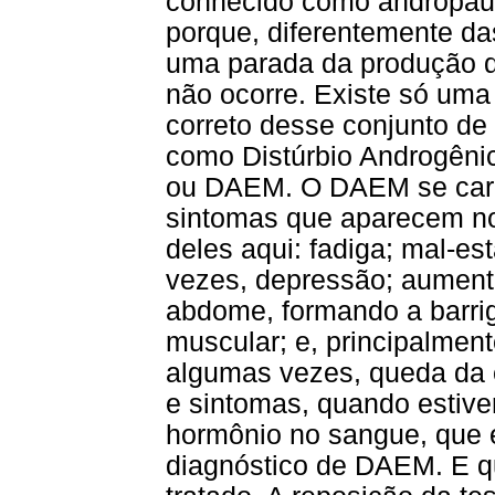
conhecido como andropaus
porque, diferentemente d
uma parada da produção d
não ocorre. Existe só uma
correto desse conjunto de 
como Distúrbio Androgêni
ou DAEM. O DAEM se carac
sintomas que aparecem n
deles aqui: fadiga; mal-es
vezes, depressão; aument
abdome, formando a barri
muscular; e, principalment
algumas vezes, queda da e
e sintomas, quando estive
hormônio no sangue, que é 
diagnóstico de DAEM. E 