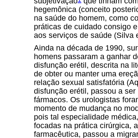
subjetivação
que tinham com
hegemônica (conceito posteri
na saúde do homem, como co
práticas de cuidado consigo 
aos serviços de saúde (Silva e
Ainda na década de 1990, sur
homens passaram a ganhar de
disfunção erétil, descrita na 
de obter ou manter uma ereçã
relação sexual satisfatória (A
disfunção erétil, passou a se
fármacos. Os urologistas for
momento de mudança no modo 
pois tal especialidade médica
focadas na prática cirúrgica, 
farmacêutica, passou a migra