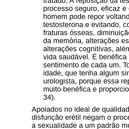
tratado. A reposição da te
processo seguro, eficaz e
homem pode repor voltand
testosterona e evitando, 
fraturas ósseas, diminuiç
da memória, alterações e
alterações cognitivas, alé
vida saudável. É benéfica 
sentimento de cada um. 
idade, que tenha algum si
urologista, porque essa r
muito benéfica e proporci
34).
Apoiados no ideal de qualidad
disfunção erétil negam o pro
a sexualidade a um padrão mo