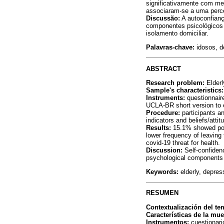
significativamente com me
associaram-se a uma perce
Discussão:
A autoconfianç
componentes psicológicos 
isolamento domiciliar.
Palavras-chave:
idosos, de
ABSTRACT
Research problem:
Elderl
Sample's characteristics:
Instruments:
questionnaire
UCLA-BR short version to e
Procedure:
participants an
indicators and beliefs/atti
Results:
15.1% showed posit
lower frequency of leaving
covid-19 threat for health.
Discussion:
Self-confidenc
psychological components t
Keywords:
elderly, depress
RESUMEN
Contextualización del te
Características de la mue
Instrumentos:
cuestionari