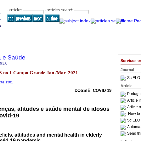
a e Saúde
Services 
093X
Journal
.13 no.1 Campo Grande Jan./Mar. 2021
SciELO 
13i1.1381
Article
DOSSIÊ: COVID-19
Portugu
Article 
Article 
enças, atitudes e saúde mental de idosos
How to c
ovid-19
SciELO 
Automati
Send thi
iefs, attitudes and mental health in elderly
ovid-19 pandemic