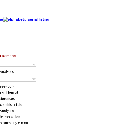
on Demand
Analytics
ese (pdf)
in xml format
references
ite this article
Analytics
c translation
s article by e-mail