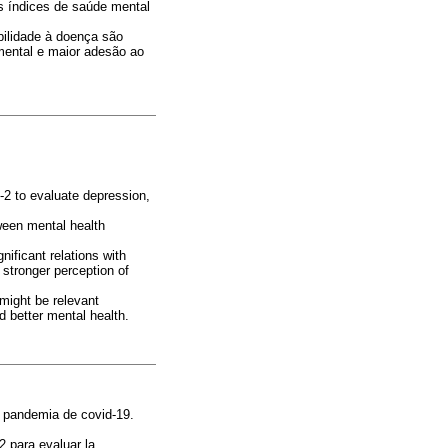
s índices de saúde mental
bilidade à doença são
mental e maior adesão ao
-2 to evaluate depression,
tween mental health
ificant relations with
stronger perception of
 might be relevant
d better mental health.
a pandemia de covid-19.
2 para evaluar la