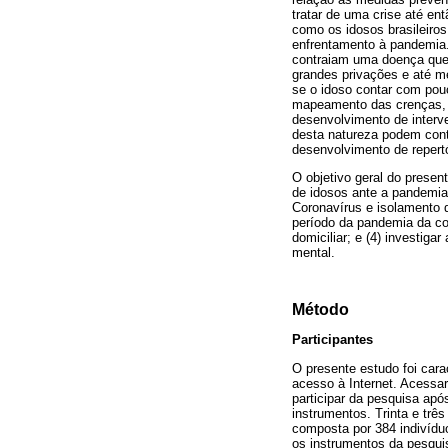
tratar de uma crise até en
como os idosos brasileiros
enfrentamento à pandemia. 
contraiam uma doença que p
grandes privações e até m
se o idoso contar com pou
mapeamento das crenças, a
desenvolvimento de inter
desta natureza podem contr
desenvolvimento de repert
O objetivo geral do presen
de idosos ante a pandemia 
Coronavírus e isolamento do
período da pandemia da cov
domiciliar; e (4) investiga
mental.
Método
Participantes
O presente estudo foi cara
acesso à Internet. Acessa
participar da pesquisa apó
instrumentos. Trinta e trê
composta por 384 indivídu
os instrumentos da pesquis