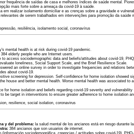
nor frequência de saídas de casa e melhores índices de saúde mental. Piore
pção mais forte sobre a ameaça da covid-19 à saúde.
a em realizar isolamento domiciliar e as crenças sobre a gravidade e vulnera
relevantes de serem trabalhados em intervenções para promoção da saúde 
pressão, resiliência, isolamento social, coronavírus
y's mental health is at risk during covid-19 pandemic.
384 elderly people who are Internet users.
 to access sociodemographic data and beliefs/attitudes about covid-19, PHQ
valuate loneliness, Social Support Scale, and the Brief Resilience Scale.
swered an online survey in order to investigate frequencies and relations be
tudes about covid-19.
ive screening for depression. Self-confidence for home isolation showed sign
 the house and better mental health. Worse mental health was associated to a 
e for home isolation and beliefs regarding covid-19 severity and vulnerability
o be target in interventions to ensure greater adherence to home isolation an
ion, resilience, social isolation, coronavirus
ma y del problema:
la salud mental de los ancianos está en riesgo durante l
stra:
384 ancianos que son usuarios de internet.
o (información sociodemográfica, creencias / actitudes sobre covid-19), PHQ-