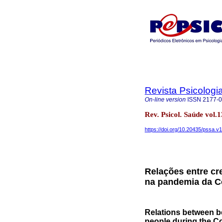
Revista Psicologi
On-line version
ISSN
2177-
Rev. Psicol. Saúde vol
https://doi.org/10.20435/pssa.v
Relações entre cr
na pandemia da C
Relations between bel
people during the C