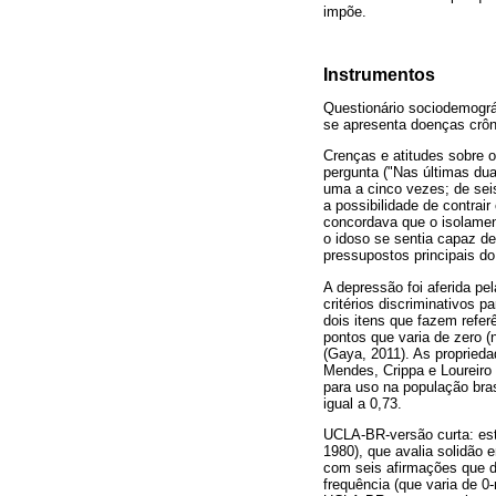
impõe.
Instrumentos
Questionário sociodemográ
se apresenta doenças crôni
Crenças e atitudes sobre o
pergunta ("Nas últimas du
uma a cinco vezes; de sei
a possibilidade de contrai
concordava que o isolament
o idoso se sentia capaz de
pressupostos principais d
A depressão foi aferida pe
critérios discriminativos 
dois itens que fazem refer
pontos que varia de zero (
(Gaya, 2011). As proprieda
Mendes, Crippa e Loureiro 
para uso na população bras
igual a 0,73.
UCLA-BR-versão curta: esta
1980), que avalia solidão 
com seis afirmações que d
frequência (que varia de 0