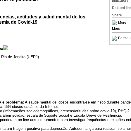
Indicators
Related lin
Share
encias, actitudes y salud mental de los
emia de Covid-19
More
More
Permali
ra
 Rio de Janeiro (UERJ)
a e problema:
A saúde mental de idosos encontra-se em risco durante pande
a:
384 idosos usuários da Internet.
o (informações sociodemográficas, crenças/atitudes sobre covid-19), PHQ-2 
aferir solidão, escala de Suporte Social e Escala Breve de Resiliência.
ponderam on-line aos instrumentos para investigar frequências e relações en
taram triagem positiva para depressão. Autoconfiança para realizar isolament