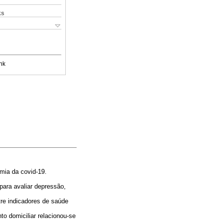
ks
nk
mia da covid-19.
para avaliar depressão,
tre indicadores de saúde
o domiciliar relacionou-se