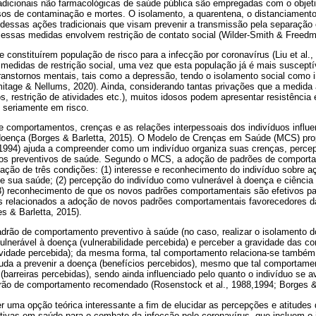
tradicionais não farmacológicas de saúde pública são empregadas com o objet
asos de contaminação e mortes. O isolamento, a quarentena, o distanciamento
dessas ações tradicionais que visam prevenir a transmissão pela separação 
essas medidas envolvem restrição de contato social (Wilder-Smith & Freedm
 constituírem população de risco para a infecção por coronavírus (Liu et al.
 medidas de restrição social, uma vez que esta população já é mais suscept
ranstornos mentais, tais como a depressão, tendo o isolamento social como i
tage & Nellums, 2020). Ainda, considerando tantas privações que a medida a
os, restrição de atividades etc.), muitos idosos podem apresentar resistênci
 seriamente em risco.
e comportamentos, crenças e as relações interpessoais dos indivíduos influe
doença (Borges & Barletta, 2015). O Modelo de Crenças em Saúde (MCS) pro
 1994) ajuda a compreender como um indivíduo organiza suas crenças, percep
ados preventivos de saúde. Segundo o MCS, a adoção de padrões de comport
elação de três condições: (1) interesse e reconhecimento do indivíduo sobre 
e sua saúde; (2) percepção do indivíduo como vulnerável à doença e ciênci
(3) reconhecimento de que os novos padrões comportamentais são efetivos par
s relacionados a adoção de novos padrões comportamentais favorecedores 
es & Barletta, 2015).
o de comportamento preventivo à saúde (no caso, realizar o isolamento do
vulnerável à doença (vulnerabilidade percebida) e perceber a gravidade das 
avidade percebida); da mesma forma, tal comportamento relaciona-se também
da a prevenir a doença (benefícios percebidos), mesmo que tal comportament
(barreiras percebidas), sendo ainda influenciado pelo quanto o indivíduo se a
drão de comportamento recomendado (Rosenstock et al., 1988,1994; Borges & 
r uma opção teórica interessante a fim de elucidar as percepções e atitudes
tivas em saúde para o combate da infecção pelo coronavírus, que incluem o 