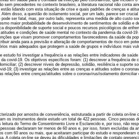
tão sem precedentes no contexto brasileiro, a literatura nacional não conta a
 estão lidando com esta situação de crise e quais padrões de crenças e ati
Além disso, a questão do isolamento social, por um lado, parece ser crucial
ode ser fatal, mas, por outro lado, representa uma medida de alto custo soc
esmo maior probabilidade de desenvolvimento de sentimentos de solidão e d
ca disponibilidade de suporte social e poucos recursos psicológicos de enfr
titudes e condições de saúde mental no contexto da pandemia da covid-19 é
venções que visam promover comportamentos favorecedores da saúde da popu
ibuir ainda para a previsão e alteração de comportamentos de risco em pote
órios mais adequados que protegem a saúde de grupos e indivíduos mais vul
te estudo foi investigar a frequência e as relações entre indicadores de saúde
da covid-19. Os objetivos específicos foram: (1) descrever a frequência de c
miciliar; (2) descrever níveis de depressão, solidão, resiliência e suporte s
id-19; (3) investigar as relações entre as crenças e atitudes sobre o corona
r as relações entre crenças/atitudes sobre o coronavírus/isolamento domiciliar
cterizado por amostra de conveniência, estruturada a partir de coleta on-line
ram os instrumentos deste estudo um total de 422 pessoas. Cinco pessoas d
s leitura do Termo de Consentimento Livre e Esclarecido e, por isso, não re
s pessoas declararam ter menos de 60 anos e, por isso, foram excluídas da am
os com 60 anos ou mais, que aceitaram participar do estudo e responderam o
a. A coleta on-line se deveu às dificuldades e limitações de contato presenc