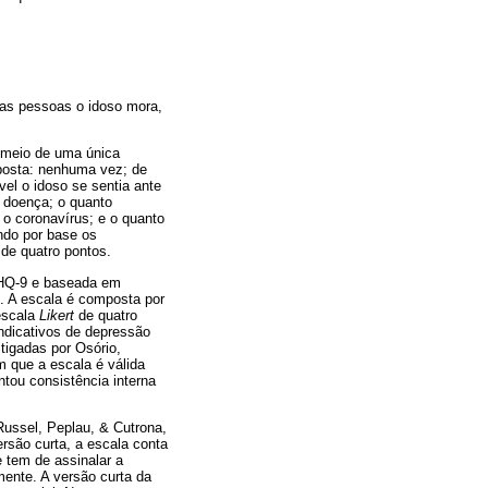
tas pessoas o idoso mora,
r meio de uma única
posta: nenhuma vez; de
el o idoso se sentia ante
a doença; o quanto
 o coronavírus; e o quanto
endo por base os
de quatro pontos.
 PHQ-9 e baseada em
o. A escala é composta por
escala
Likert
de quatro
indicativos de depressão
tigadas por Osório,
m que a escala é válida
ntou consistência interna
Russel, Peplau, & Cutrona,
ersão curta, a escala conta
 tem de assinalar a
mente. A versão curta da