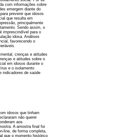
inda com informações sobre
tudes emergem diante do
 para prevenir que idosos
ial que resulta em
epressão, principalmente
entamento. Sendo assim, o
 imprescindível para o
lação idosa. Análises
ncial, favorecendo o
neráveis.
 mental, crenças e atitudes
renças e atitudes sobre o
ocial em idosos durante o
vírus e o isolamento
 e indicadores de saúde
 com idosos que tinham
eclararam não querer
sponderam aos
ostra. A amostra final foi
n-line, de forma completa,
ial que o momento histórico