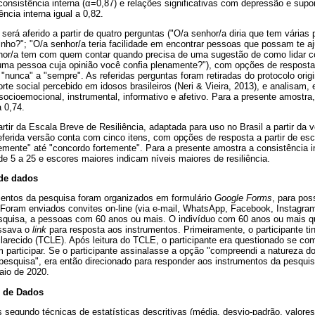
nsistência interna (
α
=0,87) e relações significativas com depressão e supor
ência interna igual a 0,82.
 será aferido a partir de quatro perguntas ("O/a senhor/a diria que tem vári
inho?"; "O/a senhor/a teria facilidade em encontrar pessoas que possam te a
nhor/a tem com quem contar quando precisa de uma sugestão de como lidar 
uma pessoa cuja opinião você confia plenamente?"), com opções de respost
 "nunca" a "sempre". As referidas perguntas foram retiradas do protocolo ori
orte social percebido em idosos brasileiros (Neri & Vieira, 2013), e analisam,
 socioemocional, instrumental, informativo e afetivo. Para a presente amostra
a 0,74.
 partir da Escala Breve de Resiliência, adaptada para uso no Brasil a partir da 
 referida versão conta com cinco itens, com opções de resposta a partir de es
temente" até "concordo fortemente". Para a presente amostra a consistência in
e 5 a 25 e escores maiores indicam níveis maiores de resiliência.
de dados
mentos da pesquisa foram organizados em formulário
Google Forms
, para pos
. Foram enviados convites on-line (via e-mail, WhatsApp, Facebook, Instagra
squisa, a pessoas com 60 anos ou mais. O indivíduo com 60 anos ou mais qu
essava o
link
para resposta aos instrumentos. Primeiramente, o participante t
larecido (TCLE). Após leitura do TCLE, o participante era questionado se co
participar. Se o participante assinalasse a opção "compreendi a natureza d
pesquisa", era então direcionado para responder aos instrumentos da pesquisa
aio de 2020.
e de Dados
 segundo técnicas de estatísticas descritivas (média, desvio-padrão, valor