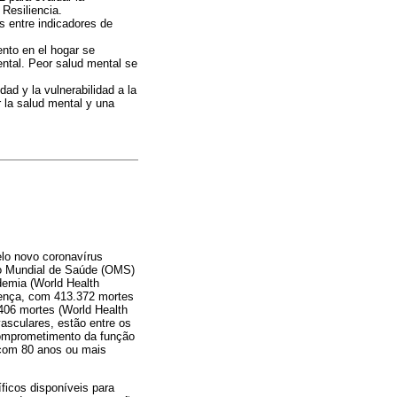
Resiliencia.
s entre indicadores de
ento en el hogar se
ntal. Peor salud mental se
ad y la vulnerabilidad a la
 la salud mental y una
lo novo coronavírus
o Mundial de Saúde (OMS)
demia (World Health
oença, com 413.372 mortes
406 mortes (World Health
asculares, estão entre os
comprometimento da função
 com 80 anos ou mais
ficos disponíveis para