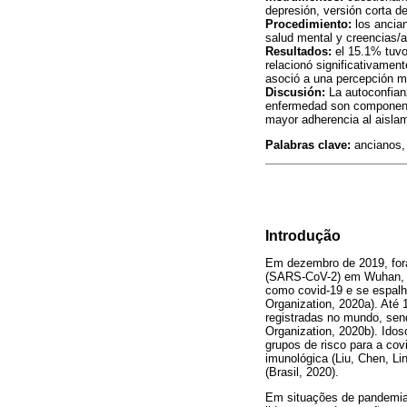
depresión, versión corta d
Procedimiento:
los ancian
salud mental y creencias/a
Resultados:
el 15.1% tuvo 
relacionó significativamen
asoció a una percepción má
Discusión:
La autoconfianz
enfermedad son componente
mayor adherencia al aislam
Palabras clave:
ancianos, 
Introdução
Em dezembro de 2019, for
(SARS-CoV-2) em Wuhan, n
como covid-19 e se espalh
Organization, 2020a). Até
registradas no mundo, sen
Organization, 2020b). Ido
grupos de risco para a co
imunológica (Liu, Chen, L
(Brasil, 2020).
Em situações de pandemia,