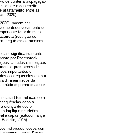
ivo de conter a propagação
 social e a contenção
e afastamento entre as
an, 2020).
, 2020), podem ser
ível ao desenvolvimento de
mportante fator de risco
carreta (restrição de
a em seguir essas medidas
nciam significativamente
posto por Rosenstock,
ções, atitudes e intenções
amentos promotores de
ações importantes e
a das consequências caso a
a diminuir riscos da
da saúde superam qualquer
miciliar) tem relação com
consequências caso a
 à crença de que o
o implique restrições,
valia capaz (autoconfiança
Barletta, 2015).
 dos indivíduos idosos com
isolamento social. Por se