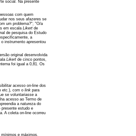
te social. Na presente
as pessoas com quem
judar nos seus afazeres se
com um problema?"; "O/a
as em escala
Likert
de
ginal de pesquisa do Estudo
 especificamente, a
, o instrumento apresentou
versão original desenvolvida
cala
Likert
de cinco pontos,
terna foi igual a 0,81. Os
sibilitar acesso on-line dos
m etc.), com o
link
para
e se voluntariasse a
inha acesso ao Termo de
mpreendia a natureza do
o presente estudo e
. A coleta on-line ocorreu
es mínimos e máximos,