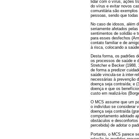
lidar com o vírus, ações 
do vírus e evitar novos c
comunitária são exemplos 
pessoas, sendo que todas 
No caso de idosos, além de
seriamente afetados pelas
sentimentos de solidão e t
para esses desfechos (Armi
contato familiar e de amig
à risca, colocando a saúde
Desta forma, os padrões d
os processos de saúde e 
Stretcher e Becker (1988,
de forma a predizer cuid
saúde vincula-se à inter-r
necessárias à prevenção d
doença seja contraída; e 
doença e que os benefício
custo em realizá-los (Borg
O MCS assume que um padrã
o indivíduo se considerar 
doença seja contraída (gr
comportamento adotado aju
obstáculos e desconfortos 
percebida) de adotar o pa
Portanto, o MCS parece se
relação às medidas preven