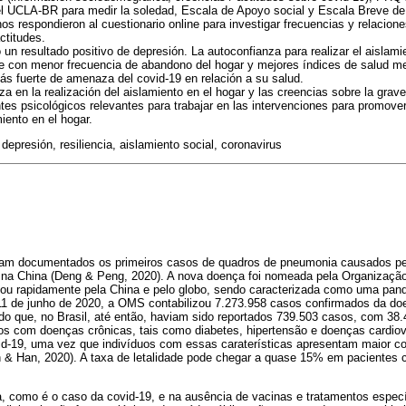
el UCLA-BR para medir la soledad, Escala de Apoyo social y Escala Breve de 
os respondieron al cuestionario online para investigar frecuencias y relacione
ctitudes.
un resultado positivo de depresión. La autoconfianza para realizar el aislami
te con menor frecuencia de abandono del hogar y mejores índices de salud me
s fuerte de amenaza del covid-19 en relación a su salud.
a en la realización del aislamiento en el hogar y las creencias sobre la graved
s psicológicos relevantes para trabajar en las intervenciones para promover
iento en el hogar.
depresión, resiliencia, aislamiento social, coronavirus
am documentados os primeiros casos de quadros de pneumonia causados pe
a China (Deng & Peng, 2020). A nova doença foi nomeada pela Organizaçã
ou rapidamente pela China e pelo globo, sendo caracterizada como uma pan
 11 de junho de 2020, a OMS contabilizou 7.273.958 casos confirmados da d
do que, no Brasil, até então, haviam sido reportados 739.503 casos, com 38.
sos com doenças crônicas, tais como diabetes, hipertensão e doenças cardiov
vid-19, uma vez que indivíduos com essas caraterísticas apresentam maior 
in & Han, 2020). A taxa de letalidade pode chegar a quase 15% em pacientes
 como é o caso da covid-19, e na ausência de vacinas e tratamentos especí