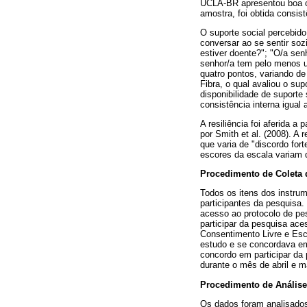
UCLA-BR apresentou boa co
amostra, foi obtida consist
O suporte social percebido
conversar ao se sentir soz
estiver doente?"; "O/a se
senhor/a tem pelo menos 
quatro pontos, variando de
Fibra, o qual avaliou o sup
disponibilidade de suporte
consistência interna igual 
A resiliência foi aferida a
por Smith et al. (2008). A
que varia de "discordo for
escores da escala variam d
Procedimento de Coleta 
Todos os itens dos instru
participantes da pesquisa
acesso ao protocolo de pe
participar da pesquisa ac
Consentimento Livre e Esc
estudo e se concordava em 
concordo em participar da 
durante o mês de abril e m
Procedimento de Anális
Os dados foram analisados