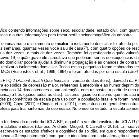
fico contendo informações sobre sexo, escolaridade, estado civil, com quan
cas e outras informações para traçar perfil sociodemográfico da amostra.
 coronavírus e o isolamento domiciliar: o isolamento domiciliar foi aferido po
as semanas, quantas vezes você saiu de casa?"), com quatro opções de res
s a dez vezes; e mais de dez vezes. Também foi questionado o quão vulneráv
r covid-19; o quão grave ele acreditava que poderiam ser as consequências d
o domiciliar poderia ajudar a diminuir a propagação e as chances de contrair
 realizar o isolamento domiciliar. Todas essas perguntas foram elaboradas t
o MCS (Rosenstock et al., 1988, 1994) e foram aferidas por uma escala
Likert
la PHQ-2 (
Patient Health Questionnaire
- versão de dois itens), derivada da
para episódios de depressão maior, referentes à anedonia e ao humor deprimid
ência aos 14 dias anteriores a sua aplicação, com respostas a partir de uma 
nunca) a três (quase todos os dias). Escores iguais ou maiores que três são 
des psicométricas da escala para uso com a população brasileira foram inves
(2009), Gaya (2011) e Chagas et al. (2011), e os estudos no geral demonstra
ileira para triar sintomas de depressão. No presente estudo, a escala aprese
 foi derivada a partir da UCLA-BR, a qual é a versão brasileira da UCLA-R (
em adultos e idosos (Barroso, Andrade, Midgett, & Carvalho, 2016). Em sua v
escrevem os estados afetivos e cognitivos da solidão, em que o respondente
-nunca a 3-frequentemente) com que se identifica com cada afirmação ultima