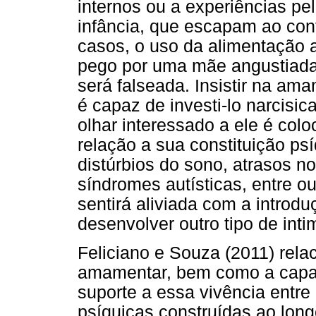
internos ou a experiências p
infância, que escapam ao cont
casos, o uso da alimentação ar
pego por uma mãe angustiada
será falseada. Insistir na a
é capaz de investi-lo narcisi
olhar interessado a ele é col
relação a sua constituição psí
distúrbios do sono, atrasos n
síndromes autísticas, entre o
sentirá aliviada com a intro
desenvolver outro tipo de int
Feliciano e Souza (2011) rela
amamentar, bem como a capac
suporte a essa vivência entr
psíquicas construídas ao longo