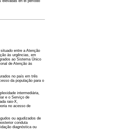
s elevadas en el período
situado entre a Atenção
nção às urgências, em
grados ao Sistema Único
ional de Atenção às
urados no país em três
acesso da população para o
lexidade intermediária,
ar e o Serviço de
ada raio-X,
lhoria no acesso de
 agudos ou agudizados de
posterior conduta
idação diagnóstica ou