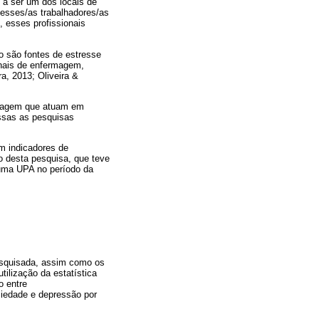
a ser um dos locais de
esses/as trabalhadores/as
, esses profissionais
o são fontes de estresse
onais de enfermagem,
a, 2013; Oliveira &
ermagem que atuam em
assas as pesquisas
m indicadores de
o desta pesquisa, que teve
numa UPA no período da
pesquisada, assim como os
ilização da estatística
o entre
siedade e depressão por