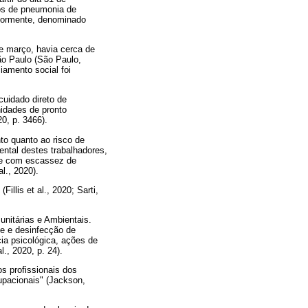
os de pneumonia de
riormente, denominado
de março, havia cerca de
ão Paulo (São Paulo,
iamento social foi
cuidado direto de
nidades de pronto
0, p. 3466).
to quanto ao risco de
ntal destes trabalhadores,
 e com escassez de
l., 2020).
llis et al., 2020; Sarti,
nitárias e Ambientais.
e e desinfecção de
ia psicológica, ações de
., 2020, p. 24).
s profissionais dos
upacionais" (Jackson,