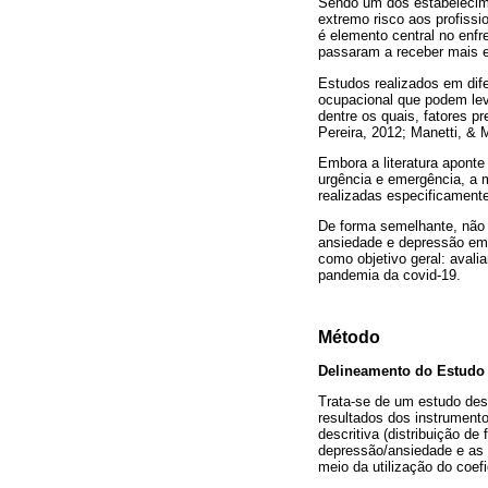
Sendo um dos estabelecime
extremo risco aos profiss
é elemento central no enfr
passaram a receber mais e
Estudos realizados em dif
ocupacional que podem lev
dentre os quais, fatores p
Pereira, 2012; Manetti, & M
Embora a literatura apont
urgência e emergência, a m
realizadas especificament
De forma semelhante, não 
ansiedade e depressão em 
como objetivo geral: aval
pandemia da covid-19.
Método
Delineamento do Estudo
Trata-se de um estudo desc
resultados dos instrumento
descritiva (distribuição de
depressão/ansiedade e as 
meio da utilização do coef