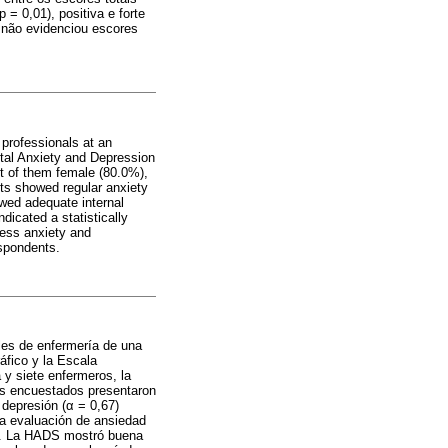
 = 0,01), positiva e forte
 não evidenciou escores
 professionals at an
tal Anxiety and Depression
t of them female (80.0%),
ts showed regular anxiety
wed adequate internal
icated a statistically
sess anxiety and
espondents.
ales de enfermería de una
fico y la Escala
 y siete enfermeros, la
os encuestados presentaron
 depresión (
α
= 0,67)
la evaluación de ansiedad
41). La HADS mostró buena