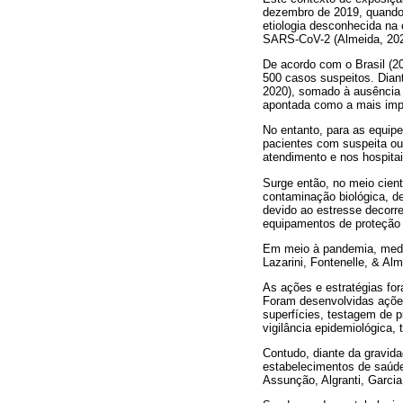
dezembro de 2019, quando
etiologia desconhecida na
SARS-CoV-2 (Almeida, 202
De acordo com o Brasil (20
500 casos suspeitos. Dian
2020), somado à ausência 
apontada como a mais impor
No entanto, para as equipe
pacientes com suspeita ou
atendimento e nos hospitai
Surge então, no meio cient
contaminação biológica, d
devido ao estresse decorr
equipamentos de proteção in
Em meio à pandemia, medida
Lazarini, Fontenelle, & Alm
As ações e estratégias fo
Foram desenvolvidas ações
superfícies, testagem de p
vigilância epidemiológica, 
Contudo, diante da gravida
estabelecimentos de saúde
Assunção, Algranti, Garcia