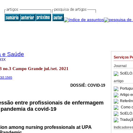
a e Saúde
Serviços P
93X
Journal
13 no.3 Campo Grande jul./set. 2021
SciELO 
13i3.1565
artigo
DOSSIÊ: COVID-19
Portugu
Artigo 
Referên
essão entre profissionais de enfermagem
Como ci
 pandemia da covid-19
SciELO 
Traduçã
ion among nursing professionals at UPA
Indicadore
9 Pandemic