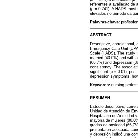
referentes à avaliação de a
(ρ = 0,741). A HADS mostr
elevados no período da pa
Palavras-chave:
profissio
ABSTRACT
Descriptive, correlational
Emergency Care Unit (UPA)
Scale (HADS). The study in
married (40.0%) and with 
(66.7%) and depression (86
consistency. The associati
significant (p = 0.01), pos
depression symptoms; howev
Keywords:
nursing profess
RESUMEN
Estudio descriptivo, correl
Unidad de Atención de Eme
Hospitalaria de Ansiedad y
mayoría de mujeres (80,0%
grados de ansiedad (66,7%
presentaron adecuada consi
y depresión indicó una cor