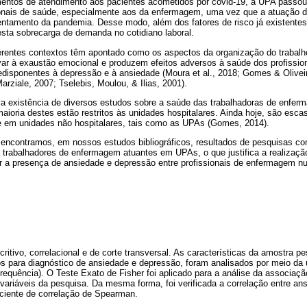
ntos de atendimento aos pacientes acometidos por covid-19, a UPA passou 
ionais de saúde, especialmente aos da enfermagem, uma vez que a atuação d
entamento da pandemia. Desse modo, além dos fatores de risco já existentes
sta sobrecarga de demanda no cotidiano laboral.
erentes contextos têm apontado como os aspectos da organização do trabalh
ar à exaustão emocional e produzem efeitos adversos à saúde dos profissi
redisponentes à depressão e à ansiedade (Moura et al., 2018; Gomes & Oliveir
arziale, 2007; Tselebis, Moulou, & Ilias, 2001).
e a existência de diversos estudos sobre a saúde das trabalhadoras de enf
aioria destes estão restritos às unidades hospitalares. Ainda hoje, são esc
e em unidades não hospitalares, tais como as UPAs (Gomes, 2014).
encontramos, em nossos estudos bibliográficos, resultados de pesquisas co
trabalhadores de enfermagem atuantes em UPAs, o que justifica a realizaçã
iar a presença de ansiedade e depressão entre profissionais de enfermagem 
ritivo, correlacional e de corte transversal. As características da amostra 
s para diagnóstico de ansiedade e depressão, foram analisados por meio da ut
 frequência). O Teste Exato de Fisher foi aplicado para a análise da associaçã
variáveis da pesquisa. Da mesma forma, foi verificada a correlação entre an
iciente de correlação de Spearman.