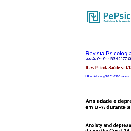
Revista Psicologi
versão On-line
ISSN
2177-0
Rev. Psicol. Saúde vol.
https://doi.org/10.20435/pssa.v
Ansiedade e depr
em UPA durante a
Anxiety and depress
during the Covid-1