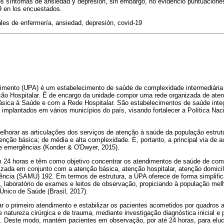
los síntomas de ansiedad y depresión, sin embargo, no evidenció puntuacione
9 en los encuestados.
les de enfermería, ansiedad, depresión, covid-19
imento (UPA) é um estabelecimento de saúde de complexidade intermediária 
ão Hospitalar. É de encargo da unidade compor uma rede organizada de ate
sica à Saúde e com a Rede Hospitalar. São estabelecimentos de saúde inte
implantados em vários municípios do país, visando fortalecer a Política Nac
elhorar as articulações dos serviços de atenção à saúde da população estrut
nção básica; de média e alta complexidade. É, portanto, a principal via de 
e emergências (Konder & O'Dwyer, 2015).
24 horas e têm como objetivo concentrar os atendimentos de saúde de comp
ada em conjunto com a atenção básica, atenção hospitalar, atenção domicili
ncia (SAMU) 192. Em termos de estrutura, a UPA oferece de forma simplific
ria, laboratório de exames e leitos de observação, propiciando à população me
Único de Saúde (Brasil, 2017).
ar o primeiro atendimento e estabilizar os pacientes acometidos por quadros
e natureza cirúrgica e de trauma, mediante investigação diagnóstica inicial e 
. Deste modo, mantém pacientes em observação, por até 24 horas, para eluc