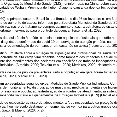
 a Organização Mundial de Saúde (OMS) foi informada, na China, sobre cas
 cidade de Wuhan, Província de Hubei. O agente causal da doença foi, poste
0).
20), o primeiro caso no Brasil foi confirmado no dia 26 de fevereiro e, em 3 
te do aumento de casos, informado pela Secretaria Municipal da Saúde de S
de vacinas e de tratamento comprovadamente eficaz, a estratégia de distanc
tante intervenção para o controle da doença (Teixeira et al., 2020).
s de assistência à saúde, especialmente aqueles profissionais que estão no 
 diagnóstico confirmado de covid-19 em serviços de atenção primária, nas u
s, a recomendação de permanecer em casa não se aplica (Teixeira et al., 202
ífico, um alerta sobre a situação da exposição dos profissionais da saúde tan
ecorrente da alta carga viral recebida, como também dos impactos à saúde me
ente dos atendimentos dos pacientes em condições de trabalho inadequadas
dividual (Almeida, 2020; Teixeira et al., 2020; Medeiros, 2020; Helioterio et a
s de saúde pública preventivas junto à população em geral foram tomadas (Fi
eida, 2020; Maciel et al., 2020).
ram apresentadas segundo eixos: Medidas de Saúde Pública Individuais, Comu
 de monitoramento, distribuição de máscaras, medidas ambientais de higien
rofissionais e população, estruturação de unidades de atendimento, assistênc
transporte sanitário e Equipamentos de Proteção Individuais (EPI) (Maciel et al
de de exposição ao risco de adoecimento, a ". . . necessidade da proteção do
 ganhou merecido destaque, o mesmo não se verifica para outros grupos oc
, Saito, & Maeno, 2020, p. 2).