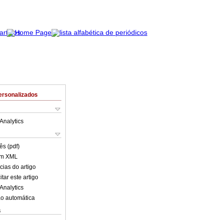
ersonalizados
Analytics
ês (pdf)
em XML
cias do artigo
tar este artigo
Analytics
o automática
s