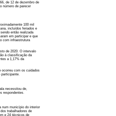
466, de 12 de dezembro de
 o número de parecer
proximadamente 100 mil
ana, incluídos feriados e
 sendo então realizada
saram em participar e que
o com infraestrutura
sto de 2020. O intervalo
ão à classificação da
entes a 1,17% da
ão ocorreu com os cuidados
participante.
ala necessitou de,
os respondentes.
 num município do interior
 dos trabalhadores de
em e 24 técnicos de