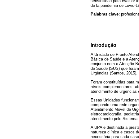
sensibilidad para evaluar 
de la pandemia de covid-1
Palabras clave:
profesiona
Introdução
A Unidade de Pronto Atend
Básica de Saúde e a Atenç
conjunto com a Atenção Bá
de Saúde (SUS) que foram 
Urgências (Santos, 2015).
Foram constituídas para m
níveis complementares: ate
atendimento de urgências 
Essas Unidades funcionam 
compondo uma rede organiz
Atendimento Móvel de Urgê
eletrocardiografia, pediat
atendimento pelo Sistema 
A UPA é destinada a prest
natureza clínica e casos d
necessária para cada caso