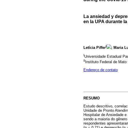
La ansiedad y depres
en la UPA durante l
I
Letícia Piffer
; Maria 
I
Universidade Estadual Pau
II
Instituto Federal de Mato
Endereço de contato
RESUMO
Estudo descritivo, correla
Unidade de Pronto Atendim
Hospitalar de Ansiedade e
sendo a maioria do gênero
respondentes apresentaram
(
α
= 0,71) e depressão (
α
=