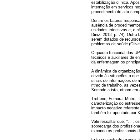
estabilização clínica. Ap
internação em serviços hos
procedimento de alta comp
Dentre os fatores responsá
ausência de procedimentos 
unidades intensivas e; a n
Diniz, 2013, p. 74). Outro
serem dotados de recursos
problemas de saúde (Oliveir
O quadro funcional das UPA
técnicos e auxiliares de e
da enfermagem os principa
A dinâmica da organização
devido às situações a que
sinais de informações de 
ritmo de trabalho, às vez
Somado a isto, atuam em e
Trettene, Ferreira, Mutro,
caracterização do estress
impacto negativo referent
também foi apontado por K
Vale ressaltar que, ". . . 
sobrecarga dos profissiona
expondo os profissionais d
Este contexto de exposição