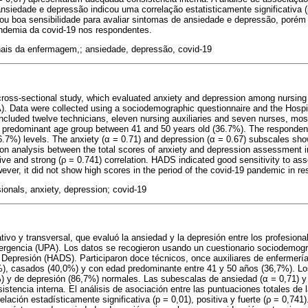
nsiedade e depressão indicou uma correlação estatisticamente significativa (p
ou boa sensibilidade para avaliar sintomas de ansiedade e depressão, porém
ndemia da covid-19 nos respondentes.
nais da enfermagem,; ansiedade, depressão, covid-19
, cross-sectional study, which evaluated anxiety and depression among nursing
. Data were collected using a sociodemographic questionnaire and the Hospi
cluded twelve technicians, eleven nursing auxiliaries and seven nurses, mos
a predominant age group between 41 and 50 years old (36.7%). The responden
.7%) levels. The anxiety (
α
= 0.71) and depression (
α
= 0.67) subscales sho
on analysis between the total scores of anxiety and depression assessment ind
itive and strong (ρ = 0.741) correlation. HADS indicated good sensitivity to as
er, it did not show high scores in the period of the covid-19 pandemic in r
ionals, anxiety, depression; covid-19
ativo y transversal, que evaluó la ansiedad y la depresión entre los profesion
rgencia (UPA). Los datos se recogieron usando un cuestionario sociodemográ
 Depresión (HADS). Participaron doce técnicos, once auxiliares de enfermería
), casados (40,0%) y con edad predominante entre 41 y 50 años (36,7%). L
) y de depresión (86,7%) normales. Las subescalas de ansiedad (
α
= 0,71) y
stencia interna. El análisis de asociación entre las puntuaciones totales de 
relación estadísticamente significativa (p = 0,01), positiva y fuerte (ρ = 0,7