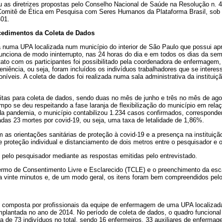
u as diretrizes propostas pelo Conselho Nacional de Saúde na Resolução n. 
 Comitê de Ética em Pesquisa com Seres Humanos da Plataforma Brasil, sob
01.
cedimentos da Coleta de Dados
da numa UPA localizada num município do interior de São Paulo que possui a
unciona de modo ininterrupto, nas 24 horas do dia e em todos os dias da sem
tato com os participantes foi possibilitado pela coordenadora de enfermagem,
ência, ou seja, foram incluídos os indivíduos trabalhadores que se interes
íveis. A coleta de dados foi realizada numa sala administrativa da instituiçã
itas para coleta de dados, sendo duas no mês de junho e três no mês de ago
mpo se deu respeitando a fase laranja de flexibilização do município em relaç
da pandemia, o município contabilizou 1.234 casos confirmados, correspond
das 23 mortes por covid-19, ou seja, uma taxa de letalidade de 1,86%.
 as orientações sanitárias de proteção à covid-19 e a presença na instituiç
proteção individual e distanciamento de dois metros entre o pesquisador e o 
o pelo pesquisador mediante as respostas emitidas pelo entrevistado.
 Termo de Consentimento Livre e Esclarecido (TCLE) e o preenchimento da esc
 vinte minutos e, de um modo geral, os itens foram bem compreendidos pel
i composta por profissionais da equipe de enfermagem de uma UPA localizada
mplantada no ano de 2014. No período de coleta de dados, o quadro funcional
 de 73 indivíduos no total, sendo 16 enfermeiros, 33 auxiliares de enfermag