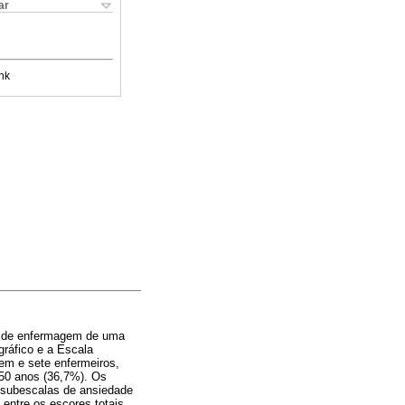
ar
nk
ais de enfermagem de uma
ráfico e a Escala
em e sete enfermeiros,
 50 anos (36,7%). Os
 subescalas de ansiedade
entre os escores totais