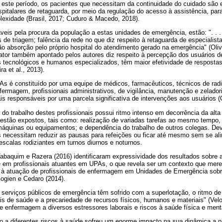
ós este período, os pacientes que necessitam da continuidade do cuidado sã
pitalares de retaguarda, por meio da regulação do acesso à assistência, par
lexidade (Brasil, 2017; Cuduro & Macedo, 2018).
veis pela procura da população a estas unidades de emergência, estão: ". . . 
de triagem; falência da rede no que diz respeito à retaguarda de especialista
ão absorção pelo próprio hospital do atendimento gerado na emergência" (Oliv
 fator também apontado pelos autores diz respeito à percepção dos usuários d
 tecnológicos e humanos especializados, têm maior efetividade de resposta
a et al., 2013).
s é constituído por uma equipe de médicos, farmacêuticos, técnicos de radi
nfermagem, profissionais administrativos, de vigilância, manutenção e zelador
is responsáveis por uma parcela significativa de intervenções aos usuários 
 do trabalho destes profissionais possui ritmo intenso em decorrência da al
 estão expostos, tais como: realização de variadas tarefas ao mesmo tempo,
máquinas ou equipamentos; e dependência do trabalho de outros colegas. Devi
es necessitam reduzir as pausas para refeições ou ficar até mesmo sem se al
scalas rodiziantes em turnos diurnos e noturnos.
 Tabaquim e Razera (2016) identificaram expressividade dos resultados sobre a
e em profissionais atuantes em UPAs, o que revela ser um contexto que mere
e à atuação de profissionais de enfermagem em Unidades de Emergência sobr
ogien e Cedaro (2014).
os serviços públicos de emergência têm sofrido com a superlotação, o ritmo de
is de saúde e a precariedade de recursos físicos, humanos e materiais" (Velos
e enfermagem a diversos estressores laborais e riscos à saúde física e ment
 a diferentes riscos à saúde sofreu um enorme impacto na sua dinâmica a pa