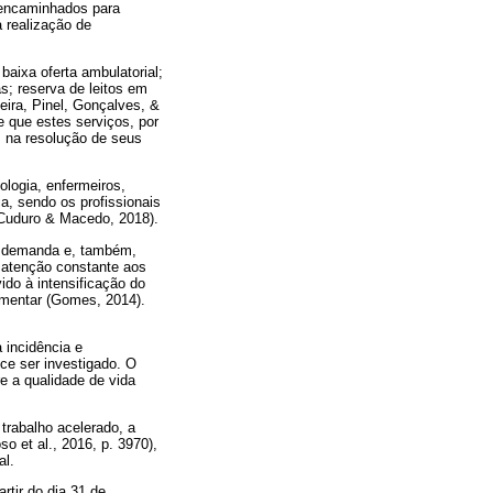
o encaminhados para
a realização de
baixa oferta ambulatorial;
s; reserva de leitos em
eira, Pinel, Gonçalves, &
e que estes serviços, por
s na resolução de seus
ologia, enfermeiros,
ia, sendo os profissionais
(Cuduro & Macedo, 2018).
ta demanda e, também,
 atenção constante aos
do à intensificação do
imentar (Gomes, 2014).
 incidência e
ce ser investigado. O
e a qualidade de vida
 trabalho acelerado, a
o et al., 2016, p. 3970),
al.
rtir do dia 31 de