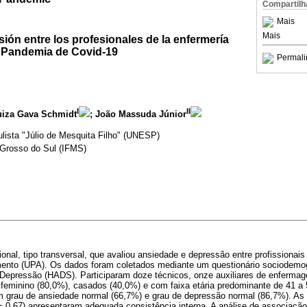
Compartilh
Mais
Mais
ión entre los profesionales de la enfermería
a Pandemia de Covid-19
Permali
I
II
Luiza Gava Schmidt
; João Massuda Júnior
lista "Júlio de Mesquita Filho" (UNESP)
 Grosso do Sul (IFMS)
cional, tipo transversal, que avaliou ansiedade e depressão entre profission
ento (UPA). Os dados foram coletados mediante um questionário sociodemog
 Depressão (HADS). Participaram doze técnicos, onze auxiliares de enfermag
 feminino (80,0%), casados (40,0%) e com faixa etária predominante de 41 a
 grau de ansiedade normal (66,7%) e grau de depressão normal (86,7%). As
 0,67) apresentaram adequada consistência interna. A análise de associação 