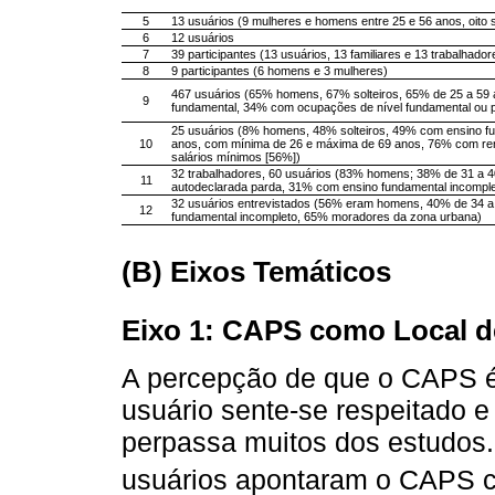
5
13 usuários (9 mulheres e homens entre 25 e 56 anos, oito s
6
12 usuários
7
39 participantes (13 usuários, 13 familiares e 13 trabalhador
8
9 participantes (6 homens e 3 mulheres)
467 usuários (65% homens, 67% solteiros, 65% de 25 a 59
9
fundamental, 34% com ocupações de nível fundamental ou pr
25 usuários (8% homens, 48% solteiros, 49% com ensino fu
10
anos, com mínima de 26 e máxima de 69 anos, 76% com renda
salários mínimos [56%])
32 trabalhadores, 60 usuários (83% homens; 38% de 31 a 4
11
autodeclarada parda, 31% com ensino fundamental incomplet
32 usuários entrevistados (56% eram homens, 40% de 34 
12
fundamental incompleto, 65% moradores da zona urbana)
(B) Eixos Temáticos
Eixo 1: CAPS como Local d
A percepção de que o CAPS é 
usuário sente-se respeitado e
perpassa muitos dos estudos
usuários apontaram o CAPS 