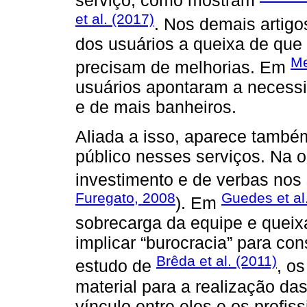
serviço, como mostram
et al. (2017)
. Nos demais artigo
dos usuários a queixa de que
Me
precisam de melhorias. Em
usuários apontaram a necessi
e de mais banheiros.
Aliada a isso, aparece també
público nesses serviços. Na op
investimento e de verbas nos 
Furegato, 2008
Guedes et al
). Em
sobrecarga da equipe e queix
implicar “burocracia” para co
Brêda et al. (2011)
estudo de
, o
material para a realização das
vínculo entre eles e os profis