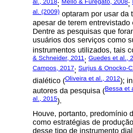
al., 2018
Mello & Furegato, 2008
;
;
al. (2009)
optaram por usar da t
apesar de terem entrevistado 
Dentre as pesquisas que for
usuários dos serviços como s
instrumentos utilizados, tais c
& Schneider, 2011
Guedes et al., 
;
Campos, 2017
Surjus & Onocko-
;
Oliveira et al., 2012
dialético (
); 
Bessa et 
autores da pesquisa (
al., 2015
).
Houve, portanto, predomínio d
como estratégias de produção
desse tipo de instrumento dia