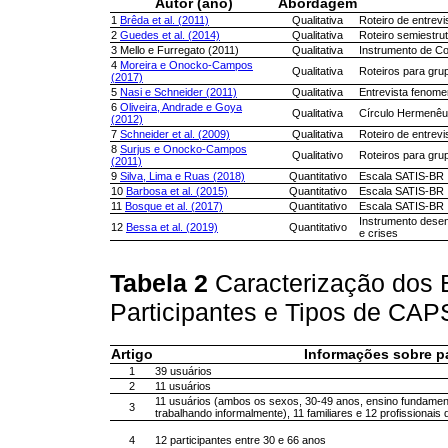
Autor (ano)
Abordagem
1
Brêda et al. (2011)
Qualitativa
Roteiro de entrevi
2
Guedes et al. (2014)
Qualitativa
Roteiro semiestru
3 Mello e Furregato (2011)
Qualitativa
Instrumento de Con
4
Moreira e Onocko-Campos
Qualitativa
Roteiros para gru
(2017)
5
Nasi e Schneider (2011)
Qualitativa
Entrevista fenome
6
Oliveira, Andrade e Goya
Qualitativa
Círculo Hermenêut
(2012)
7
Schneider et al. (2009)
Qualitativa
Roteiro de entrevi
8
Surjus e Onocko-Campos
Qualitativo
Roteiros para gru
(2011)
9
Silva, Lima e Ruas (2018)
Quantitativo
Escala SATIS-BR
10
Barbosa et al. (2015)
Quantitativo
Escala SATIS-BR
11
Bosque et al. (2017)
Quantitativo
Escala SATIS-BR
Instrumento desenv
12
Bessa et al. (2019)
Quantitativo
e crises
Tabela 2
Caracterização dos
Participantes e Tipos de CA
Artigo
Informações sobre pa
1
39 usuários
2
11 usuários
11 usuários (ambos os sexos, 30-49 anos, ensino fundamenta
3
trabalhando informalmente), 11 familiares e 12 profissionai
4
12 participantes entre 30 e 66 anos