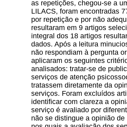
as repetições, chegou-se a u
LILACS, foram encontradas 77
por repetição e por não adequ
resultaram em 9 artigos selec
integral dos 18 artigos resul
dados. Após a leitura minucio
não respondiam à pergunta ori
aplicaram os seguintes critér
analisados: tratar-se de publ
serviços de atenção psicossoc
tratassem diretamente da opin
serviços. Foram excluídos art
identificar com clareza a opin
serviço é avaliado por difere
não se distingue a opinião de
nos quais a avaliação dos ser