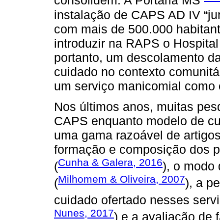
consolidem. A Portaria MS
instalação de CAPS AD IV “ju
com mais de 500.000 habitant
introduzir na RAPS o Hospital
portanto, um descolamento d
cuidado no contexto comunitári
um serviço manicomial como o
Nos últimos anos, muitas pes
CAPS enquanto modelo de cui
uma gama razoável de artigo
formação e composição dos p
Cunha & Galera, 2016
(
), o modo 
Milhomem & Oliveira, 2007
(
), a p
cuidado ofertado nesses servi
Nunes, 2017
) e a avaliação de f