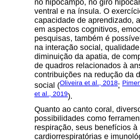
no hipocampo, no giro hipocam
ventral e na ínsula. O exercíc
capacidade de aprendizado, a
em aspectos cognitivos, emoc
pesquisas, também é possível 
na interação social, qualidad
diminuição da apatia, de com
de quadros relacionados à a
contribuições na redução da 
Oliveira et al., 2018
Piment
social (
;
et al., 2019
).
Quanto ao canto coral, diver
possibilidades como ferrament
respiração, seus benefícios à
cardiorrespiratórias e imunol