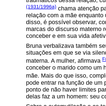
traumáticos dessa relação, c
(1931/1996a)
chama atenção par
relação com a mãe enquanto 
disso, é possível observar, c
marcas do discurso materno 
conceber e em sua vida afetiv
Bruna verbalizava também seu
situações em que se via sile
F
materna. A mulher, afirmava
conceber o marido como um he
mãe. Mais do que isso, comp
pode entrar na função de um p
ponto de não haver limites p
delas faz a um homem: seu co