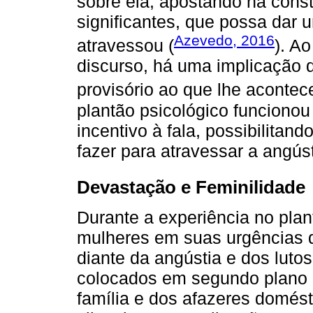
sobre ela, apostando na cons
significantes, que possa dar 
Azevedo, 2016
atravessou (
). Ao
discurso, há uma implicação d
provisório ao que lhe acontece
plantão psicológico funcionou
incentivo à fala, possibilitan
fazer para atravessar a angúst
Devastação e Feminilidade
Durante a experiência no plant
mulheres em suas urgências q
diante da angústia e dos luto
colocados em segundo plano d
família e dos afazeres domést