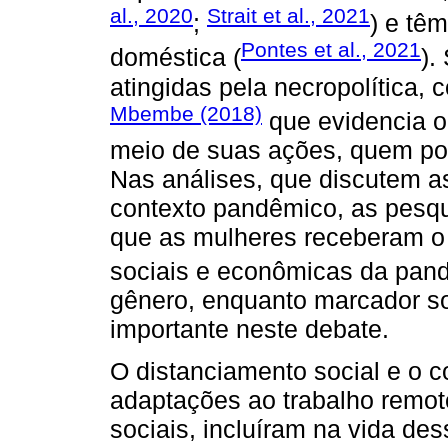
al., 2020
Strait et al., 2021
;
) e tê
Pontes et al., 2021
doméstica (
).
atingidas pela necropolítica, 
Mbembe (2018)
que evidencia o
meio de suas ações, quem po
Nas análises, que discutem as
contexto pandêmico, as pesqu
que as mulheres receberam o
sociais e econômicas da pan
gênero, enquanto marcador soc
importante neste debate.
O distanciamento social e o c
adaptações ao trabalho remot
sociais, incluíram na vida de