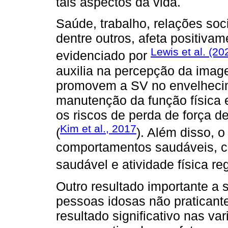
tais aspectos da vida.
Saúde, trabalho, relações soci
dentre outros, afeta positiv
Lewis et al. (20
evidenciado por
auxilia na percepção da imag
promovem a SV no envelhecim
manutenção da função física 
os riscos de perda de força 
Kim et al., 2017
(
). Além disso, 
comportamentos saudáveis, c
saudável e atividade física reg
Outro resultado importante a 
pessoas idosas não praticante
resultado significativo nas va