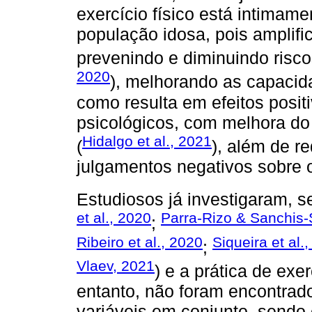
exercício físico está intimam
população idosa, pois amplific
prevenindo e diminuindo risco
2020
), melhorando as capacida
como resulta em efeitos posit
psicológicos, com melhora do
Hidalgo et al., 2021
(
), além de r
julgamentos negativos sobre o
Estudiosos já investigaram, s
et al., 2020
Parra-Rizo & Sanchis-
;
Ribeiro et al., 2020
Siqueira et al.
;
Vlaev, 2021
) e a prática de exe
entanto, não foram encontrad
variáveis em conjunto, sendo 