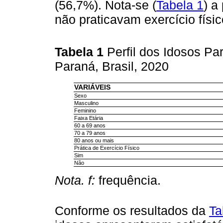
(56,7%). Nota-se (
Tabela 1
) a
não praticavam exercício físic
Tabela 1
Perfil dos Idosos Pa
Paraná, Brasil, 2020
VARIÁVEIS
Sexo
Masculino
Feminino
Faixa Etária
60 a 69 anos
70 a 79 anos
80 anos ou mais
Prática de Exercício Físico
Sim
Não
Nota. f:
frequência.
Conforme os resultados da
Ta