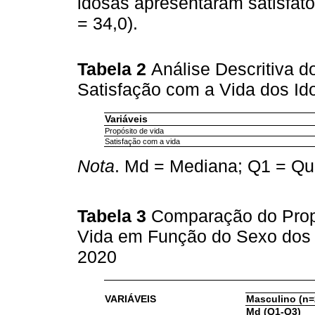
idosas apresentaram satisfat
= 34,0).
Tabela 2
Análise Descritiva d
Satisfação com a Vida dos Id
Variáveis
Propósito de vida
Satisfação com a vida
Nota
. Md = Mediana; Q1 = Quar
Tabela 3
Comparação do Propó
Vida em Função do Sexo dos I
2020
VARIÁVEIS
Masculino (n=
Md (Q1-Q3)