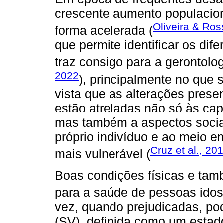
crescente aumento populacio
Oliveira & Ros
forma acelerada (
que permite identificar os di
traz consigo para a gerontolo
2022
), principalmente no que
vista que as alterações pres
estão atreladas não só às cap
mas também a aspectos socia
próprio indivíduo e ao meio e
Cruz et al., 20
mais vulnerável (
Boas condições físicas e tam
para a saúde de pessoas idos
vez, quando prejudicadas, po
(SV), definida como um estad