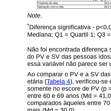
Propósito de vida
34,0 
Satisfação com a vida
28,0 
Note
.
*
Diferença significativa - p<0,
Mediana; Q1 = Quartil 1; Q3 = 
Não foi encontrada diferença 
do PV e SV das pessoas idos
essa variável não parece ser 
Ao comparar o PV e a SV das
etária (
Tabela 4
), verificou-se
somente no escore de PV (p = 
entre 60 e 69 anos (Md = 41,
comparados àqueles entre 70 
mais (Md = 30,0).