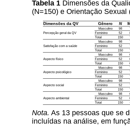
Tabela 1
Dimensões da Quali
(N=150) e Orientação Sexual
Dimensões da QV
Gênero
N
M
Masculino
98
Percepção geral da QV
Feminino
52
Total
150
Masculino
98
Satisfação com a saúde
Feminino
52
Total
150
Masculino
98
Aspecto físico
Feminino
52
Total
150
Masculino
98
Aspecto psicológico
Feminino
52
Total
150
Masculino
98
Aspecto social
Feminino
52
Total
150
Masculino
98
Aspecto ambiental
Feminino
52
Total
150
Nota.
As 13 pessoas que se d
incluídas na análise, em funç