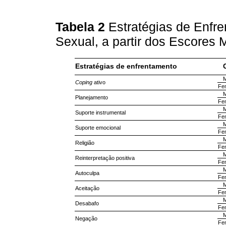
Tabela 2
Estratégias de Enfr
Sexual, a partir dos Escores
Estratégias de enfrentamento
M
Coping
ativo
Fem
M
Planejamento
Fem
M
Suporte instrumental
Fem
M
Suporte emocional
Fem
M
Religião
Fem
M
Reinterpretação positiva
Fem
M
Autoculpa
Fem
M
Aceitação
Fem
M
Desabafo
Fem
M
Negação
Fem