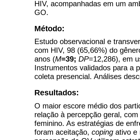
HIV, acompanhadas em um ambul
GO.
Método:
Estudo observacional e transve
com HIV, 98 (65,66%) do gênero
anos (
M
=39;
DP
=12,286), em uso
Instrumentos validados para a p
coleta presencial. Análises descr
Resultados:
O maior escore médio dos part
relação à percepção geral, com 
feminino. As estratégias de en
foram aceitação,
coping
ativo e