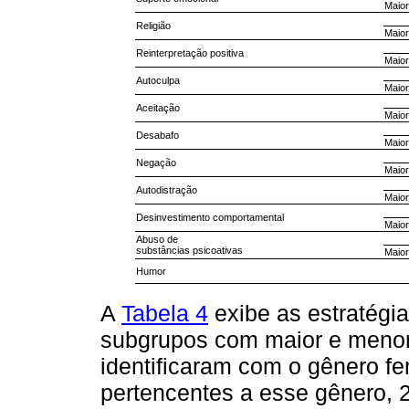
Maio
Religião
Maio
Reinterpretação positiva
Maio
Autoculpa
Maio
Aceitação
Maio
Desabafo
Maio
Negação
Maio
Autodistração
Maio
Desinvestimento comportamental
Maio
Abuso de
substâncias psicoativas
Maio
Humor
A
Tabela 4
exibe as estratégia
subgrupos com maior e menor
identificaram com o gênero fem
pertencentes a esse gênero, 