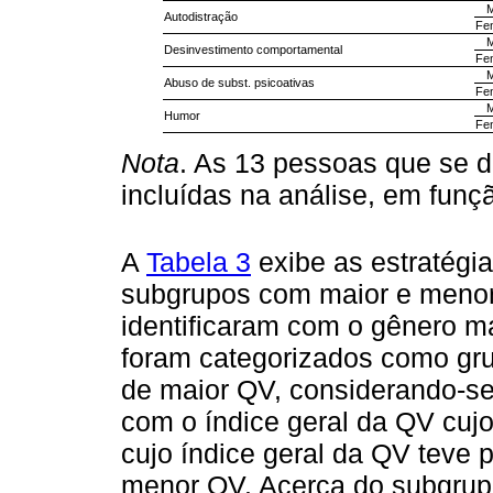
M
Autodistração
Fem
M
Desinvestimento comportamental
Fem
M
Abuso de subst. psicoativas
Fem
M
Humor
Fem
Nota
. As 13 pessoas que se 
incluídas na análise, em funç
A
Tabela 3
exibe as estratégia
subgrupos com maior e menor
identificaram com o gênero ma
foram categorizados como g
de maior QV, considerando-se
com o índice geral da QV cujo 
cujo índice geral da QV teve 
menor QV. Acerca do subgrupo