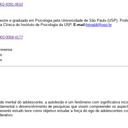
0002-8391-0610
mestre e graduada em Psicologia pela Universidade de São Paulo (USP). Prof
 Clínica do Instituto de Psicologia da USP.
E-mail:
hrinaldi@usp.br
0003-0068-4177
minense
lo
lo
de mental do adolescente, a autolesão é um fenômeno com significativa inci
undamental o desenvolvimento de pesquisas que visem compreender os aspec
resente estudo teve como objetivo estudar a força do ego de adolescentes c
erativo.