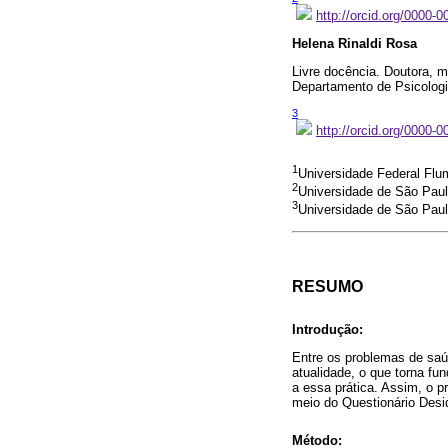
http://orcid.org/0000-
Helena Rinaldi Rosa
Livre docência. Doutora, 
Departamento de Psicologia
3
http://orcid.org/0000-
1
Universidade Federal Flu
2
Universidade de São Pau
3
Universidade de São Pau
RESUMO
Introdução:
Entre os problemas de saú
atualidade, o que torna f
a essa prática. Assim, o p
meio do Questionário Desid
Método: