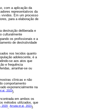
ão, com a aplicação da
cadores representativos da
os vividos. Em um processo
ores, para a elaboração de
a destruição deliberada e
ão culturalmente
pando os profissionais e a
amento de destrutividade
sados nos tecidos quanto
opulação adolescente, é a
ludindo-se aos atos que
ção e frequência
feridas, arranhar-se ou
mostras clínicas e não
 do comportamento
evado exponencialmente na
t al., 2023
).
encontrada em ambos os
nos métodos utilizados, que
, 2020
Arruda et al., 2021
;
).