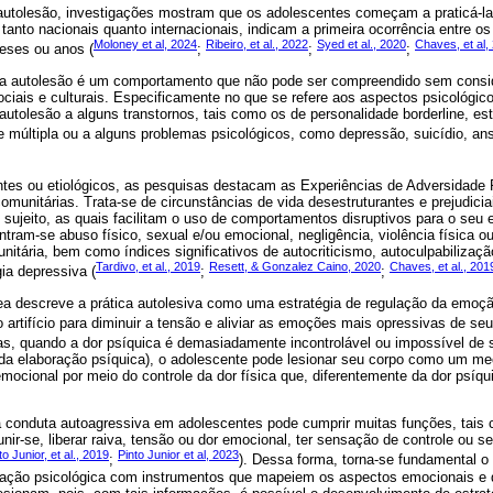
 autolesão, investigações mostram que os adolescentes começam a praticá-la
 tanto nacionais quanto internacionais, indicam a primeira ocorrência entre o
Moloney et al, 2024
Ribeiro, et al., 2022
Syed et al., 2020
Chaves, et al,
meses ou anos (
;
;
;
ue a autolesão é um comportamento que não pode ser compreendido sem cons
sociais e culturais. Especificamente no que se refere aos aspectos psicológic
utolesão a alguns transtornos, tais como os de personalidade borderline, es
e múltipla ou a alguns problemas psicológicos, como depressão, suicídio, ans
tes ou etiológicos, as pesquisas destacam as Experiências de Adversidade
omunitárias. Trata-se de circunstâncias de vida desestruturantes e prejudici
o sujeito, as quais facilitam o uso de comportamentos disruptivos para o seu
tram-se abuso físico, sexual e/ou emocional, negligência, violência física o
nitária, bem como índices significativos de autocriticismo, autoculpabilizaç
Tardivo, et al., 2019
Resett, & Gonzalez Caino, 2020
Chaves, et al., 201
ia depressiva (
;
;
 área descreve a prática autolesiva como uma estratégia de regulação da emoçã
 artifício para diminuir a tensão e aliviar as emoções mais opressivas de se
ras, quando a dor psíquica é demasiadamente incontrolável ou impossível de
a elaboração psíquica), o adolescente pode lesionar seu corpo como um me
mocional por meio do controle da dor física que, diferentemente da dor psíqui
 conduta autoagressiva em adolescentes pode cumprir muitas funções, tais co
ir-se, liberar raiva, tensão ou dor emocional, ter sensação de controle ou s
to Junior, et al., 2019
Pinto Junior et al, 2023
;
). Dessa forma, torna-se fundamental o
iação psicológica com instrumentos que mapeiem os aspectos emocionais e 