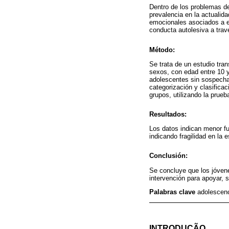
Dentro de los problemas de
prevalencia en la actualid
emocionales asociados a es
conducta autolesiva a trav
Método:
Se trata de un estudio tra
sexos, con edad entre 10 
adolescentes sin sospecha 
categorización y clasificac
grupos, utilizando la prueb
Resultados:
Los datos indican menor fu
indicando fragilidad en la 
Conclusión:
Se concluye que los jóven
intervención para apoyar, so
Palabras clave
adolescenc
INTRODUÇÃO