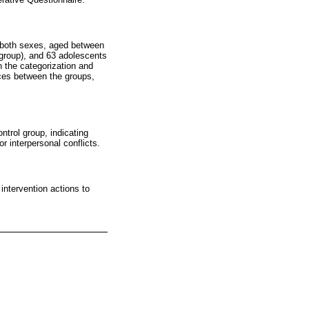
f both sexes, aged between
 group), and 63 adolescents
n the categorization and
nces between the groups,
trol group, indicating
or interpersonal conflicts.
intervention actions to