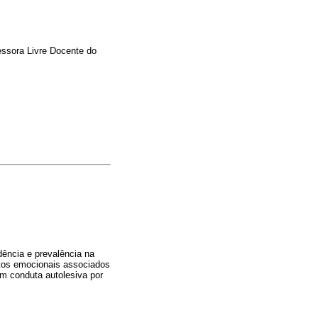
essora Livre Docente do
dência e prevalência na
tos emocionais associados
om conduta autolesiva por