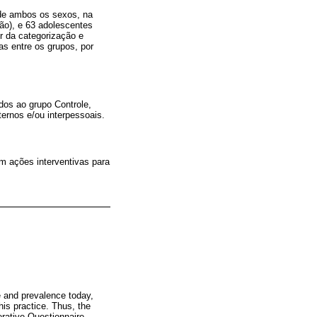
 de ambos os sexos, na
são), e 63 adolescentes
r da categorização e
as entre os grupos, por
os ao grupo Controle,
ternos e/ou interpessoais.
m ações interventivas para
e and prevalence today,
his practice. Thus, the
rative Questionnaire.