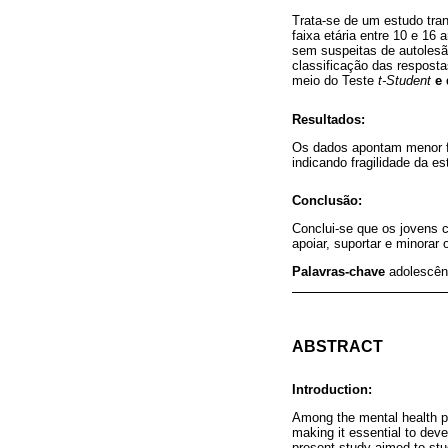
Trata-se de um estudo tra
faixa etária entre 10 e 16
sem suspeitas de autolesão
classificação das resposta
meio do Teste
t-Student
e
Resultados:
Os dados apontam menor f
indicando fragilidade da e
Conclusão:
Conclui-se que os jovens 
apoiar, suportar e minorar 
Palavras-chave
adolescên
ABSTRACT
Introduction:
Among the mental health pr
making it essential to dev
present study aimed to stu