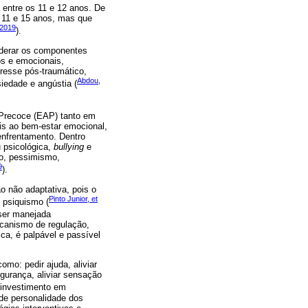
 entre os 11 e 12 anos. De
s 11 e 15 anos, mas que
 2019
).
iderar os componentes
os e emocionais,
tresse pós-traumático,
Abdou,
iedade e angústia (
 Precoce (EAP) tanto em
ais ao bem-estar emocional,
 enfrentamento. Dentro
u psicológica,
bullying
e
ão, pessimismo,
9
).
o não adaptativa, pois o
Pinto Junior, et
u psiquismo (
 ser manejada
canismo de regulação,
ca, é palpável e passível
mo: pedir ajuda, aliviar
egurança, aliviar sensação
 investimento em
de personalidade dos