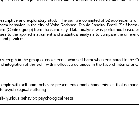
 descriptive and exploratory study. The sample consisted of 52 adolescents o
harm behavior, in the city of Volta Redonda, Rio de Janeiro, Brazil (Self-harm
harm (Control group) from the same city. Data analysis was performed based o
nses to the applied instrument and statistical analysis to compare the differe
t and p-values.
o strength in the group of adolescents who self-harm when compared to the Con
 and integration of the Self, with ineffective defenses in the face of internal and/
 people with self-harm behavior present emotional characteristics that demand 
te psychological suffering.
lf-injurious behavior; psychological tests