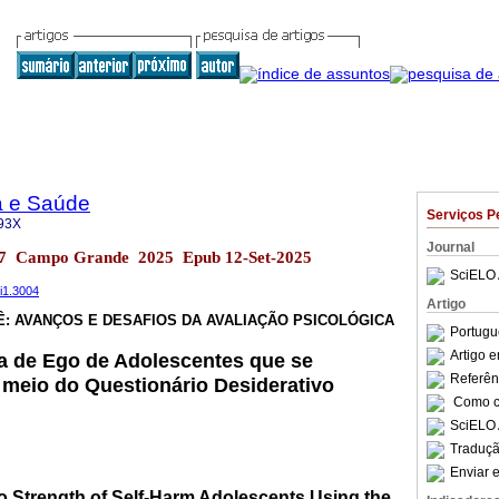
a e Saúde
Serviços P
93X
Journal
l.17 Campo Grande 2025 Epub 12-Set-2025
SciELO 
1i1.3004
Artigo
Ê: AVANÇOS E DESAFIOS DA AVALIAÇÃO PSICOLÓGICA
Portugu
Artigo 
a de Ego de Adolescentes que se
Referên
meio do Questionário Desiderativo
Como ci
SciELO 
Traduçã
Enviar e
o Strength of Self-Harm Adolescents Using the