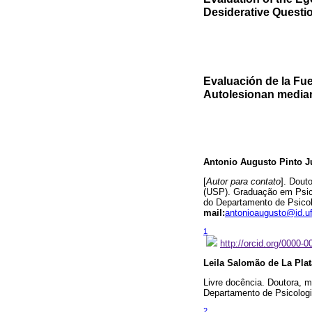
Desiderative Questi
Evaluación de la Fu
Autolesionan median
Antonio Augusto Pinto J
[
Autor para contato
]. Dout
(USP). Graduação em Psico
do Departamento de Psicol
mail:
antonioaugusto@id.uf
1
http://orcid.org/0000-
Leila Salomão de La Plat
Livre docência. Doutora, 
Departamento de Psicologia
2