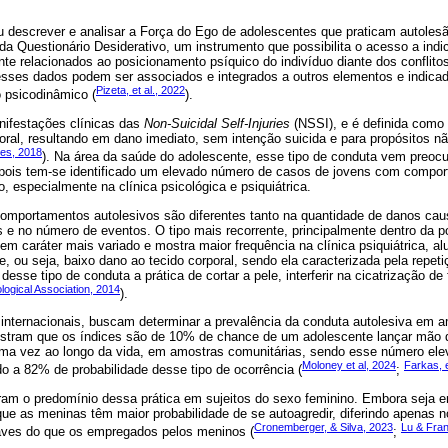
u descrever e analisar a Força do Ego de adolescentes que praticam autoles
da Questionário Desiderativo, um instrumento que possibilita o acesso a indi
nte relacionados ao posicionamento psíquico do indivíduo diante dos conflit
 esses dados podem ser associados e integrados a outros elementos e indicad
Pizeta, et al., 2022
 psicodinâmico (
).
nifestações clínicas das
Non-Suicidal Self-Injuries
(NSSI), e é definida como 
rporal, resultando em dano imediato, sem intenção suicida e para propósitos n
es, 2018
). Na área da saúde do adolescente, esse tipo de conduta vem preocu
ois tem-se identificado um elevado número de casos de jovens com comport
, especialmente na clínica psicológica e psiquiátrica.
omportamentos autolesivos são diferentes tanto na quantidade de danos cau
 e no número de eventos. O tipo mais recorrente, principalmente dentro da p
 tem caráter mais variado e mostra maior frequência na clínica psiquiátrica, a
e, ou seja, baixo dano ao tecido corporal, sendo ela caracterizada pela repeti
sse tipo de conduta a prática de cortar a pele, interferir na cicatrização de 
ogical Association, 2014
).
 internacionais, buscam determinar a prevalência da conduta autolesiva em a
mostram que os índices são de 10% de chance de um adolescente lançar mão
uma vez ao longo da vida, em amostras comunitárias, sendo esse número el
Moloney et al, 2024
Farkas, e
o a 82% de probabilidade desse tipo de ocorrência (
;
m o predomínio dessa prática em sujeitos do sexo feminino. Embora seja 
 que as meninas têm maior probabilidade de se autoagredir, diferindo apenas 
Cronemberger, & Silva, 2023
Lu & Fran
ves do que os empregados pelos meninos (
;