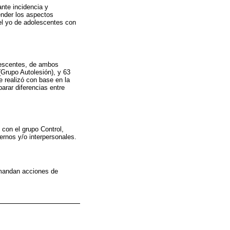
nte incidencia y
ender los aspectos
del yo de adolescentes con
olescentes, de ambos
Grupo Autolesión), y 63
e realizó con base en la
arar diferencias entre
con el grupo Control,
ternos y/o interpersonales.
emandan acciones de