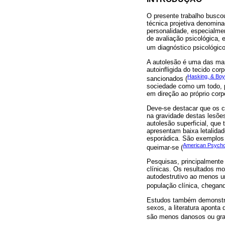
O presente trabalho busco
técnica projetiva denomina
personalidade, especialme
de avaliação psicológica,
um diagnóstico psicológico
A autolesão é uma das ma
autoinfligida do tecido co
Hasking, & Boy
sancionados (
sociedade como um todo, p
em direção ao próprio corpo
Deve-se destacar que os c
na gravidade destas lesões
autolesão superficial, que
apresentam baixa letalidad
esporádica. São exemplos de
American Psychol
queimar-se (
Pesquisas, principalmente
clínicas. Os resultados 
autodestrutivo ao menos 
população clínica, chegand
Estudos também demonstra
sexos, a literatura aponta
são menos danosos ou gra