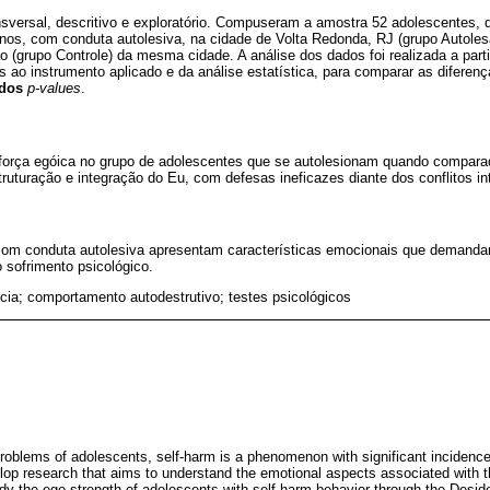
nsversal, descritivo e exploratório. Compuseram a amostra 52 adolescentes,
 anos, com conduta autolesiva, na cidade de Volta Redonda, RJ (grupo Autole
 (grupo Controle) da mesma cidade. A análise dos dados foi realizada a parti
s ao instrumento aplicado e da análise estatística, para comparar as diferenç
 dos
p-values
.
orça egóica no grupo de adolescentes que se autolesionam quando comparad
struturação e integração do Eu, com defesas ineficazes diante dos conflitos in
com conduta autolesiva apresentam características emocionais que demanda
o sofrimento psicológico.
cia; comportamento autodestrutivo; testes psicológicos
oblems of adolescents, self-harm is a phenomenon with significant incidenc
elop research that aims to understand the emotional aspects associated with t
dy the ego strength of adolescents with self-harm behavior through the Deside