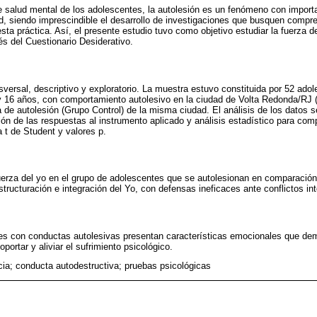
 salud mental de los adolescentes, la autolesión es un fenómeno con importa
ad, siendo imprescindible el desarrollo de investigaciones que busquen compr
ta práctica. Así, el presente estudio tuvo como objetivo estudiar la fuerza 
és del Cuestionario Desiderativo.
nsversal, descriptivo y exploratorio. La muestra estuvo constituida por 52 ad
y 16 años, con comportamiento autolesivo en la ciudad de Volta Redonda/RJ (
de autolesión (Grupo Control) de la misma ciudad. El análisis de los datos s
ión de las respuestas al instrumento aplicado y análisis estadístico para comp
a t de Student y valores p.
erza del yo en el grupo de adolescentes que se autolesionan en comparación 
estructuración e integración del Yo, con defensas ineficaces ante conflictos in
es con conductas autolesivas presentan características emocionales que d
portar y aliviar el sufrimiento psicológico.
ia; conducta autodestructiva; pruebas psicológicas