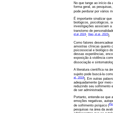
No que tange ao início da
forma geral, as pesquisas,
pode perdurar por vários 
É importante sinalizar q
biológicos, psicológicos, 
investigações associam a a
transtorno de personalidad
el al, 2024
Xiao, et al., 2023
;
).
Como fatores desencadean
amostras clínicas quanto c
psicossocial e biológico d
dessas experiências, encon
exposição à violência comu
dissociação e sintomatolog
A literatura científica na
sujeito pode buscá-la como
al., 2019
). Em outras palav
adequadamente (por meio d
reduzindo seu sofrimento e
de ser administrada.
Portanto, entende-se que a
emoções negativas, autopun
Pin
de sofrimento psíquico (
pesquisas na área da aval