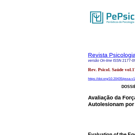
Revista Psicologi
versão On-line
ISSN
2177-0
Rev. Psicol. Saúde vo
https://doi.org/10.20435/pssa.v
DOSSI
Avaliação da Forç
Autolesionam por 
Evaluation of the Eg