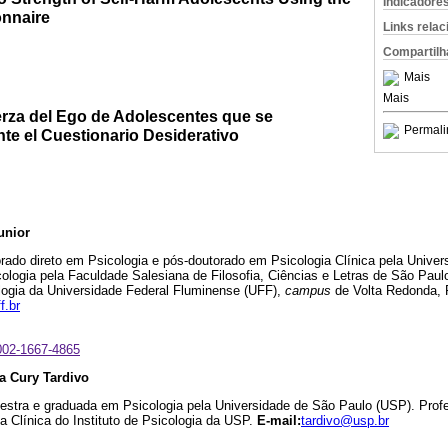
Indicadore
onnaire
Links rela
Compartilh
Mais
Mais
erza del Ego de Adolescentes que se
Permali
te el Cuestionario Desiderativo
unior
orado direto em Psicologia e pós-doutorado em Psicologia Clínica pela Unive
logia pela Faculdade Salesiana de Filosofia, Ciências e Letras de São Paul
ogia da Universidade Federal Fluminense (UFF),
campus
de Volta Redonda, 
f.br
0002-1667-4865
a Cury Tardivo
mestra e graduada em Psicologia pela Universidade de São Paulo (USP). Profe
 Clínica do Instituto de Psicologia da USP.
E-mail:
tardivo@usp.br