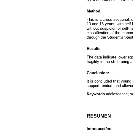
Method:
This is a cross-sectional,
10 and 16 years, with self-
without suspicion of self-
classification of the respo
through the Student's t-tes
Results:
The data indicate lower eg
fragility in the structuring
Conclusion:
It is concluded that young
support, endure and allevia
Keywords
adolescence; se
RESUMEN
Introducción: