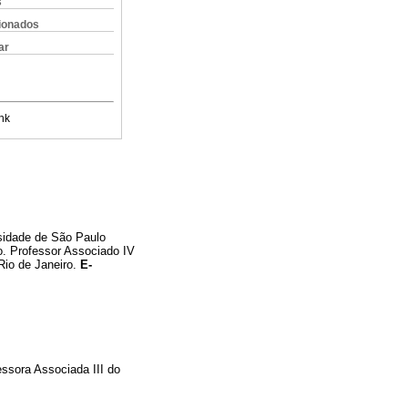
s
cionados
ar
nk
rsidade de São Paulo
o. Professor Associado IV
Rio de Janeiro.
E-
ssora Associada III do