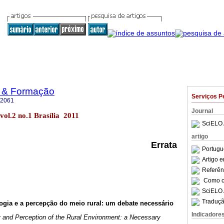
o & Formação
Serviços P
-2061
Journal
vol.2 no.1 Brasília 2011
SciELO 
artigo
Errata
Portugu
Artigo 
Referên
Como ci
SciELO 
Traduçã
ogia e a percepção do meio rural: um debate necessário
Indicadore
y and Perception of the Rural Environment: a Necessary