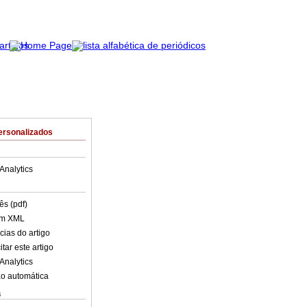
ersonalizados
Analytics
ês (pdf)
em XML
cias do artigo
tar este artigo
Analytics
o automática
s