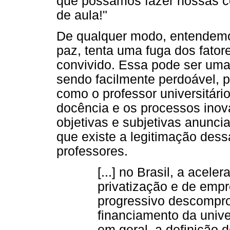
que possamos fazer nossas c
de aula!"
De qualquer modo, entendemos
paz, tenta uma fuga dos fato
convivido. Essa pode ser um
sendo facilmente perdoável, p
como o professor universitári
docência e os processos ino
objetivas e subjetivas anunci
que existe a legitimação dess
professores.
[...] no Brasil, a acel
privatização e de emp
progressivo descompro
financiamento da unive
em geral, a definição d