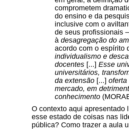
comprometem dramatic
do ensino e da pesqui
inclusive com o avilta
de seus profissionais 
à
desagregação do am
acordo com o espírito
individualismo e desc
docentes
[...]
Esse univ
universitários, transf
da extensão
[...]
oferta
mercado, em detrimen
conhecimento
(MORAES,
O contexto aqui apresentado 
esse estado de coisas nas li
pública? Como trazer a aula un