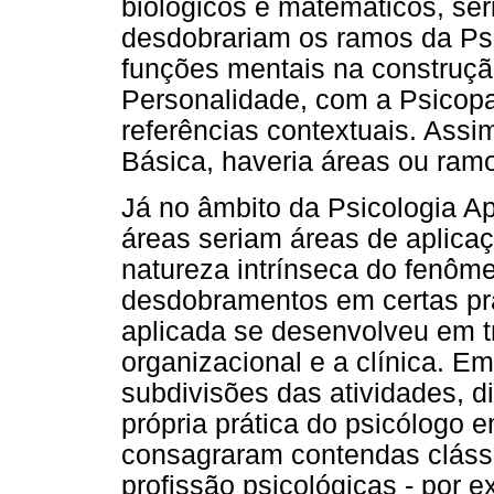
biológicos e matemáticos, se
desdobrariam os ramos da Ps
funções mentais na construçã
Personalidade, com a Psicopa
referências contextuais. Assim
Básica, haveria áreas ou ramo
Já no âmbito da Psicologia A
áreas seriam áreas de aplicaç
natureza intrínseca do fenôm
desdobramentos em certas prá
aplicada se desenvolveu em tr
organizacional e a clínica. 
subdivisões das atividades, d
própria prática do psicólogo 
consagraram contendas clássic
profissão psicológicas - por e