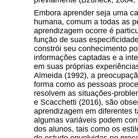
Embora aprender seja uma car
humana, comum a todas as pe
aprendizagem ocorre é particu
função de suas especificidade
constrói seu conhecimento por
informações captadas e a int
em suas próprias experiência
Almeida (1992), a preocupaçã
forma como as pessoas proc
resolvem as situações-proble
e Scacchetti (2016), são obs
aprendizagem em diferentes t
algumas variáveis podem cont
dos alunos, tais como os est
de estudo envolvidas no proc