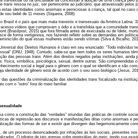
transexual ou na dificuldade da concessão à adoção de uma criança pelo ju
de trans ressoa no juiz, ser pertencente ao judiciário, que atravessado pelos
á estas identidades como anormais e perniciosas à criança, tal qual no caso
a de seu bebê de 11 meses (Siqueira, 2008).
o Brasil é o país que mais mata travestis e transexuais da América Latina: 
il acesso vídeos que comprovam o ódio e a transfobia que a comunidade trans 
nt (Brasilpost, 2015) que fora filmada antes de executada ou de Idete, mort
e de forma vertiginosa, nos fazendo refletir sobre as demandas em política
eminicídio do qual essas mulheres estão sendo vítimas (Silva & Bicalho, 201
Universal dos Direitos Humanos é claro em seu enunciado: “Todo indivíduo tem
essoal” (ONU, 1948). Contudo, sabe-se que nem todos os seres humanos têm 
ção das pessoas trans. Além dos direitos negados pelas instituições, ainda 
os: física, simbólica, psicológica, sexual, dentre outras. São compreendidas
ecimento social e legal para o gênero com o qual se identificam e são con
ja identidade de gênero está de acordo com o seu sexo biológico (Jesus, 201
tar das questões da criminalização das identidades trans focalizado na institu
to com o “outro” fora do meio familiar.
sexualidade
sa como a construção das “verdades” oriundas das práticas de controle social
 práticas de repressão aos discursos e manifestações ditas como anormais e p
nalização das formas de ser e existir que divergem das hegemonicamente cons
is, de um processo desencadeado por infrações às leis sociais, presentes no
nalizados. O infrator de tais normas sofre represálias do meio, tendo sua exis