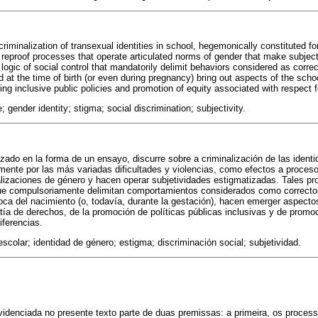
iminalization of transexual identities in school, hegemonically constituted for a
f reproof processes that operate articulated norms of gender that make subject
ogic of social control that mandatorily delimit behaviors considered as correc
 at the time of birth (or even during pregnancy) bring out aspects of the sch
ing inclusive public policies and promotion of equity associated with respect f
; gender identity; stigma; social discrimination; subjectivity.
izado en la forma de un ensayo, discurre sobre a criminalización de las identi
ente por las más variadas dificultades y violencias, como efectos a proces
lizaciones de género y hacen operar subjetividades estigmatizadas. Tales p
 que compulsoriamente delimitan comportamientos considerados como correcto
oca del nacimiento (o, todavía, durante la gestación), hacen emerger aspectos
ía de derechos, de la promoción de políticas públicas inclusivas y de promo
iferencias.
 escolar; identidad de género; estigma; discriminación social; subjetividad.
videnciada no presente texto parte de duas premissas: a primeira, os proces