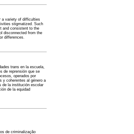
 variety of difficulties
ivities stigmatized. Such
t and consistent to the
ool disconnected from the
or differences.
dades trans en la escuela,
os de reprensión que se
rocesos, operados por
s y coherentes al género a
 de la institución escolar
ción de la equidad
sos de criminalização