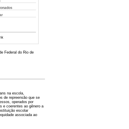
s
cionados
ar
nk
e Federal do Rio de
rans na escola,
os de repreensão que se
cessos, operados por
s e coerentes ao gênero a
stituição escolar
 equidade associada ao