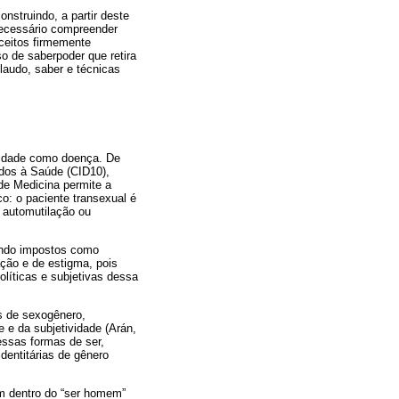
nstruindo, a partir deste
necessário compreender
nceitos firmemente
 de saber­poder que retira
audo, saber e técnicas
alidade como doença. De
ados à Saúde (CID10),
de Medicina permite a
co: o paciente transexual é
à automutilação ou
endo impostos como
ção e de estigma, pois
olíticas e subjetivas dessa
 de sexo­gênero,
 e da subjetividade (Arán,
essas formas de ser,
dentitárias de gênero
m dentro do “ser homem”