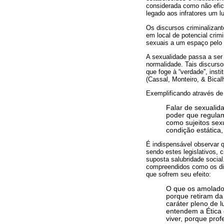
considerada como não efici
legado aos infratores um lu
Os discursos criminalizant
em local de potencial crim
sexuais a um espaço pelo qu
A sexualidade passa a ser
normalidade. Tais discurso
que foge à “verdade”, inst
(Cassal, Monteiro, & Bical
Exemplificando através de 
Falar de sexualid
poder que regulam
como sujeitos sex
condição estática
É indispensável observar q
sendo estes legislativos, 
suposta salubridade socia
compreendidos como os dis
que sofrem seu efeito:
O que os amolado
porque retiram da 
caráter pleno de l
entendem a Ética
viver, porque pro