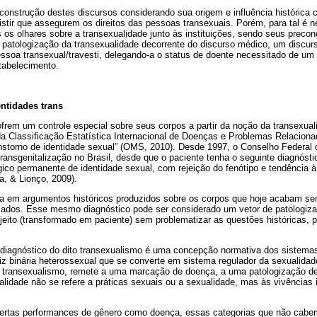
construção destes discursos considerando sua origem e influência histórica co
istir que assegurem os direitos das pessoas transexuais. Porém, para tal é 
os olhares sobre a transexualidade junto às instituições, sendo seus preco
 patologização da transexualidade decorrente do discurso médico, um discurso
essoa transexual/travesti, delegando­-a o
status
de doente necessitado de um l
tabelecimento.
entidades trans
frem um controle especial sobre seus corpos a partir da noção da transexu
a Classificação Estatística Internacional de Doenças e Problemas Relacion
anstorno de identidade sexual” (OMS, 2010). Desde 1997, o Conselho Federal 
 transgenitalização no Brasil, desde que o paciente tenha o seguinte diagnósti
gico permanente de identidade sexual, com rejeição do fenótipo e tendência 
a, & Lionço, 2009).
da em argumentos históricos produzidos sobre os corpos que hoje acabam s
zados. Esse mesmo diagnóstico pode ser considerado um vetor de patologiza
ujeito (transformado em paciente) sem problematizar as questões históricas, p
.
 diagnóstico do dito
transexualismo
é uma concepção normativa dos sistemas
 binária heterossexual que se converte em sistema regulador da sexualidade
em transexualismo, remete a uma marcação de doença, a uma patologização d
lidade não se refere a práticas sexuais ou a sexualidade, mas às vivências i
certas performances de gênero como doença, essas categorias que não cabe