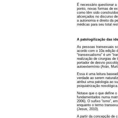
É necessário questionar a 
ponto, novas formas de ex
como têm sido construídos 
alicerçados no discurso de
a autonomia e direito da p
médicas para seu total res
A patologilização das id
As pessoas transexuais so
acordo com o 10a edição d
“transexualismo” é um “tr
realização de cirurgias de
portador de desvio psicoló
autoextermínio (Arán, Murt
Essa é uma leitura basea
verdade ao serem naturali
atribui uma patologia ao s
psiquiatrização nosológica
Nota­se que o que define o
fundamentados numa matriz
2006). O sufixo “­ismo”, 
enquanto o termo transexua
(Jesus, 2010).
A partir da concepção de 