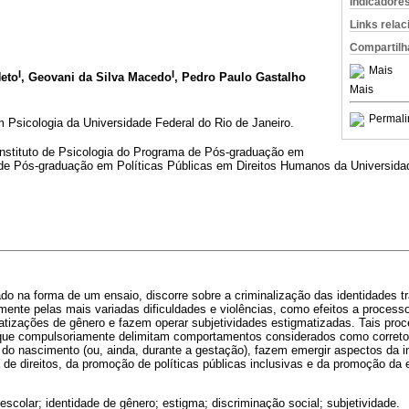
Indicadore
Links rela
Compartilh
Mais
I
I
Neto
, Geovani da Silva Macedo
, Pedro Paulo Gastalho
Mais
Permali
 Psicologia da Universidade Federal do Rio de Janeiro.
Instituto de Psicologia do Programa de Pós-graduação em
de Pós-graduação em Políticas Públicas em Direitos Humanos da Universidad
ado na forma de um ensaio, discorre sobre a criminalização das identidades t
ente pelas mais variadas dificuldades e violências, como efeitos a process
atizações de gênero e fazem operar subjetividades estigmatizadas. Tais pro
l que compulsoriamente delimitam comportamentos considerados como correto
 do nascimento (ou, ainda, durante a gestação), fazem emergir aspectos da in
 de direitos, da promoção de políticas públicas inclusivas e da promoção da
escolar; identidade de gênero; estigma; discriminação social; subjetividade.