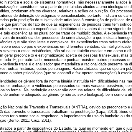
o histórica e social de sistemas normativos, não necessariamente aliados à t
rmatizações constituem-se a partir de postulados aliados a uma ideologia de d
didos, produzem efeitos diversos, relativos a ações de punição. Os processo
critérios de definição de estigmas e periculosidade; portanto, indicam os cam
rados pela produção da subjetividade articulada à construção de políticas d
é que partimos do fato de que as experiências de pessoas trans têm sofrido
acterizarem enquanto experiências identitárias desviantes à norma vigente de
 tais experiências no plural por se tratar de multiplicidades. A
experiência tr
veis de incidência dos processos de criminalização, o que indica a homoge
ivências que são singulares e complexos. As experiências trans sofrem efeit
 sobre seus corpos e experiências em diferentes sentidos: da inteligibilidad
s severos a estas existências, não só na instituição escolar e em como o ol
 em gerar preconceito e estigmatização acerca de pessoas transexuais, mas
m todo. E, por outro lado, necessita-se pontuar: existem outros processos de
 experiência trans é o analisador que materializa a racionalidade presente na 
los, outras histórias, outros personagens. Racionalidades que se operam pe
nvoca o saber psicológico (que se constrói e faz operar intervenções) à escola
tidades de gênero fora da norma binária instituída têm dificuldades nas ma
endo os embaraços e violências perpassados os mais variados possíveis, com
balho formal. Na instituição escolar são comuns relatos de dificuldade de ut
so de uniforme adequado ao gênero (e não ao sexo biológico), bem como a uti
ão Nacional de Travestis e Transexuais (ANTRA), devido ao preconceito e à
das travestis e transexuais trabalham na prostituição (Lapa, 2013). Seus d
omo ter o nome social respeitado, o impedimento do uso do banheiro ou do 
ação (Bento, 2011; Cruz, 2011).
etirados a partir de dispositivos do Estado, tal qual no momento em que o ju