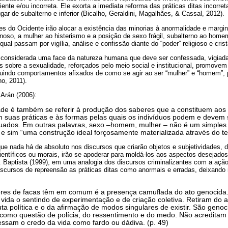
ente e/ou incorreta. Ele exorta a imediata reforma das práticas ditas incorre
gar de subalterno e inferior (Bicalho, Geraldini, Magalhães, & Cassal, 2012).
es do Ocidente irão alocar a existência das minorias à anormalidade e margi
inoso, a mulher ao histerismo e a posição de sexo frágil, subalterno ao home
al passam por vigília, análise e confissão diante do “poder” religioso e crist
 considerada uma face da natureza humana que deve ser confessada, vigiada
s sobre a sexualidade, reforçados pelo meio social e institucional, promove
ituindo comportamentos afixados de como se agir ao ser “mulher” e “homem”, 
ho, 2011).
Arán (2006):
ade é também se referir à produção dos saberes que a constituem aos
 suas práticas e às formas pelas quais os indivíduos podem e devem
uados. Em outras palavras, sexo –homem, mulher – não é um simples
, e sim “uma construção ideal forçosamente materializada através do te
ue nada há de absoluto nos discursos que criarão objetos e subjetividades, 
científicos ou morais, irão se apoderar para moldá-los aos aspectos desejad
l. Baptista (1999), em uma analogia dos discursos criminalizantes com a açã
cursos de repreensão as práticas ditas como anormais e erradas, deixando
res de facas têm em comum é a presença camuflada do ato genocida.
vida o sentindo de experimentação e de criação coletiva. Retiram do a
uta política e o da afirmação de modos singulares de existir. São geno
 como questão de polícia, do ressentimento e do medo. Não acredita
fessam o credo da vida como fardo ou dádiva. (p. 49)