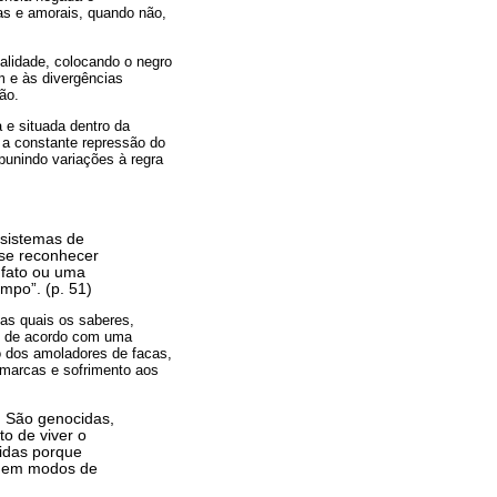
tas e amorais, quando não,
nalidade, colocando o negro
m e às divergências
ão.
 e situada dentro da
m a constante repressão do
punindo variações à regra
 sistemas de
 se reconhecer
 fato ou uma
mpo”. (p. 51)
das quais os saberes,
os de acordo com uma
o dos amoladores de facas,
 marcas e sofrimento aos
 São genocidas,
to de viver o
cidas porque
m em modos de