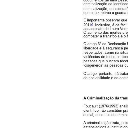
documentos de uma pessoa 
criminalização da identida
criminalização, considerar
que o juiz retirou a guard
É importante observar que 
2
2011
. Inclusive, é de fác
assassinato de Laura Vermo
O aumento das mortes cresc
combater a transfobia e o f
O artigo 3° da Declaração 
liberdade e à segurança p
respeitados, como na situa
violências de todos os tip
pessoas que buscam reconh
‘cisgêneros’ as pessoas cu
O artigo, portanto, irá tra
de sociabilidade e de conta
A Criminalização da tran
Foucault (1976/1993) anali
científico irão constituir
social, constituindo crimi
A criminalização trata, po
estabelecidos e institucio