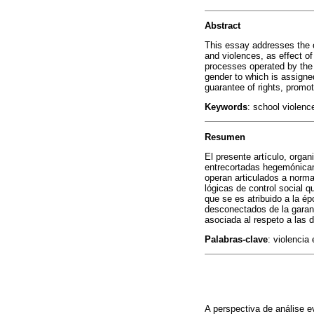
Abstract
This essay addresses the cr
and violences, as effect o
processes operated by the l
gender to which is assigned
guarantee of rights, promot
Keywords
:
school violence
Resumen
El presente artículo, organ
entrecortadas hegemónicam
operan articulados a norma
lógicas de control social
que se es atribuido a la ép
desconectados de la garant
asociada al respeto a las d
Palabras-clave
: violencia
A perspectiva de análise e