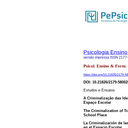
Psicologia Ensin
versão impressa
ISSN
2177
Psicol. Ensino & Form.
https://doi.org/10.21826/2179
DOI: 10.21826/2179-5800
Estudos e Ensaios
A Criminalização das Ide
Espaço Escolar
The Criminalization of Tr
School Place
La Criminalización de la
en el Espacio Escolar