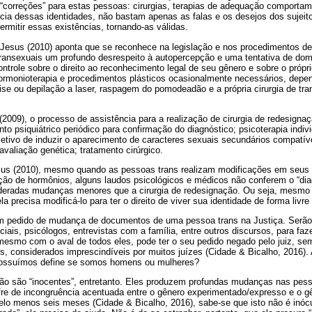
se “correções” para estas pessoas: cirurgias, terapias de adequação comport
ência dessas identidades, não bastam apenas as falas e os desejos dos sujeit
rmitir essas existências, tornando-as válidas.
 Jesus (2010) aponta que se reconhece na legislação e nos procedimentos d
transexuais um profundo desrespeito à auto­percepção e uma tentativa de dom
ontrole sobre o direito ao reconhecimento legal de seu gênero e sobre o própr
ormonioterapia e procedimentos plásticos ocasionalmente necessários, depen
ise ou depilação a laser, raspagem do pomo­de­adão e a própria cirurgia de tra
(2009), o processo de assistência para a realização de cirurgia de redesignaç
 psiquiátrico periódico para confirmação do diagnóstico; psicoterapia indivi
etivo de induzir o aparecimento de caracteres sexuais secundários compatív
avaliação genética; tratamento cirúrgico.
us (2010), mesmo quando as pessoas trans realizam modificações em seus 
ação de hormônios, alguns laudos psicológicos e médicos não conferem o “dia
eradas mudanças menores que a cirurgia de redesignação. Ou seja, mesmo 
la precisa modificá-lo para ter o direito de viver sua identidade de forma livr
 pedido de mudança de documentos de uma pessoa trans na Justiça. Serão
ciais, psicólogos, entrevistas com a família, entre outros discursos, para faz
 mesmo com o aval de todos eles, pode ter o seu pedido negado pelo juiz, se
, considerados imprescindíveis por muitos juízes (Cidade & Bicalho, 2016). A
 possuímos define se somos homens ou mulheres?
ão são “inocentes”, entretanto. Eles produzem profundas mudanças nas pes
re de incongruência acentuada entre o gênero experimentado/expresso e o 
lo menos seis meses (Cidade & Bicalho, 2016), sabe­-se que isto não é inóc