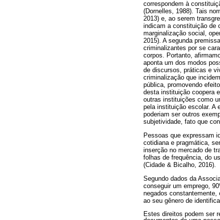
correspondem à constituiçã
(Dornelles, 1988). Tais no
2013) e, ao serem transgre
indicam a constituição de 
marginalização social, ope
2015). A segunda premissa 
criminalizantes
por se car
corpos. Portanto, afirmamos
aponta um dos modos possí
de discursos, práticas e v
criminalização que incidem
pública, promovendo efeito
desta instituição coopera
outras instituições como u
pela instituição escolar. A
poderiam ser outros exemp
subjetividade, fato que co
Pessoas que expressam iden
cotidiana e pragmática, s
inserção no mercado de tra
folhas de frequência, do u
(Cidade & Bicalho, 2016).
Segundo dados da Associaç
conseguir um emprego, 90% 
negados constantemente, c
ao seu gênero de identific
Estes direitos podem ser r