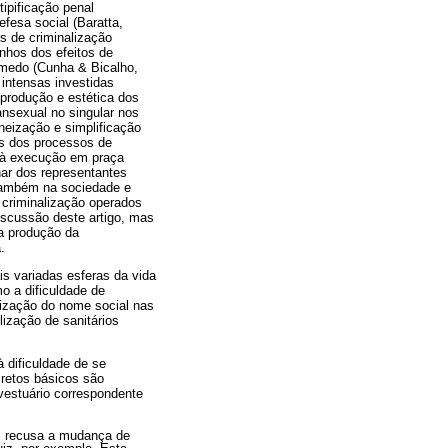
ipificação penal
efesa social (Baratta,
s de criminalização
inhos dos efeitos de
e medo (Cunha & Bicalho,
 intensas investidas
 produção e estética dos
ansexual
no singular nos
neização e simplificação
os dos processos de
e à execução em praça
har dos representantes
 também na sociedade e
 criminalização operados
discussão deste artigo, mas
la produção da
.
is variadas esferas da vida
o a dificuldade de
ilização do nome social nas
lização de sanitários
 dificuldade de se
iretos básicos são
vestuário correspondente
iz recusa a mudança de