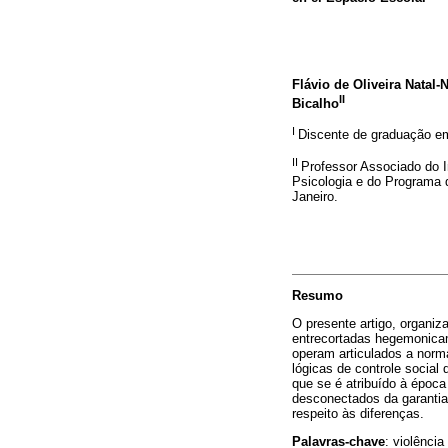
Flávio de Oliveira Natal-
II
Bicalho
I
Discente de graduação em
II
Professor Associado do 
Psicologia e do Programa 
Janeiro.
Resumo
O presente artigo, organiz
entrecortadas hegemonicam
operam articulados a norm
lógicas de controle socia
que se é atribuído à época
desconectados da garantia
respeito às diferenças.
Palavras-chave
:
violência 