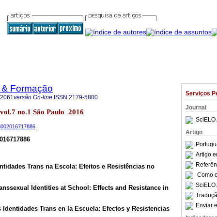
o & Formação
Serviços P
-2061
versão On-line
ISSN
2179-5800
Journal
 vol.7 no.1 São Paulo 2016
SciELO 
-58002016717886
Artigo
2016717886
Portugu
Artigo 
Referên
ntidades Trans na Escola: Efeitos e Resistências no
Como ci
SciELO 
anssexual Identities at School: Effects and Resistance in
Traduçã
Enviar e
s Identidades Trans en la Escuela: Efectos y Resistencias