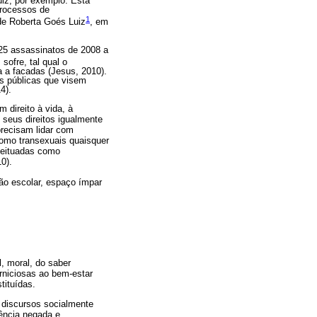
iz, por exemplo. Esta
 processos de
1
 de Roberta Goés Lui
z
, em
325 assassinatos de 2008 a
sofre, tal qual o
a a facadas (Jesus, 2010).
s públicas que visem
4).
 direito à vida, à
seus direitos igualmente
precisam lidar com
 como transexuais quaisquer
ceituadas como
0).
ição escolar, espaço ímpar
, moral, do saber
erniciosas ao bem-estar
tituídas.
s discursos socialmente
tência negada e