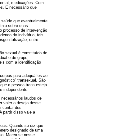
amental, medicações. Com
os. É necessário que
e saúde que eventualmente
ínio sobre suas
io processo de intervenção
dendo do indivíduo, tais
nsgenitalização, entre
ão sexual é constituído de
dual e de grupo;
eis com a identificação
corpos para adequá-los ao
gnóstico” transexual. São
que a pessoa trans esteja
e e independente.
 necessários laudos de
er valer o desejo desse
m contar dos
 partir disso vale a
soas. Quando se diz que
gênero designado de uma
uo. Marca­-se nesse