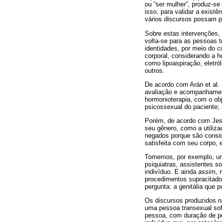
ou “ser mulher”, produz­-
isso, para validar a exist
vários discursos possam pe
Sobre estas intervenções,
volta-se para as pessoas 
identidades, por meio do c
corporal, considerando a h
como lipoaspiração, eletról
outros.
De acordo com Arán et al. 
avaliação e acompanhamento
hormonioterapia, com o obj
psicossexual do paciente; 
Porém, de acordo com Jes
seu gênero, como a utiliz
negados porque são consid
satisfeita com seu corpo, e
Tomemos, por exemplo, um
psiquiatras, assistentes so
indivíduo. E ainda assim,
procedimentos supracitados
pergunta: a genitália que
Os discursos produzidos n
uma pessoa transexual sof
pessoa, com duração de pe