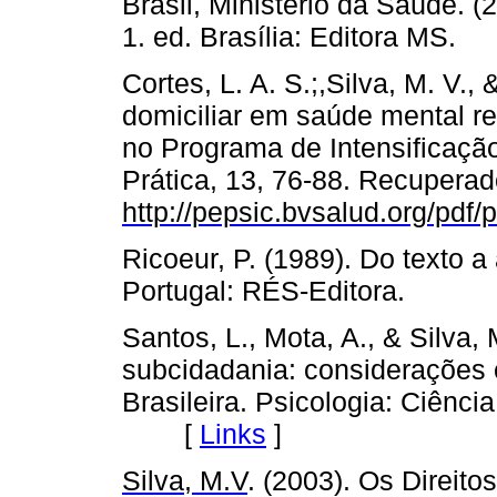
Brasil, Ministério da Saúde. 
1. ed. Brasília: Editora M
Cortes, L. A. S.;,Silva, M. V.,
domiciliar em saúde mental re
no Programa de Intensificação
Prática,
13
, 76-88. Recuperad
http://pepsic.bvsalud.org/pdf
Ricoeur, P. (1989). Do texto a
Portugal: RÉS-Editora.
Santos, L., Mota, A., & Silva,
subcidadania: considerações 
Brasileira. Psicologia: Ciênci
[
Links
]
Silva, M.V
. (2003). Os Direit