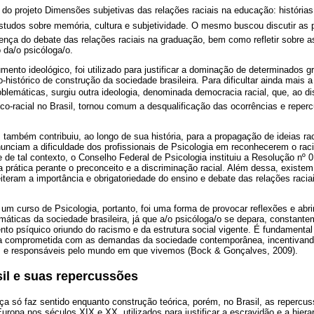
e do projeto Dimensões subjetivas das relações raciais na educação: história
estudos sobre memória, cultura e subjetividade. O mesmo buscou discutir as
sença do debate das relações raciais na graduação, bem como refletir sobre 
 da/o psicóloga/o.
mento ideológico, foi utilizado para justificar a dominação de determinados g
histórico de construção da sociedade brasileira. Para dificultar ainda mais 
blemáticas, surgiu outra ideologia, denominada democracia racial, que, ao d
ico-racial no Brasil, tornou comum a desqualificação das ocorrências e repe
 também contribuiu, ao longo de sua história, para a propagação de ideias rac
unciam a dificuldade dos profissionais de Psicologia em reconhecerem o r
e de tal contexto, o Conselho Federal de Psicologia instituiu a Resolução nº 0
 prática perante o preconceito e a discriminação racial. Além dessa, existem o
eram a importância e obrigatoriedade do ensino e debate das relações racia
um curso de Psicologia, portanto, foi uma forma de provocar reflexões e abri
máticas da sociedade brasileira, já que a/o psicóloga/o se depara, constante
ento psíquico oriundo do racismo e da estrutura social vigente. É fundamental
 comprometida com as demandas da sociedade contemporânea, incentivando
 e responsáveis pelo mundo em que vivemos (Bock & Gonçalves, 2009).
il e suas repercussões
ça só faz sentido enquanto construção teórica, porém, no Brasil, as repercu
uropa nos séculos XIX e XX, utilizados para justificar a escravidão e a hierar