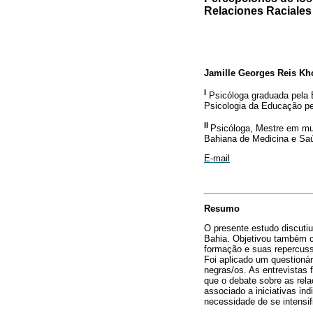
Relaciones Raciales
Jamille Georges Reis Kh
I
Psicóloga graduada pela 
Psicologia da Educação p
II
Psicóloga, Mestre em mu
Bahiana de Medicina e Saú
E-mail
Resumo
O presente estudo discutiu
Bahia. Objetivou também c
formação e suas repercuss
Foi aplicado um questionár
negras/os. As entrevistas
que o debate sobre as rel
associado a iniciativas in
necessidade de se intensif