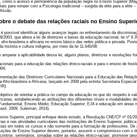
s, como o acesso e permanência da população negra no Ensino Superior (Ma
s para romper com a Psicologia tradicional – surgida da elite para a elite –
fissão.
sobre o debate das relações raciais no Ensino Superi
 possível identificar alguns avanços legais no enfrentamento da discriminaç
39/2003, que altera a lei de diretrizes e bases da educação nacional, lei nº 9.3
a afro-brasileira e africana no ensino básico das redes pública e privada. Post
a história e cultura indígena, por meio da lei 11.645/08.
e amparar a aplicabilidade dessa lei, alguns planos, diretrizes e resoluções f
nacionais para a educação das relações étnico-raciais e para o ensino de históri
004;
ementação das Diretrizes Curriculares Nacionais para a Educação das Relaçõe
ra Afro-brasileira e Africana, lançado em 2009 pela extinta Secretaria Especi
IR).
etivo de orientar a prática no campo da educação no que diz respeito à valo
 africanas, estabelecendo as atribuições dos diferentes níveis e modalidades d
o Fundamental; Ensino Médio; Educação Superior; EJA e educação em áreas
rasil, 2009; Suleiman, 2014).
sino Superior, principal enfoque deste estudo, a Resolução CNE/CP nº 01/200
nas e nas atividades curriculares das instituições de Ensino Superior, públic
aciais em todos os cursos e não somente para a formação de professores. De
ituições de Ensino Superior devem, portanto, assumir o compromisso com o 
ontros, seminários, jornadas sobre as relações étnico-raciais; promover pe