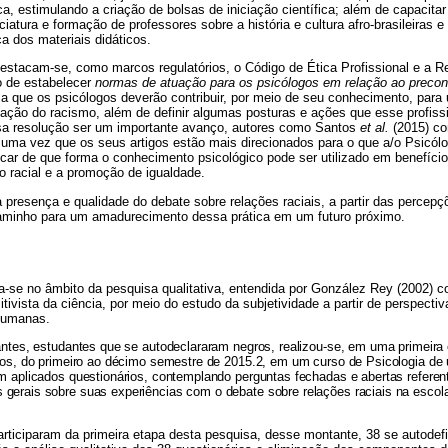
a, estimulando a criação de bolsas de iniciação científica; além de capacit
ciatura e formação de professores sobre a história e cultura afro-brasileiras 
ica dos materiais didáticos.
destacam-se, como marcos regulatórios, o Código de Ética Profissional e a 
to de estabelecer
normas de atuação para os psicólogos em relação ao precon
rma que os psicólogos deverão contribuir, por meio de seu conhecimento, para
nação do racismo, além de definir algumas posturas e ações que esse profissi
sa resolução ser um importante avanço, autores como Santos
et al.
(2015) c
 uma vez que os seus artigos estão mais direcionados para o que a/o Psicólo
icar de que forma o conhecimento psicológico pode ser utilizado em benefíc
o racial e a promoção de igualdade.
 presença e qualidade do debate sobre relações raciais, a partir das percep
aminho para um amadurecimento dessa prática em um futuro próximo.
a-se no âmbito da pesquisa qualitativa, entendida por González Rey (2002)
tivista da ciência, por meio do estudo da subjetividade a partir de perspectiv
 humanas.
pantes, estudantes que se autodeclararam negros, realizou-se, em uma primeira 
ados, do primeiro ao décimo semestre de 2015.2, em um curso de Psicologia de 
am aplicados questionários, contemplando perguntas fechadas e abertas referen
gerais sobre suas experiências com o debate sobre relações raciais na esco
participaram da primeira etapa desta pesquisa, desse montante, 38 se autode