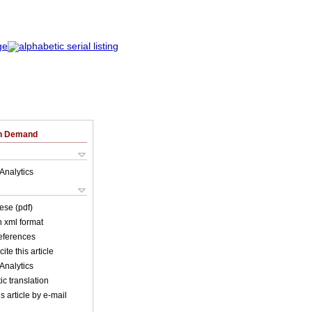
on Demand
Analytics
ese (pdf)
in xml format
references
ite this article
Analytics
c translation
s article by e-mail