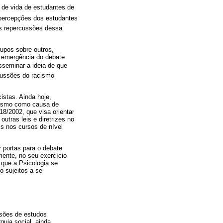
s de vida de estudantes de
 percepções dos estudantes
as repercussões dessa
rupos sobre outros,
a emergência do debate
isseminar a ideia de que
rcussões do racismo
istas. Ainda hoje,
acismo como causa de
18/2002, que visa orientar
utras leis e diretrizes no
is nos cursos de nível
r portas para o debate
mente, no seu exercício
 que a Psicologia se
 sujeitos a se
ssões de estudos
quia social, ainda