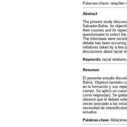
Palavras-chave:
relações 
Abstract
The present study discusse
Salvador-Bahia. Its object
their courses and its repe
questionnaire to select the
The interviews were recorde
debate has been occurring 
initiatives taken by a few 
discussions about racial re
Keywords:
racial relation
Resumen
El presente estudio discut
Bahía. Objetivó también co
en la formación y sus repe
campo. Se aplicó un cuesti
como negros(as). Se grabar
observó que el debate sobr
veces asociado a las inici
necesidad de intensificars
estudios.
Palabras-clave:
Relaciones