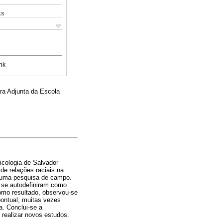
ks
nk
ra Adjunta da Escola
icologia de Salvador-
e relações raciais na
e uma pesquisa de campo.
e se autodefiniram como
omo resultado, observou-se
pontual, muitas vezes
a. Conclui-se a
 realizar novos estudos.