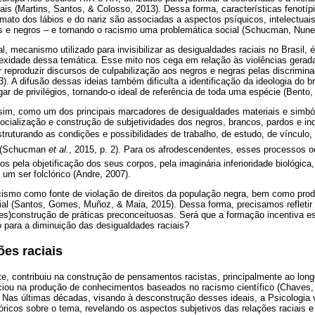
is (Martins, Santos, & Colosso, 2013). Dessa forma, características fenotíp
ormato dos lábios e do nariz são associadas a aspectos psíquicos, intelectuai
os e negros – e tornando o racismo uma problemática social (Schucman, Nune
l, mecanismo utilizado para invisibilizar as desigualdades raciais no Brasil, 
xidade dessa temática. Esse mito nos cega em relação às violências gerad
 reproduzir discursos de culpabilização aos negros e negras pelas discrimin
. A difusão dessas ideias também dificulta a identificação da ideologia do
ar de privilégios, tornando-o ideal de referência de toda uma espécie (Bento,
ssim, como um dos principais marcadores de desigualdades materiais e simbó
socialização e construção de subjetividades dos negros, brancos, pardos e i
struturando as condições e possibilidades de trabalho, de estudo, de vínculo,
r (Schucman
et al.
, 2015, p. 2). Para os afrodescendentes, esses processos 
s pela objetificação dos seus corpos, pela imaginária inferioridade biológica, 
um ser folclórico (Andre, 2007).
acismo como fonte de violação de direitos da população negra, bem como prod
ial (Santos, Gomes, Muñoz, & Maia, 2015). Dessa forma, precisamos refletir 
es)construção de práticas preconceituosas. Será que a formação incentiva es
para a diminuição das desigualdades raciais?
ões raciais
te, contribuiu na construção de pensamentos racistas, principalmente ao long
ciou na produção de conhecimentos baseados no racismo científico (Chaves,
. Nas últimas décadas, visando à desconstrução desses ideais, a Psicologia
eóricos sobre o tema, revelando os aspectos subjetivos das relações raciais e