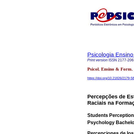
Psicologia Ensin
Print version
ISSN
2177-206
Psicol. Ensino & Form.
https://doi.org/10.21826/2179
Percepções de Es
Raciais na Forma
Students Perception
Psychology Bachelo
Percepciones de los