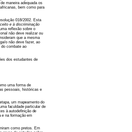
ar de maneira adequada os
e africanas, bem como para
Resolução 018/2002. Esta
ceito e à discriminação
 uma reflexão sobre o
onal não deve realizar ou
onsideram que a mesma
ga/o não deve fazer, ao
io do combate ao
ções dos estudantes de
 como uma forma de
as pessoais, históricas e
etapa,
um mapeamento do
uma faculdade particular de
tes à autodefinição de
la e na formação em
finiram como pretos. Em