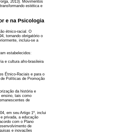
yorga, 2013). Movimentos
 transformando estética e
or e na Psicologia
ão étnico-racial. O
94, tornando obrigatório o
eriormente, incluiu-se a
oram estabelecidos:
a e cultura afro-brasileira
s Étnico-Raciais e para o
al de Políticas de Promoção
rização da história e
e ensino, tais como
 remanescentes de
4, em seu Artigo 1º, inclui
a e privada, a educação
 acordo com o Plano
desenvolvimento de
squisas e inovações