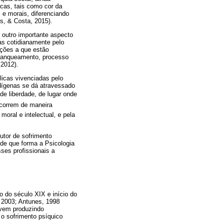
icas, tais como cor da
s e morais, diferenciando
s, & Costa, 2015).
é outro importante aspecto
as cotidianamente pelo
ações a que estão
 branqueamento, processo
 2012).
licas vivenciadas pelo
ndígenas se dá atravessado
 de liberdade, de lugar onde
ocorrem de maneira
moral e intelectual, e pela
utor de sofrimento
de que forma a Psicologia
ses profissionais a
o do século XIX e início do
 2003; Antunes, 1998
 vem produzindo
 o sofrimento psíquico