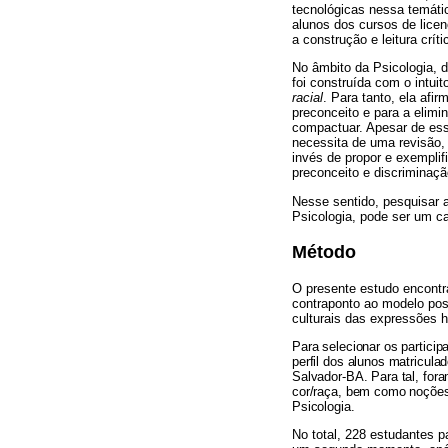
tecnológicas nessa temátic
alunos dos cursos de licen
a construção e leitura crít
No âmbito da Psicologia, 
foi construída com o intui
racial
. Para tanto, ela afi
preconceito e para a elimi
compactuar. Apesar de es
necessita de uma revisão,
invés de propor e exemplif
preconceito e discriminaçã
Nesse sentido, pesquisar a
Psicologia, pode ser um c
Método
O presente estudo encontr
contraponto ao modelo posi
culturais das expressões
Para selecionar os partici
perfil dos alunos matricul
Salvador-BA. Para tal, for
cor/raça, bem como noções 
Psicologia.
No total, 228 estudantes 