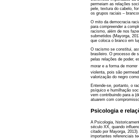
permeiam as relações socia
pele, textura do cabelo, f
os grupos raciais – branc
O mito da democracia racia
para compreender a comple
racismo, além de nos fazer
submetidos (Mayorga, 2013)
que coloca o branco em lug
O racismo se constitui, a
brasileiro. O processo de 
pelas relações de poder, e
morar e a forma de morre
violenta, pois são permeado
valorização do negro como 
Entende-se, portanto, o r
psíquico e humilhação soc
vem contribuindo para a (d
atuarem com compromisso 
Psicologia e relaç
A Psicologia, historicamen
século XX, quando influen
citado por Mayorga, 2013)
importantes referenciais t