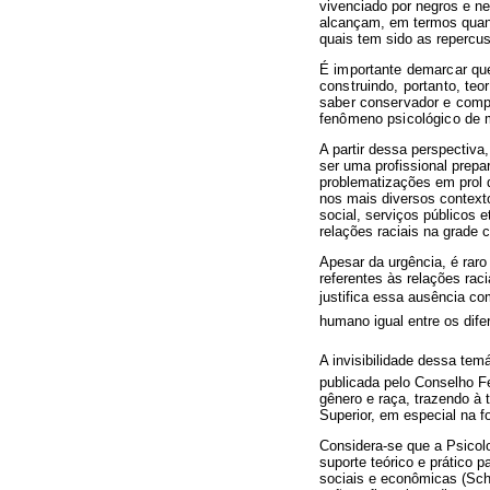
vivenciado por negros e 
alcançam, em termos quant
quais tem sido as repercu
É importante demarcar que
construindo, portanto, te
saber conservador e com
fenômeno psicológico de m
A partir dessa perspectiv
ser uma profissional prepa
problematizações em prol 
nos mais diversos contexto
social, serviços públicos 
relações raciais na grade 
Apesar da urgência, é raro
referentes às relações ra
justifica essa ausência co
humano igual entre os dife
A invisibilidade dessa tem
publicada pelo Conselho Fe
gênero e raça, trazendo à
Superior, em especial na 
Considera-se que a Psicolo
suporte teórico e prático 
sociais e econômicas (S