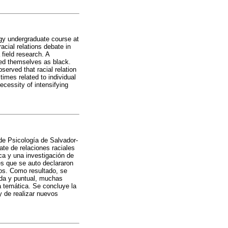
ogy undergraduate course at
cial relations debate in
field research. A
fied themselves as black.
served that racial relation
imes related to individual
ecessity of intensifying
 de Psicología de Salvador-
te de relaciones raciales
ca y una investigación de
es que se auto declararon
dos. Como resultado, se
ida y puntual, muchas
a temática. Se concluye la
y de realizar nuevos