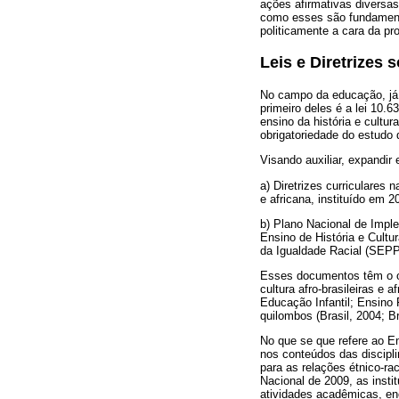
ações afirmativas diversa
como esses são fundamentai
politicamente a cara da pro
Leis e Diretrizes 
No campo da educação, já é
primeiro deles é a lei 10.6
ensino da história e cultur
obrigatoriedade do estudo d
Visando auxiliar, expandir 
a) Diretrizes curriculares 
e africana, instituído em 2
b) Plano Nacional de Impl
Ensino de História e Cultu
da Igualdade Racial (SEPP
Esses documentos têm o obj
cultura afro-brasileiras e
Educação Infantil; Ensin
quilombos (Brasil, 2004; B
No que se que refere ao En
nos conteúdos das discipli
para as relações étnico-r
Nacional de 2009, as inst
atividades acadêmicas, enc