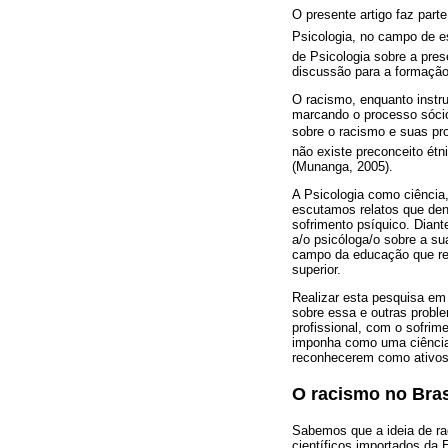
O presente artigo faz part
Psicologia, no campo de 
de Psicologia sobre a pre
discussão para a formação
O racismo, enquanto instru
marcando o processo sócio-
sobre o racismo e suas pro
não existe preconceito étn
(Munanga, 2005).
A Psicologia como ciência,
escutamos relatos que den
sofrimento psíquico. Diant
a/o psicóloga/o sobre a sua
campo da educação que reit
superior.
Realizar esta pesquisa em 
sobre essa e outras proble
profissional, com o sofrim
imponha como uma ciência
reconhecerem como ativos
O racismo no Bras
Sabemos que a ideia de ra
científicos importados da E