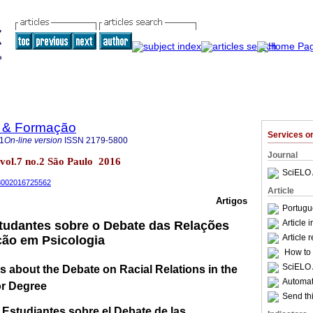
o & Formação
Services 
1
On-line version
ISSN
2179-5800
Journal
 vol.7 no.2 São Paulo 2016
SciELO 
-58002016725562
Article
Artigos
Portugu
Article 
tudantes sobre o Debate das Relações
Article 
ção em Psicologia
How to c
SciELO 
s about the Debate on Racial Relations in the
Automati
r Degree
Send thi
 Estudiantes sobre el Debate de las