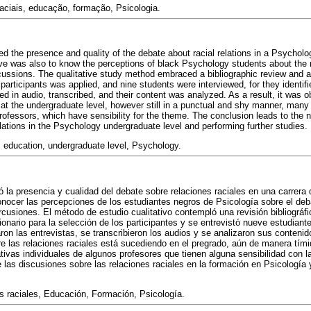
raciais, educação, formação, Psicologia.
d the presence and quality of the debate about racial relations in a Psychol
ive was also to know the perceptions of black Psychology students about the ra
rcussions. The qualitative study method embraced a bibliographic review and a 
 participants was applied, and nine students were interviewed, for they identi
d in audio, transcribed, and their content was analyzed. As a result, it was ob
at the undergraduate level, however still in a punctual and shy manner, many t
professors, which have sensibility for the theme. The conclusion leads to the n
lations in the Psychology undergraduate level and performing further studies.
s, education, undergraduate level, Psychology.
ió la presencia y cualidad del debate sobre relaciones raciales en una carrera
nocer las percepciones de los estudiantes negros de Psicología sobre el deba
rcusiones. El método de estudio cualitativo contempló una revisión bibliográfi
onario para la selección de los participantes y se entrevistó nueve estudiant
on las entrevistas, se transcribieron los audios y se analizaron sus conteni
e las relaciones raciales está sucediendo en el pregrado, aún de manera tím
ativas individuales de algunos profesores que tienen alguna sensibilidad con l
e las discusiones sobre las relaciones raciales en la formación en Psicología 
 raciales, Educación, Formación, Psicología.