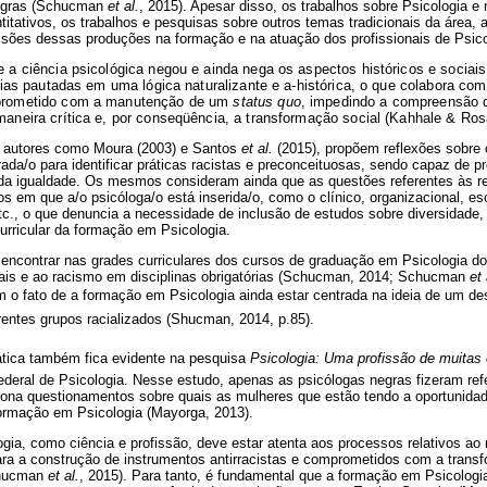
negras (Schucman
et al.
, 2015). Apesar disso, os trabalhos sobre Psicologia e 
itativos, os trabalhos e pesquisas sobre outros temas tradicionais da área,
ssões dessas produções na formação e na atuação dos profissionais de Psico
 a ciência psicológica negou e ainda nega os aspectos históricos e socia
orias pautadas em uma lógica naturalizante e a-histórica, o que colabora c
prometido com a manutenção de um
status quo
, impedindo a compreensão d
aneira crítica e, por conseqüência, a transformação social (Kahhale & Ros
a, autores como Moura (2003) e Santos
et al.
(2015), propõem reflexões sobre
rada/o para identificar práticas racistas e preconceituosas, sendo capaz de p
da igualdade. Os mesmos consideram ainda que as questões referentes às r
s em que a/o psicóloga/o está inserida/o, como o clínico, organizacional, es
etc., o que denuncia a necessidade de inclusão de estudos sobre diversidade,
curricular da formação em Psicologia.
 encontrar nas grades curriculares dos cursos de graduação em Psicologia do
ciais e ao racismo em disciplinas obrigatórias (Schucman, 2014; Schucman
et 
m o fato de a formação em Psicologia ainda estar centrada na ideia de um d
rentes grupos racializados (Shucman, 2014, p.85).
ática também fica evidente na pesquisa 
Psicologia: Uma profissão de muitas 
deral de Psicologia. Nesse estudo, apenas as psicólogas negras fizeram refe
 tona questionamentos sobre quais as mulheres que estão tendo a oportunida
formação em Psicologia (Mayorga, 2013).
gia, como ciência e profissão, deve estar atenta aos processos relativos ao
para a construção de instrumentos antirracistas e comprometidos com a trans
chucman
et al.
, 2015). Para tanto, é fundamental que a formação em Psicologi