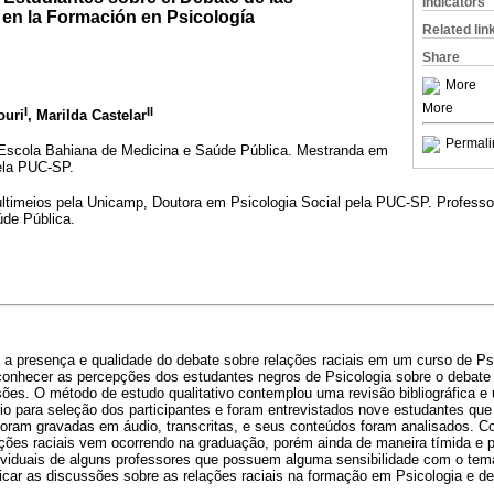
Indicators
 en la Formación en Psicología
Related lin
Share
More
More
I
II
ouri
, Marilda Castelar
Permali
Escola Bahiana de Medicina e Saúde Pública. Mestranda em
ela PUC-SP.
ltimeios pela Unicamp, Doutora em Psicologia Social pela PUC-SP. Professo
de Pública.
 a presença e qualidade do debate sobre relações raciais em um curso de Ps
onhecer as percepções dos estudantes negros de Psicologia sobre o debate d
ões. O método de estudo qualitativo contemplou uma revisão bibliográfica 
io para seleção dos participantes e foram entrevistados nove estudantes qu
 foram gravadas em áudio, transcritas, e seus conteúdos foram analisados. C
ações raciais vem ocorrendo na graduação, porém ainda de maneira tímida e 
dividuais de alguns professores que possuem alguma sensibilidade com o tem
icar as discussões sobre as relações raciais na formação em Psicologia e de