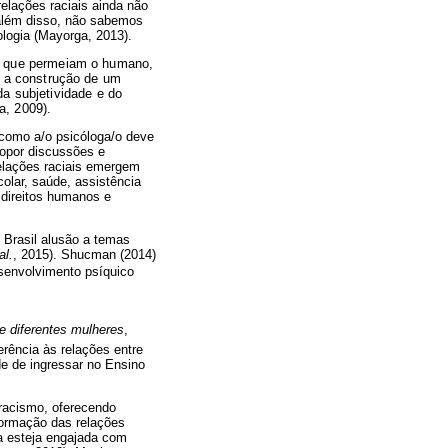
relações raciais ainda não
 além disso, não sabemos
logia (Mayorga, 2013).
is que permeiam o humano,
om a construção de um
a subjetividade e do
a, 2009).
 como a/o psicóloga/o deve
ropor discussões e
elações raciais emergem
colar, saúde, assistência
 direitos humanos e
 Brasil alusão a temas
al.
, 2015). Shucman (2014)
esenvolvimento psíquico
e diferentes mulheres
,
rência às relações entre
de de ingressar no Ensino
 racismo, oferecendo
formação das relações
a esteja engajada com