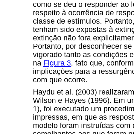
como se deu o responder ao l
respeito à ocorrência de resp
classe de estímulos. Portanto
tenham sido expostas à extin
extinção não fora explicitame
Portanto, por desconhecer se
vigorado tanto as condições
na
Figura 3
, fato que, confor
implicações para a ressurgênc
com que ocorre.
Haydu et al. (2003) realizara
Wilson e Hayes (1996). Em u
1), foi executado um procedi
impressas, em que as respost
modelo foram instruídas com o
semelhantes aos que foram pr