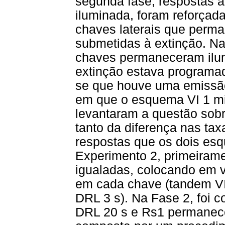
segunda fase, respostas à
iluminada, foram reforçad
chaves laterais que perm
submetidas à extinção. Na 
chaves permaneceram ilu
extinção estava programad
se que houve uma emissão
em que o esquema VI 1 mi
levantaram a questão sobre
tanto da diferença nas tax
respostas que os dois es
Experimento 2, primeirame
igualadas, colocando em 
em cada chave (tandem VI
DRL 3 s). Na Fase 2, foi
DRL 20 s e Rs1 permanecer