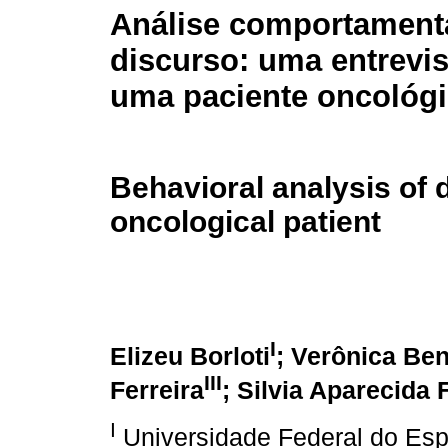
Análise comportament
discurso: uma entrevi
uma paciente oncológ
Behavioral analysis of 
oncological patient
I
Elizeu Borloti
; Verônica Be
III
Ferreira
; Silvia Aparecida 
I
Universidade Federal do Espí