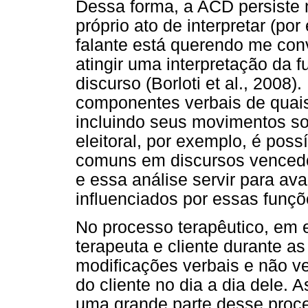
Dessa forma, a ACD persiste 
próprio ato de interpretar (po
falante está querendo me co
atingir uma interpretação da 
discurso (Borloti et al., 2008)
componentes verbais de quaisq
incluindo seus movimentos so
eleitoral, por exemplo, é poss
comuns em discursos vencedore
e essa análise servir para ava
influenciados por essas funçõ
No processo terapêutico, em e
terapeuta e cliente durante a
modificações verbais e não ve
do cliente no dia a dia dele. 
uma grande parte desse proce