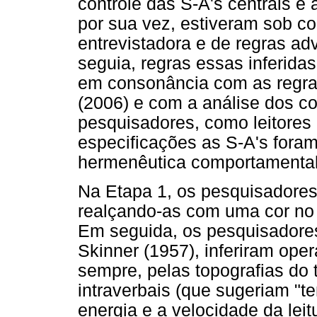
controle das S-A's centrais e 
por sua vez, estiveram sob co
entrevistadora e de regras adv
seguia, regras essas inferida
em consonância com as regras
(2006) e com a análise dos co
pesquisadores, como leitores
especificações as S-A's fora
hermenêutica comportamental,
Na Etapa 1, os pesquisadores/
realçando-as com uma cor no
Em seguida, os pesquisadores
Skinner (1957), inferiram ope
sempre, pelas topografias do t
intraverbais (que sugeriam "t
energia e a velocidade da leit