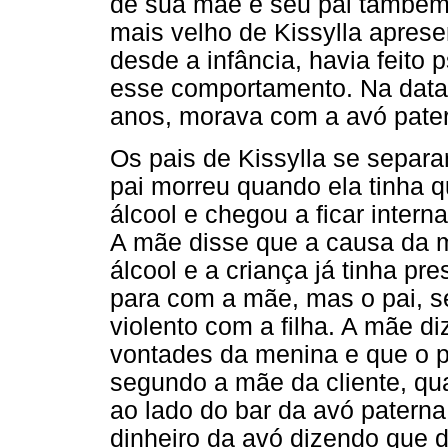
de sua mãe e seu pai também j
mais velho de Kissylla apres
desde a infância, havia feito
esse comportamento. Na data 
anos, morava com a avó pater
Os pais de Kissylla se separa
pai morreu quando ela tinha 
álcool e chegou a ficar intern
A mãe disse que a causa da 
álcool e a criança já tinha pr
para com a mãe, mas o pai, s
violento com a filha. A mãe di
vontades da menina e que o p
segundo a mãe da cliente, qua
ao lado do bar da avó patern
dinheiro da avó dizendo que d