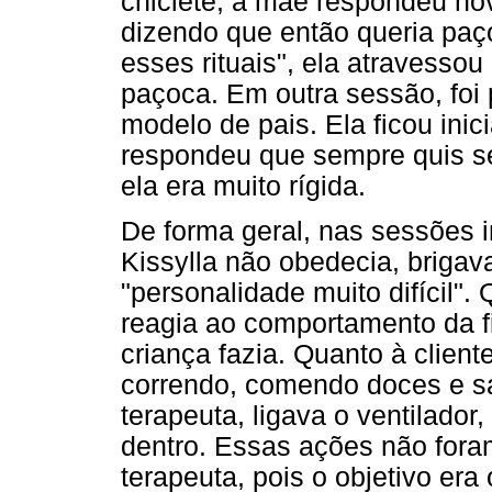
chiclete, a mãe respondeu nov
dizendo que então queria paço
esses rituais", ela atravessou 
paçoca. Em outra sessão, foi
modelo de pais. Ela ficou inic
respondeu que sempre quis ser
ela era muito rígida.
De forma geral, nas sessões 
Kissylla não obedecia, brigav
"personalidade muito difícil"
reagia ao comportamento da fi
criança fazia. Quanto à clien
correndo, comendo doces e sa
terapeuta, ligava o ventilador,
dentro. Essas ações não fora
terapeuta, pois o objetivo er