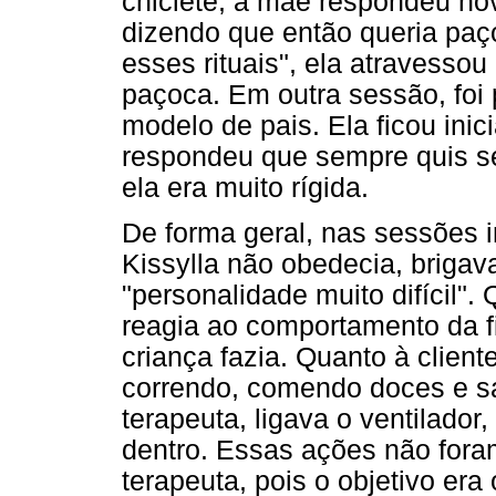
chiclete, a mãe respondeu nov
dizendo que então queria paço
esses rituais", ela atravessou 
paçoca. Em outra sessão, foi
modelo de pais. Ela ficou inic
respondeu que sempre quis ser
ela era muito rígida.
De forma geral, nas sessões 
Kissylla não obedecia, brigav
"personalidade muito difícil"
reagia ao comportamento da fi
criança fazia. Quanto à clien
correndo, comendo doces e sa
terapeuta, ligava o ventilador,
dentro. Essas ações não fora
terapeuta, pois o objetivo er