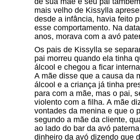
de sua mãe e seu pai também j
mais velho de Kissylla apres
desde a infância, havia feito
esse comportamento. Na data 
anos, morava com a avó pater
Os pais de Kissylla se separa
pai morreu quando ela tinha 
álcool e chegou a ficar intern
A mãe disse que a causa da 
álcool e a criança já tinha pr
para com a mãe, mas o pai, s
violento com a filha. A mãe di
vontades da menina e que o p
segundo a mãe da cliente, qua
ao lado do bar da avó patern
dinheiro da avó dizendo que d