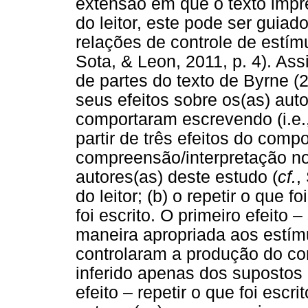
extensão em que o texto impr
do leitor, este pode ser guia
relações de controle de estím
Sota, & Leon, 2011, p. 4). As
de partes do texto de Byrne (
seus efeitos sobre os(as) aut
comportaram escrevendo (i.e.,
partir de três efeitos do comp
compreensão/interpretação nos
autores(as) deste estudo (
cf.
,
do leitor; (b) o repetir o que f
foi escrito. O primeiro efeito
maneira apropriada aos estí
controlaram a produção do com
inferido apenas dos supostos 
efeito – repetir o que foi escri