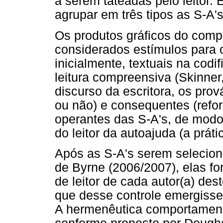
a serem tateadas pelo leitor. 
agrupar em três tipos as S-A's
Os produtos gráficos do comp
considerados estímulos para 
inicialmente, textuais na codif
leitura compreensiva (Skinner
discurso da escritora, os pro
ou não) e consequentes (refor
operantes das S-A's, de modo 
do leitor da autoajuda (a práti
Após as S-A's serem selecio
de Byrne (2006/2007), elas f
de leitor de cada autor(a) dest
que desse controle emergisse
A hermenêutica comportamenta