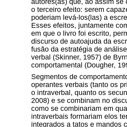
autores(as) que, ao assim se
o terceiro efeito: serem capa
poderiam levá-los(las) a esc
Esses efeitos, juntamente com
em que o livro foi escrito, per
discurso de autoajuda da escr
fusão da estratégia de análi
verbal (Skinner, 1957) de By
comportamental (Dougher, 19
Segmentos de comportamento
operantes verbais (tanto os pr
o intraverbal, quanto os secundá
2008) e se combinam no disc
como se combinariam em qual
intraverbais formariam elos t
integrados a tatos e mandos c