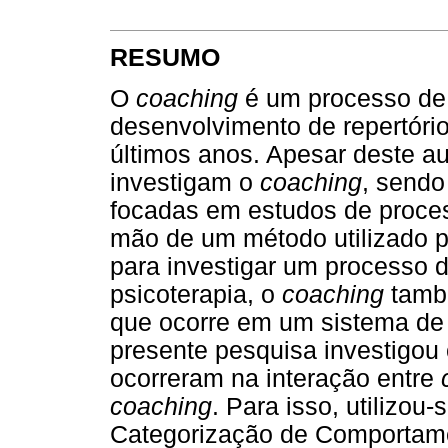
RESUMO
O
coach
ing
é um processo de 
desenvolvimento de repertór
últimos anos. Apesar deste a
investigam o
coach
ing
, sendo
focadas em estudos de proces
mão de um método utilizado pa
para investigar um processo 
psicoterapia, o
coach
ing
també
que ocorre em um sistema de p
presente pesquisa investigou
ocorreram na interação entre
coach
ing
. Para isso, utilizou
Categorização de Comportame