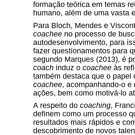
formação teórica em temas r
humano, além de uma vasta ex
Para Bloch, Mendes e Viscont
coach
ee
no processo de busc
autodesenvolvimento, para is
fazer questionamentos para qu
segundo Marques (2013), é p
coach
induz o
coach
ee
às ref
também destaca que o papel d
coach
ee
, acompanhando-o e 
ações, bem como motivá-lo at
A respeito do
coach
ing
, Franc
definem como um processo qu
resultados mais rápidos e com
descobrimento de novos talen