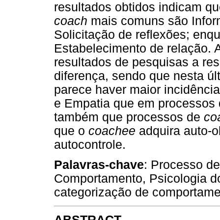
resultados obtidos indicam q
coach
mais comuns são Inform
Solicitação de reflexões; enq
Estabelecimento de relação.
resultados de pesquisas a res
diferença, sendo que nesta ú
parece haver maior incidênci
e Empatia que em processos
também que processos de
co
que o
coach
ee
adquira auto-o
autocontrole.
Palavras-chave
: Processo de
Comportamento, Psicologia d
categorização de comportame
ABSTRACT