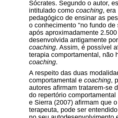
Sócrates. Segundo o autor, e
intitulado como
coach
ing
, era
pedagógico de ensinar as pess
o conhecimento "no fundo de 
após aproximadamente 2.500 
desenvolvida antigamente por
coach
ing
. Assim, é possível 
terapia comportamental, não 
coach
ing
.
A respeito das duas modalidad
comportamental e
coach
ing
, 
autores afirmam tratarem-se 
do repertório comportamental 
e Sierra (2007) afirmam que o
terapeuta, pode ser entendido
no seu autodesenvolvimento e