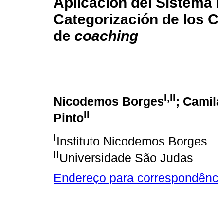
Aplicación del Sistema
Categorización de los
de
coach
ing
I,II
Nicodemos Borges
; Camil
II
Pinto
I
Instituto Nicodemos Borges
II
Universidade São Judas
Endereço para correspondênc