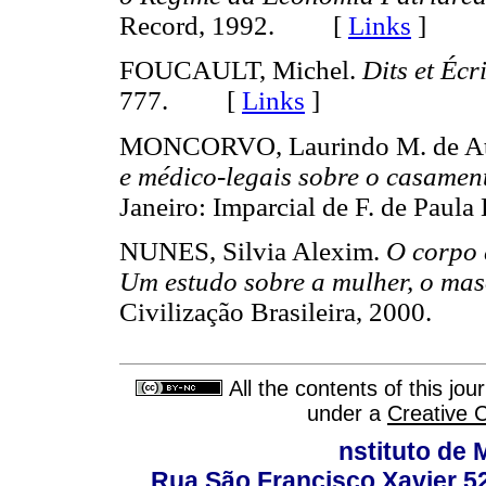
Record, 1992. [
Links
]
FOUCAULT, Michel.
Dits et Écri
777. [
Links
]
MONCORVO, Laurindo M. de At
e médico-legais sobre o casament
Janeiro: Imparcial de F. de Pau
NUNES, Silvia Alexim.
O corpo 
Um estudo sobre a mulher, o mas
Civilização Brasileira, 2000.
All the contents of this jo
under a
Creative 
nstituto de 
Rua São Francisco Xavier 524