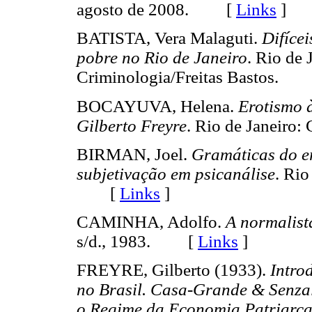
agosto de 2008. [
Links
]
BATISTA, Vera Malaguti.
Difícei
pobre no Rio de Janeiro
. Rio de 
Criminologia/Freitas Bastos.
BOCAYUVA, Helena.
Erotismo à
Gilberto Freyre
. Rio de Janeir
BIRMAN, Joel.
Gramáticas do er
subjetivação em psicanálise
. Rio
[
Links
]
CAMINHA, Adolfo.
A normalist
s/d., 1983. [
Links
]
FREYRE, Gilberto (1933).
Intro
no Brasil. Casa-Grande & Senza
o Regime da Economia Patriarca