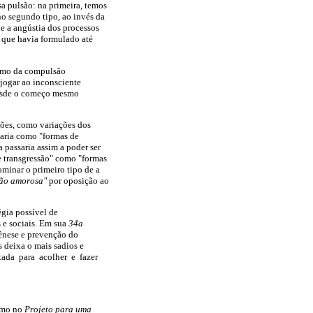
sa pulsão: na primeira, temos
no segundo tipo, ao invés da
 e a angústia dos processos
o que havia formulado até
 como da compulsão
jogar ao inconsciente
 desde o começo mesmo
ções, como variações dos
izaria como "formas de
 passaria assim a poder ser
de transgressão" como "formas
ominar o primeiro tipo de a
ão amorosa"
por
oposição ao
égia possível de
 e sociais. Em sua
34a
gênese e prevenção do
 deixa o mais sadios e
ltada para acolher e fazer
omo no
Projeto para uma