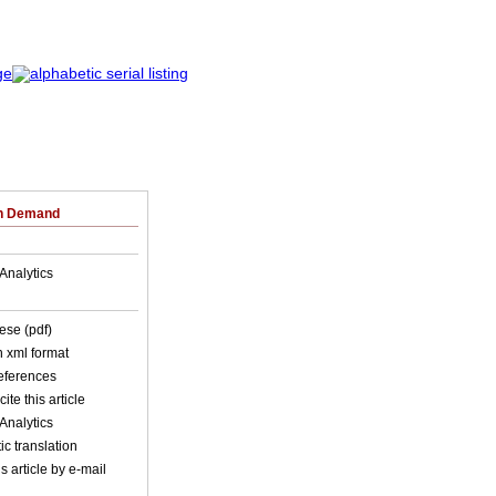
on Demand
Analytics
ese (pdf)
in xml format
references
ite this article
Analytics
c translation
s article by e-mail