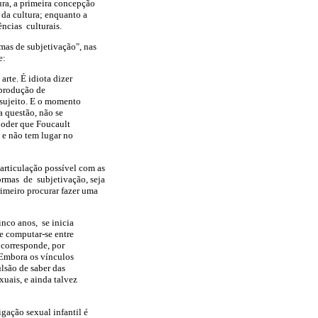
ura, a primeira concepção
 da cultura; enquanto a
ências culturais.
as de subjetivação", nas
e:
rte. É idiota dizer
 produção de
 sujeito. E o momento
a questão, não se
poder que Foucault
, e não tem lugar no
articulação possível com as
formas de subjetivação, seja
rimeiro procurar fazer uma
inco anos, se inicia
e computar-se entre
 corresponde, por
. Embora os vínculos
lsão de saber das
uais, e ainda talvez
gação sexual infantil é