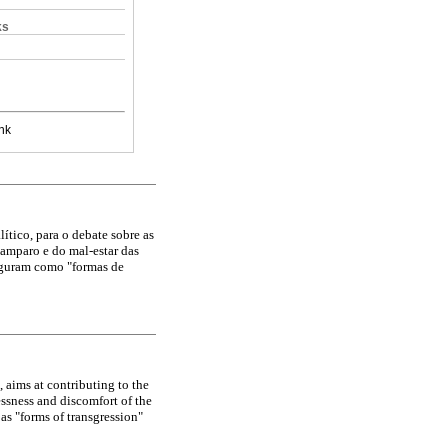
ks
nk
lítico, para o debate sobre as
samparo e do mal-estar das
figuram como "formas de
, aims at contributing to the
essness and discomfort of the
as "forms of transgression"