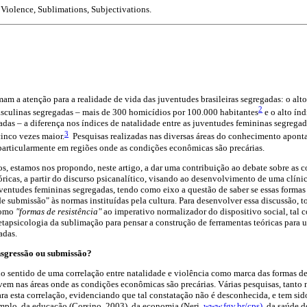
 Violence, Sublimations, Subjectivations.
m a atenção para a realidade de vida das juventudes brasileiras segregadas: o alt
2
asculinas segregadas – mais de 300 homicídios por
100.000 habitantes
e o alto índ
adas – a diferença nos índices de natalidade entre as juventudes
femininas segregad
3
inco vezes maior.
Pesquisas realizadas nas diversas áreas do conhecimento apont
 particularmente em regiões onde as condições econômicas são precárias.
os, estamos nos propondo, neste artigo, a dar uma contribuição ao debate sobre as 
ricas, a partir do discurso psicanalítico, visando ao desenvolvimento de uma clínic
ventudes femininas segregadas, tendo como eixo a questão de saber se essas formas
de submissão" às normas instituídas pela cultura. Para desenvolver essa discussão
como
"formas de resistência"
ao imperativo normalizador do dispositivo social, tal 
tapsicologia da sublimação para pensar a construção de ferramentas teóricas para u
adas.
ansgressão ou submissão?
no sentido de uma correlação entre natalidade e violência como marca das formas d
em nas áreas onde as condições econômicas são precárias. Várias pesquisas, tanto
ra esta correlação, evidenciando que tal constatação não é desconhecida, e tem si
emplo, da educação (Corsino, 2003), da economia (Neri,
www.fgv.br/cps),
da saúde d