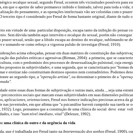
érgico recalque sexual, segundo Freud, ocorrem três vicissitudes possíveis para es
a, em que o apetite de saber permanece inibido e limitado, talvez para toda a vida; 
alização do pensamento, e as operações intelectuais vão ser coloridas com o prazer
O terceiro tipo é considerado por Freud de forma bastante original, diante de tudo 
erfeito em virtude de uma particular disposição, escapa tanto da inibição do pensar
nto. Sem dúvida também aqui intervém o recalque do sexual, porém não consegue 
o prazer sexual, senão que a libido escapa ao destino do recalque, sublimando-se
r e somando-se como reforço a vigorosa pulsão de investigar (Freud, 1910).
siderações acima esboçadas, pensar em duas matrizes de constituição das subjetiva
icação das pulsões eróticas e agressivas (Birman, 2004): a primeira, que se caracter
cultura, com o predomínio dos processos de dessexualização pulsional, cuja energia
ados propostos às subjetividades; e uma segunda, que se caracterizaria por "formas 
imar e erotizar não constituiriam destinos opostos nem contraditórios. Podemos den
traste ao segundo tipo, a
"operação artista"
, ou denominar o primeiro de a
"operaç
onada".
de entre essas duas formas de subjetivação e outras mais, ainda..., seja uma estrat
 preconceitos sociais que marcam essas subjetividades em suas dimensões políticas
s, aplicaciones, orientaciones
, Freud nos fornece indicações preciosas acerca da 
 nas juventudes, em que afirma que "a psicanálise haverá cumprido sua tarefa se os
d, 1932). Logo, pensamos que a construção de uma clínica do social deve estar vo
idades, e isso
"num nível imediato, vital"
(Deleuze, 1992).
es: uma clínica do outro e da urgência da vida
da, que é trabalhada por Freud tanto na
Interpretação dos sonhos
(Freud, 1900), c