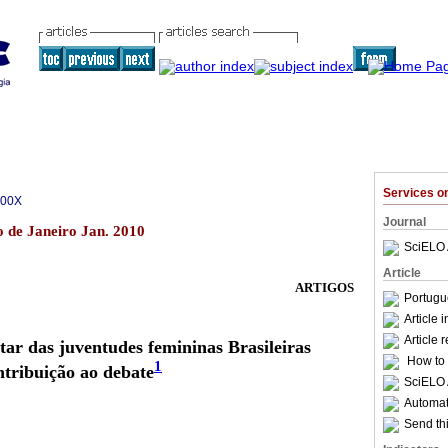
Services 
700X
Journal
o de Janeiro Jan. 2010
SciELO 
Article
ARTIGOS
Portugu
Article 
Article 
ar das juventudes femininas Brasileiras
How to c
1
tribuição ao debate
SciELO 
Automati
Send thi