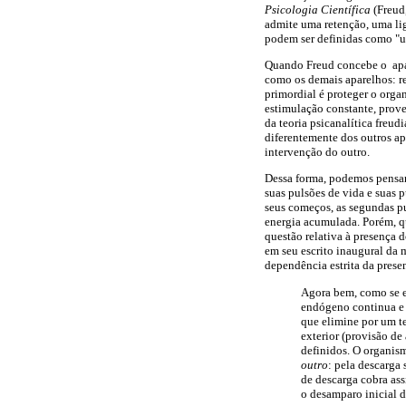
Psicologia Científica
(Freud
admite uma retenção, uma lig
podem ser definidas como "u
Quando Freud concebe o apar
como os demais aparelhos: re
primordial é proteger o orga
estimulação constante, prove
da teoria psicanalítica freud
diferentemente dos outros ap
intervenção do outro.
Dessa forma, podemos pensar 
suas pulsões de vida e suas p
seus começos, as segundas pu
energia acumulada. Porém, qu
questão relativa à presença 
em seu escrito inaugural da 
dependência estrita da prese
Agora bem, como se e
endógeno continua e 
que elimine por um t
exterior (provisão de
definidos. O organis
outro
: pela descarga
de descarga cobra as
o desamparo inicial d