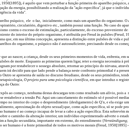
, 1950[1895]), é aquilo que vem perturbar a função primeira do aparelho psíquico, 
ação da energia, possibilitando a realização da "ação específica", já que o indivíd
rgência da vida".
elho psíquico, ele o faz, inicialmente, como mais um aparelho do organismo. O a
spiratório, circulatório, digestivo etc., também possui uma função. No caso do apa
nismo contra o excesso de estimulação, particularmente, do excesso proveniente de s
niente do interior do próprio organismo, é atribuída por Freud às pulsões (Freud, 
iana que, em sua última concepção, apresenta a distinção entre pulsões de vida e pu
arelhos do organismo, o psíquico não é autossuficiente, precisando desde os começ
que ao nascer, a criança, desde os seus primeiros momentos de vida, enfrenta, em s
ulsões de morte. Enquanto as primeiras querem ligar, reter a energia necessária à pr
gnam por restabelecer o sossego absoluto, retornar ao princípio do nirvana, através
em irá decidir para que lado pende a balança neste confronto primordial é a prese
do Outro se apresenta de saída no discurso freudiano, desde os seus primórdios, ten
metapsicologia,
O projeto para uma psicologia científica
, em que introduz o regis
nça do Outro:
xpôs ao começo, nenhuma destas descargas tem como resultado um alívio, pois a 
se restabelece a tensão Psi. Aqui um cancelamento do estímulo só é possível medi
empo no interior do corpo o desprendimento {desligamento} de Q’n, e ela exige u
 alimento, aproximação do objeto sexual) que, como ação específica, só se pode pr
mo humano é ao começo incapaz de levar a cabo a ação específica. Esta sobrevém 
 sobre o caminho da alteração interior, um indivíduo experimentado adverte o estado
sim a função secundária, importante em extremo, do entendimento {
Ve
rständigung
;
o ser humano é a fonte primordial de todos os motivos morais (Freud,
1950[1895] – 