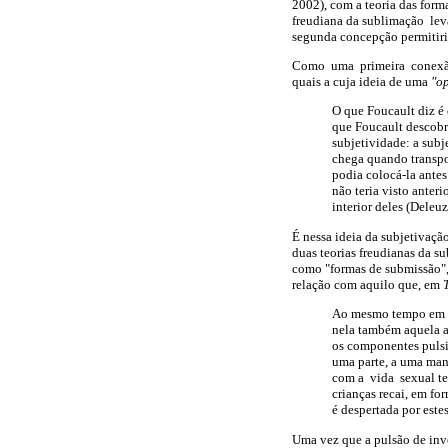
2002), com a teoria das for
freudiana da sublimação l
segunda concepção permitiri
Como uma primeira conexão d
quais a cuja ideia de uma
"o
O que Foucault diz é 
que Foucault descobr
subjetividade: a sub
chega quando transpom
podia colocá-la ante
não teria visto anter
interior deles (Deleuz
É nessa ideia da subjetivaçã
duas teorias freudianas da s
como "formas de submissão", 
relação com aquilo que, em
Ao mesmo tempo em que
nela também aquela at
os componentes pulsi
uma parte, a uma mane
com a vida sexual ten
crianças recai, em fo
é despertada por este
Uma vez que a pulsão de inve