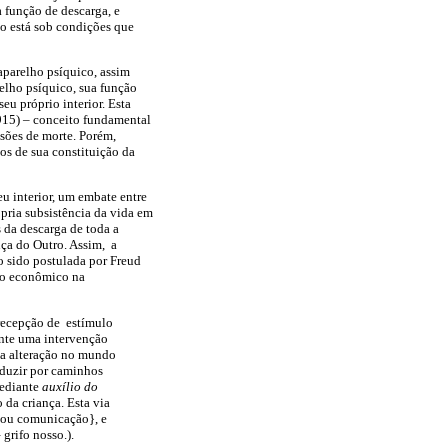
a função de descarga, e
uo está sob condições que
parelho psíquico, assim
relho psíquico, sua função
eu próprio interior. Esta
1915) – conceito fundamental
lsões de morte. Porém,
os de sua constituição da
eu interior, um embate entre
ópria subsistência da vida em
 da descarga de toda a
nça do Outro. Assim, a
do sido postulada por Freud
tro econômico na
recepção de estímulo
ante uma intervenção
ma alteração no mundo
oduzir por caminhos
mediante
auxílio do
 da criança. Esta via
 ou comunicação}, e
grifo nosso.).