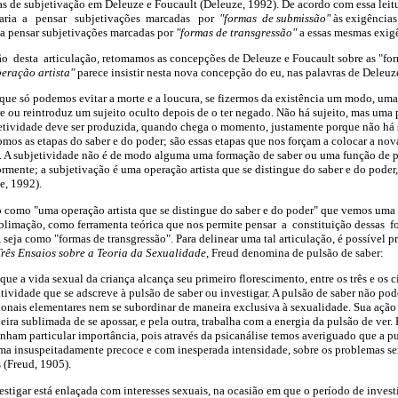
mas de subjetivação em Deleuze e Foucault (Deleuze,
1992). De acordo com essa leit
evaria a pensar subjetivações marcadas por
"formas de submissão"
às exigências
a pensar subjetivações marcadas por
"formas de transgressão"
a essas mesmas exig
esta articulação, retomamos as concepções de Deleuze e Foucault sobre as "form
peração artista"
parece insistir nesta nova concepção do eu, nas palavras de Deleuz
que só podemos evitar a morte e a loucura, se fizermos da existência um modo, uma a
e ou reintroduz um sujeito oculto depois de o ter negado. Não há sujeito, mas uma
jetividade deve ser produzida, quando chega o momento, justamente porque não há
os as etapas do saber e do poder; são essas etapas que nos forçam a colocar a nov
s. A subjetividade não é de modo alguma uma formação de saber ou uma função de 
iormente; a subjetivação é uma operação artista que se distingue do saber e do poder
e, 1992).
o como "uma operação artista que se distingue do saber e do poder" que vemos uma 
ublimação, como ferramenta teórica que nos permite pensar a constituição dessas 
seja como "formas de transgressão". Para delinear uma tal articulação, é possível p
Três Ensaios sobre a Teoria da Sexualidade
, Freud denomina de pulsão de saber:
 a vida sexual da criança alcança seu primeiro florescimento, entre os três e os c
ividade que se adscreve à pulsão de saber ou investigar. A pulsão de saber não pod
onais elementares nem se subordinar de maneira exclusiva à sexualidade. Sua ação
ira sublimada de se apossar, e pela outra, trabalha com a energia da pulsão de ver
ham particular importância, pois através da psicanálise temos averiguado que a pu
rma insuspeitadamente precoce e com inesperada intensidade, sobre os problemas sex
s (Freud, 1905).
stigar está enlaçada com interesses sexuais, na ocasião em que o período de investi