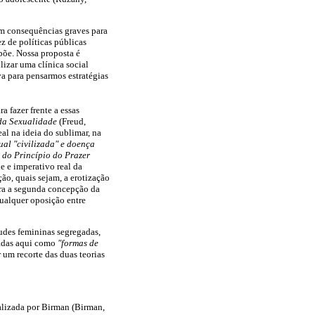
m consequências graves para
z de políticas públicas
põe. Nossa proposta é
lizar uma clínica social
va para pensarmos estratégias
a fazer frente a essas
 da Sexualidade
(Freud,
al na ideia do sublimar, na
ual "civilizada" e doença
 do Princípio do Prazer
e e imperativo real da
o, quais sejam, a erotização
ara a segunda concepção da
qualquer oposição entre
tudes femininas segregadas,
madas aqui como
"formas de
um recorte das duas teorias
ealizada por Birman (Birman,