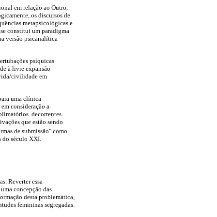
ional em relação ao Outro,
ogicamente, os discursos de
equências metapsicológicas e
lise constitui um paradigma
a versão psicanalítica
pertubações psíquicas
de à livre expansão
vida/civilidade em
para uma clínica
r em consideração a
ublimatórios decorrentes
etivações que estão sendo
formas de submissão" como
s do século XXI.
s. Reverter essa
or uma concepção das
sformação desta problemática,
ntudes femininas segregadas.