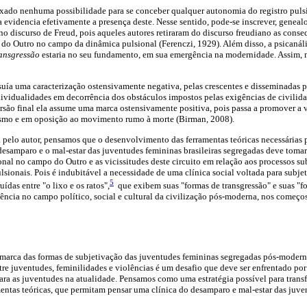
ixado nenhuma possibilidade para se conceber qualquer autonomia do registro puls
 evidencia efetivamente a presença deste. Nesse sentido, pode-se inscrever, geneal
no discurso de Freud, pois aqueles autores retiraram do discurso freudiano as cons
r do Outro no campo da dinâmica pulsional (Ferenczi, 1929). Além disso, a psicaná
ransgressão
estaria no seu fundamento, em sua emergência na modernidade. Assim, n
ssuía uma caracterização ostensivamente negativa, pelas crescentes e disseminadas 
dividualidades em decorrência dos obstáculos impostos pelas exigências de civilida
rsão final ela assume uma marca ostensivamente positiva, pois passa a promover a 
smo e em oposição ao movimento rumo à morte (Birman, 2008).
pelo autor, pensamos que o desenvolvimento das ferramentas teóricas necessárias 
 desamparo e o mal-estar das juventudes femininas brasileiras segregadas deve toma
ional no campo do Outro e as vicissitudes deste circuito em relação aos processos s
ulsionais. Pois é indubitável a necessidade de uma clínica social voltada para subj
5
uídas entre "o lixo e os ratos",
que exibem suas "formas de transgressão" e suas "
ivência no campo político, social e cultural da civilização pós-moderna, nos começo
 marca das formas de subjetivação das juventudes femininas segregadas pós-moderna
tre juventudes, feminilidades e violências é um desafio que deve ser enfrentado p
para as juventudes na atualidade. Pensamos como uma estratégia possível para tran
entas teóricas, que permitam pensar uma clínica do desamparo e mal-estar das juve