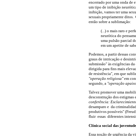
encerrado por uma onda de en
um tipo de inibição neurótic
inibição, vamos ter uma sexu
sexuais propriamente ditos. 
então sobre a sublimação:
(...) o mais raro e p
neurótica do pensame
uma pulsão parcial d
em um apetite de sabe
Podemos, a partir dessas con
graus de intricação e desintr
submissão" às exigências da 
dirigida para fins mais elev
de resistência", em que subl
"operação religiosa"
em con
segundo, a
"operação apaix
Talvez promover uma mobilida
desconstrução dos estigmas e
conferência: Esclarecimiento
desamparo e da criminalidade
produtivos possíveis" (Freu
fluir essas diferentes intens
Clínica social das juventud
Essa noção de urgência da vi