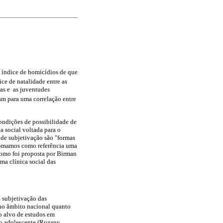
o índice de homicídios de que
ice de natalidade entre as
as e as juventudes
am para uma correlação entre
condições de possibilidade de
a social voltada para o
 de subjetivação são "formas
, tomamos como referência uma
como foi proposta por Birman
ma clínica social das
e subjetivação das
 no âmbito nacional quanto
do alvo de estudos em
o adolescente (Ruzany,