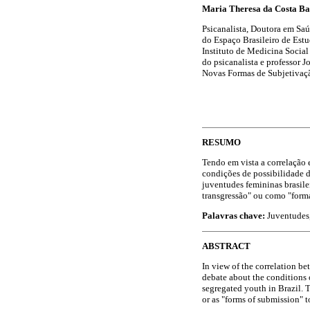
M
a
r
ia Theresa da Costa B
Psicanalista, Doutora em Sa
do Espaço Brasileiro de Est
Instituto de Medicina Socia
do psicanalista e professor 
Novas Formas de Subjetivaçã
RESUMO
Tendo em vista a correlação e
condições de possibilidade d
juventudes femininas brasile
transgressão" ou como "forma
Palavras chave:
Juventudes,
ABSTRACT
In view of the correlation be
debate about the conditions o
segregated youth in Brazil. T
or as "forms of submission" t