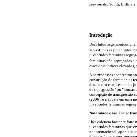
Keywords:
Youth, Birthrate,
Introdução
Dois fatos hegemônicos chama
são vítimas as juventudes m
juventudes femininas
segreg
femininas não-segregadas é c
esses dois índices elevados,
A partir desses aconteciment
construção de ferramentas teó
desamparo e mal-estar das ju
de transgressão" ou "formas 
concepção de transgressão 
(2006), e a aposta em uma me
juventudes femininas segreg
Natalidade e violência: tr
Há evidência bastante forte 
juventudes femininas que viv
no internacional, apontam pa
diversas áreas como, por ex