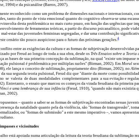
e, 1994) e da psicanálise (Barros, 2007).
mente reconhecido como um problema de dimensões nacionais e internacionais, co
udes, tanto do ponto de vista emocional quanto do cognitivo
observa-se uma escasse
reviravolta desta problemática no mais curto prazo, em função das urgências que im
nvolvimento de ferramentas teóricas, a partir do discurso psicanalítico, pode viabi
 mal-estar das juventudes femininas segregadas, e dar uma contribuição significati
4
ste cenário tão pouco auspicioso para o futuro das próximas gerações.
conflito entre as exigências da cultura e as formas de subjetivação desenvolvidas par
izado por Freud ao longo de toda a sua obra, desde os
Três Ensaios sobre a Teoria
nça as bases de sua primeira concepção da sublimação, na qual "existe um impasse re
ação pulsional é problemática por múltiplas razões" (Birman, 2002). Em
Moral sex
08), ele lança o conceito de sublimação, propriamente dito (Birman, 2002); no
Além
o da sua segunda teoria pulsional, Freud diz que "diante da morte como possibilidad
o se valeria de duas modalidades complementares para a sua evitação e regulaçã
2). Entretanto, o ensaio que marcou os começos da virada freudiana da primeira p
Vinci e uma lembrança de sua infância
(Freud, 1910), "quando não mais existiria 
man, 2002).
propusemos – quanto a saber se as formas de subjetivação encontradas nessas juven
presença da natalidade quanto pela da violência, são "formas de transgressão", to
rmalizador, ou "formas de submissão" a este mesmo imperativo –, vamos apresentar 
reudiano.
mpasses e vicissitudes
balho está apoiada numa articulação da leitura da teoria freudiana da sublimação r