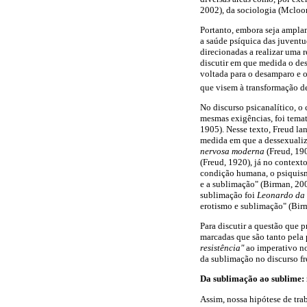
2002), da sociologia (Mcloon
Portanto, embora seja ampla
a saúde psíquica das juvent
direcionadas a realizar uma 
discutir em que medida o dese
voltada para o desamparo e o
que visem à transformação de
No discurso psicanalítico, o 
mesmas exigências, foi temat
1905). Nesse texto, Freud la
medida em que a dessexualiz
nervosa moderna
(Freud, 19
(Freud, 1920), já no context
condição humana, o psiquism
e a sublimação" (Birman,
200
sublimação foi
Leonardo da 
erotismo e sublimação" (Bir
Para discutir a questão que 
marcadas que são tanto pela 
resistência"
ao
imperativo no
da sublimação no discurso f
Da sublimação ao sublime: i
Assim, nossa hipótese de tra