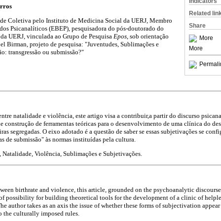
Indicators
arros
Related lin
úde Coletiva pelo Instituto de Medicina Social da UERJ, Membro
Share
udos Psicanalíticos (EBEP), pesquisadora do pós-doutorado do
l da UERJ, vinculada ao Grupo de Pesquisa
E
pos
, sob orientação
More
Joel Birman, projeto de pesquisa: "Juventudes, Sublimações e
More
o: transgressão ou submissão?"
Permali
ntre natalidade e violência, este artigo visa a contribuir,
a partir do discurso psicana
e construção de ferramentas teóricas para o desenvolvimento de uma clínica do de
iras segregadas. O eixo adotado é a questão de saber se essas subjetivações se con
s de submissão" às normas instituídas pela cultura.
 Natalidade, Violência, Sublimações e Subjetivações.
tween birthrate and violence, this article, grounded on the psychoanalytic discourse
f possibility for building theoretical tools for the development of a clinic of helpl
he author takes as an axis the issue of whether these forms of subjectivation appear 
o the culturally imposed rules.