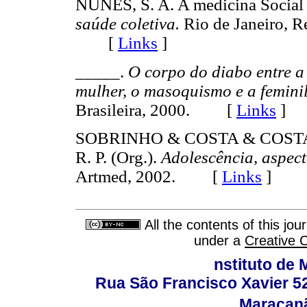
NUNES, S. A. A medicina Social 
saúde coletiva.
Rio de Janeiro, Re
[
Links
]
_____.
O corpo do diabo entre a 
mulher, o masoquismo e a femini
Brasileira, 2000. [
Links
]
SOBRINHO & COSTA & COSTA .
R. P. (Org.).
Adolescência, aspecto
Artmed, 2002. [
Links
]
All the contents of this jo
under a
Creative 
nstituto de 
Rua São Francisco Xavier 524
Maracanã,