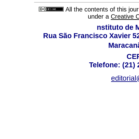
All the contents of this jo
under a
Creative 
nstituto de 
Rua São Francisco Xavier 524
Maracanã,
CEP
Telefone: (21)
editoria