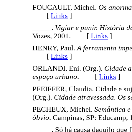
FOUCAULT, Michel.
Os anorma
[
Links
]
_____.
Vigiar e punir.
História d
Vozes, 2001. [
Links
]
HENRY, Paul.
A ferramenta impe
[
Links
]
ORLANDI, Eni. (Org.).
Cidade a
espaço urbano
. [
Links
]
PFEIFFER, Claudia. Cidade e suj
(Org.).
Cidade atravessada. Os s
PECHEUX, Michel.
Semântica e 
óbvio
. Campinas, SP: Educam
_____. Só há causa daquilo que f