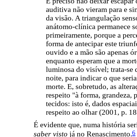
É preciso não deixar escapar 
auditiva não vieram para e s
da visão. A triangulação sens
anátomo-clínica permanece so
primeiramente, porque a perc
forma de antecipar este triunf
ouvido e a mão são apenas ór
enquanto esperam que a morte
luminosa do visível; trata-se
noite, para indicar o que seri
morte. E, sobretudo, as alter
respeito "à forma, grandeza, 
tecidos: isto é, dados espacia
respeito ao olhar (2001, p. 1
É evidente que, numa história ser
6
saber visto
já no Renascimento.