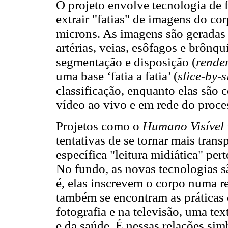
O projeto envolve tecnologia de 
extrair "fatias" de imagens do 
microns. As imagens são geradas a
artérias, veias, esôfagos e brôn
segmentação e disposição (
rende
uma base ‘fatia a fatia’ (
slice-by-s
classificação, enquanto elas são 
vídeo ao vivo e em rede do proce
Projetos como o
Humano Visível
tentativas de se tornar mais trans
específica "leitura midiática" per
No fundo, as novas tecnologias sã
é, elas inscrevem o corpo numa r
também se encontram as práticas
fotografia e na televisão, uma te
e da saúde. É nessas relações s