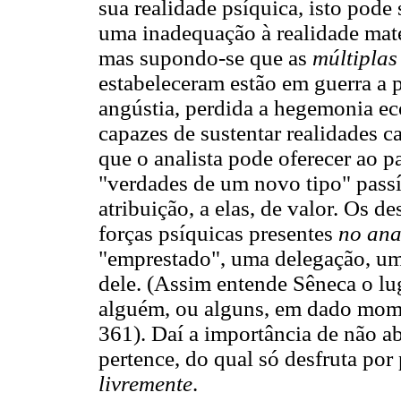
sua realidade psíquica, isto pod
uma inadequação à realidade mate
mas supondo-se que as
múltiplas
estabeleceram estão em guerra a p
angústia, perdida a hegemonia e
capazes de sustentar realidades 
que o analista pode oferecer ao p
"verdades de um novo tipo" passí
atribuição, a elas, de valor. Os d
forças psíquicas presentes
no ana
"emprestado", uma delegação, uma
dele. (Assim entende Sêneca o lu
alguém, ou alguns, em dado mo
361). Daí a importância de não a
pertence, do qual só desfruta po
livremente
.