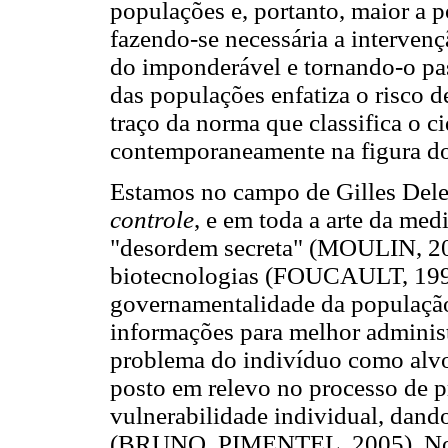
populações e, portanto, maior a 
fazendo-se necessária a interven
do imponderável e tornando-o pas
das populações enfatiza o risco 
traço da norma que classifica o 
contemporaneamente na figura d
Estamos no campo de Gilles Del
controle
,
e em toda a arte da med
"desordem secreta" (MOULIN, 200
biotecnologias (FOUCAULT, 1999)
governamentalidade da população
informações para melhor administr
problema do indivíduo como alvo 
posto em relevo no processo de p
vulnerabilidade individual, dand
(BRUNO, PIMENTEL, 2005). No c