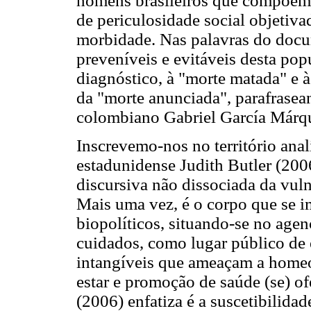
homens brasileiros que compõem
de periculosidade social objetiva
morbidade. Nas palavras do docum
preveníveis e evitáveis desta po
diagnóstico, à "morte matada" e à
da "morte anunciada", parafrasean
colombiano Gabriel García Márq
Inscrevemo-nos no território anal
estadunidense Judith Butler (200
discursiva não dissociada da vulne
Mais uma vez, é o corpo que se 
biopolíticos, situando-se no age
cuidados, como lugar público de 
intangíveis que ameaçam a homeo
estar e promoção de saúde (se) o
(2006) enfatiza é a suscetibilidad