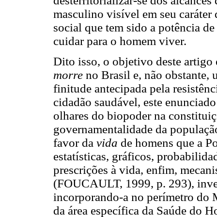
desterritorializar-se dos alcance
masculino visível em seu caráter d
social que tem sido a potência d
cuidar para o homem viver.
Dito isso, o objetivo deste artigo
morre
no Brasil e, não obstante
finitude antecipada pela resistên
cidadão saudável, este enunciado 
olhares do biopoder na constituiç
governamentalidade da população
favor da
vida
de homens que a Pol
estatísticas, gráficos, probabilid
prescrições à vida, enfim, mecani
(FOUCAULT, 1999, p. 293), invest
incorporando-a no perímetro do 
da área específica da Saúde do