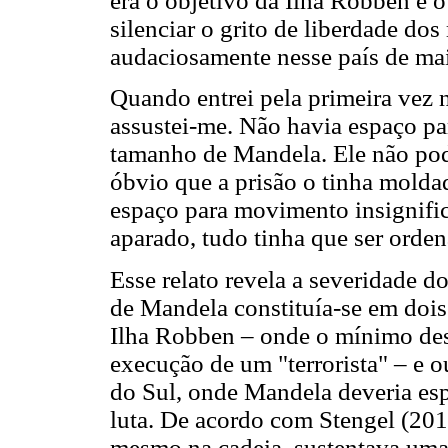
era o objetivo da Ilha Robben e 
silenciar o grito de liberdade do
audaciosamente nesse país de mai
Quando entrei pela primeira vez 
assustei-me. Não havia espaço p
tamanho de Mandela. Ele não podi
óbvio que a prisão o tinha moldad
espaço para movimento insignific
aparado, tudo tinha que ser orden
Esse relato revela a severidade do
de Mandela constituía-se em doi
Ilha Robben – onde o mínimo desli
execução de um "terrorista" – e o
do Sul, onde Mandela deveria esp
luta. De acordo com Stengel (2010)
mesmo na cadeia, sustentava uma