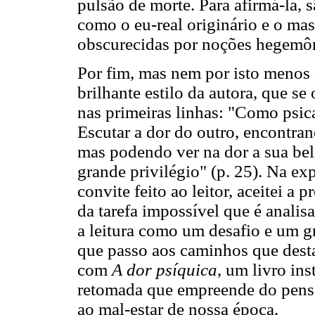
pulsão de morte. Para afirmá-la, s
como o eu-real originário e o ma
obscurecidas por noções hegemô
Por fim, mas nem por isto menos 
brilhante estilo da autora, que se
nas primeiras linhas: "Como psic
Escutar a dor do outro, encontran
mas podendo ver na dor a sua be
grande privilégio" (p. 25). Na ex
convite feito ao leitor, aceitei a
da tarefa impossível que é anali
a leitura como um desafio e um 
que passo aos caminhos que desta
com
A dor psíquica
, um livro ins
retomada que empreende do pensa
ao mal-estar de nossa época.