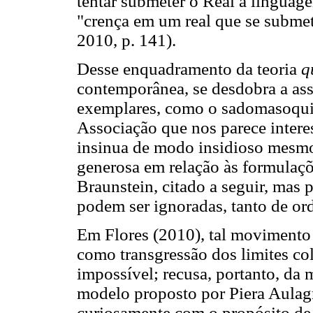
tentar submeter o Real à linguage
"crença em um real que se subme
2010, p. 141).
Desse enquadramento da teoria
q
contemporânea, se desdobra a as
exemplares, como o sadomasoquist
Associação que nos parece intere
insinua de modo insidioso mesm
generosa em relação às formulaç
Braunstein, citado a seguir, mas
podem ser ignoradas, tanto de ord
Em Flores (2010), tal movimento s
como transgressão dos limites co
impossível; recusa, portanto, da 
modelo proposto por Piera Aulag
curiosamente com o propósito de 