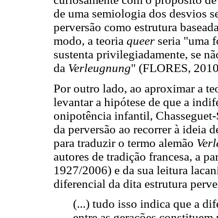
de uma semiologia dos desvios sex
perversão como estrutura basead
modo, a teoria
queer
seria "uma f
sustenta privilegiadamente, se n
da
Verleugnung
" (FLORES, 2010,
Por outro lado, ao aproximar a te
levantar a hipótese de que a indif
onipotência infantil, Chassegue
da perversão ao recorrer à ideia d
para traduzir o termo alemão
Ver
autores de tradição francesa, a p
1927/2006) e da sua leitura lac
diferencial da dita estrutura per
(...) tudo isso indica que a di
entre as gerações constituem