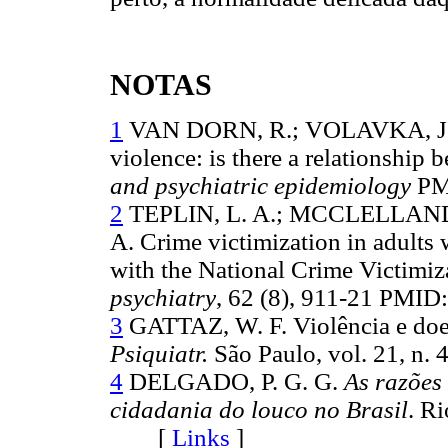
NOTAS
1
VAN DORN, R.; VOLAVKA, J. 
violence: is there a relationship
and psychiatric epidemiology
PM
2
TEPLIN, L. A.; MCCLELLAND
A. Crime victimization in adults 
with the National Crime Victimiz
psychiatry
, 62 (8), 911-21 PM
3
GATTAZ, W. F. Violência e doen
Psiquiatr.
São Paulo, vol. 21, n
4
DELGADO, P. G. G.
As razões 
cidadania do louco no Brasil
. Ri
[
Links
]