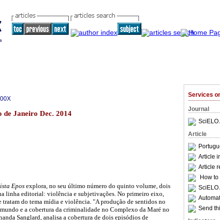
Services 
700X
Journal
o de Janeiro Dec. 2014
SciELO 
Article
Portugu
Article 
Article 
How to c
ista Epos
explora, no seu último número do quinto volume, dois
SciELO 
ua linha editorial: violência e subjetivações. No primeiro eixo,
Automati
e tratam do tema mídia e violência. "A produção de sentidos no
Send thi
 mundo e a cobertura da criminalidade no Complexo da Maré no
rnanda Sanglard, analisa a cobertura de dois episódios de