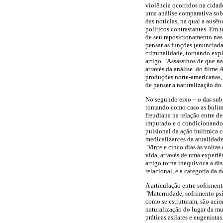
violência ocorridos na cidad
uma análise comparativa sobr
das notícias, na qual a ausên
políticos contrastantes. Em 
de seu reposicionamento nas
pensar as funções (enunciadas
criminalidade, tornando explí
artigo "Assassinos de que na
através da análise do filme
A
produções norte-americanas,
de pensar a naturalização d
No segundo eixo – o das subj
tomando como caso as bulimi
freudiana na relação entre d
imputado e o condicionando à
pulsional da ação bulímica c
medicalizantes da atualidade
"Vinte e cinco dias às volta
vida, através de uma experiê
artigo torna inequívoca a di
relacional, e a categoria da 
A articulação entre sofrimen
"Maternidade, sofrimento psíq
como se estruturam, são acio
naturalização do lugar da mu
práticas asilares e eugenista