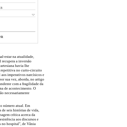
ks
nk
l-estar na atualidade,
 recupera a inversão
cartesiana havia lhe
repetitiva no curto-circuito
 aos imperativos narcísicos e
or sua vez, aborda, no artigo
tundente com a fragilidade da
ana de acontecimento. O
são necessariamente
m o número atual. Em
de seis histórias de vida,
hagem crítica acerca da
esistência aos discursos e
s no hospital", de Vânia