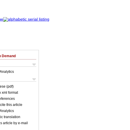
on Demand
Analytics
ese (pdf)
in xml format
references
ite this article
Analytics
c translation
s article by e-mail