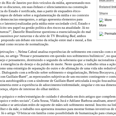
Indicators
e do Rio de Janeiro por dois veículos da mídia, apresentando-nos
e os discursos, em suas ênfases e silenciamentos na construção
Related lin
cia do Estado é notificada, mas a partir de enquadres ético-
Share
tempos de debate sobre a regulamentação da mídia e no contexto
 democracias emergentes, o artigo apresenta elementos para
More
 e latentes) realizadas pela mídia entre sociedade civil, Estado e
More
cito seu papel na gestão política dos riscos na atualidade. Já no
tureza?", Danielle Brasiliense questiona a essencialização do mal
Permali
ssassinos por natureza
e da série de TV
Breaking Bad
, ambos
 propondo um debate em torno da relação entre mal e moral, a fim
o mal como recurso de normalização.
etivações –, Nelma Cabral analisa experiências de sofrimento em conexão com o ma
as, no artigo "Pensar e pensamento em questão nos sofrimentos bulímicos", no qual
esejo e pensamento, destituindo o segundo da soberania que a tradição racionalista 
 emergência do desejo e da pulsão de morte. Neste quadro, o trabalho situa a ação 
omo uma estratégia de separação do outro e de afirmação de uma vida não redutível
. Dialogando com a reflexão sobre sofrimento e singularização, Helena Bocayuva, p
s com Guillain-Barré", as repercussões subjetivas de um encontro contingente e con
ncia autobiográfica com a síndrome de Guillain-Barré articulada à noção foucaulti
ssimetria entre a experiência de adoecimento/enfermidade, singular e em sua dimen
doença, objeto de interesse do olhar médico.
to psíquico e redes/estratégias de cuidado é abordada em dois artigos que compõe
uico e redes sociais", Carla Sousa, Vládia Jucá e Adilane Barbosa analisam, através 
nadas e se articulam redes de suporte de mães sob sofrimento mental. Inscrito na lin
lher e da mãe, o trabalho nos apresenta insumos para mostrar formas inventivas de r
s. Já o artigo "O brincar em família como possibilidade de humanização para criança