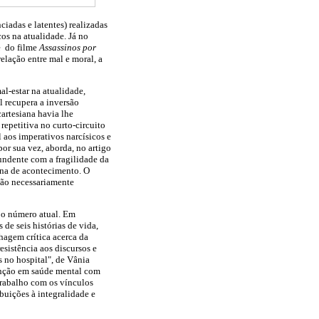
iadas e latentes) realizadas
cos na atualidade. Já no
e do filme
Assassinos por
lação entre mal e moral, a
l-estar na atualidade,
 recupera a inversão
cartesiana havia lhe
repetitiva no curto-circuito
 aos imperativos narcísicos e
or sua vez, aborda, no artigo
tundente com a fragilidade da
ana de acontecimento. O
são necessariamente
m o número atual. Em
de seis histórias de vida,
hagem crítica acerca da
esistência aos discursos e
s no hospital", de Vânia
enção em saúde mental com
trabalho com os vínculos
buições à integralidade e