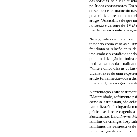
das notícias, na qual a ausên
políticos contrastantes. Em 
de seu reposicionamento nas 
pela mídia entre sociedade ci
artigo "Assassinos de que na
natureza
e da série de TV
Br
fim de pensar a naturalizaçã
No segundo eixo – o das subj
tomando como caso as bulimi
freudiana na relação entre d
imputado e o condicionando à
pulsional da ação bulímica c
medicalizantes da atualidade
"Vinte e cinco dias às volta
vida, através de uma experiê
artigo torna inequívoca a di
relacional, e a categoria da 
A articulação entre sofrimen
"Maternidade, sofrimento psíq
como se estruturam, são acio
naturalização do lugar da mu
práticas asilares e eugenista
Bustamante, Darci Neves, Ma
famílias de crianças hospita
familiares, na perspectiva d
humanização do cuidado.