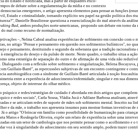
cia do Estado é notificada, mas a partir de enquadres ético-
tempos de debate sobre a regulamentação da mídia e no contexto
democracias emergentes, o artigo apresenta elementos para pensar as funções (enunc
vil, Estado e criminalidade, tornando explícito seu papel na gestão política dos ris
tureza?", Danielle Brasiliense questiona a essencialização do mal através da anális
eaking Bad
, ambos produções norte-americanas, propondo um debate em torno da re
o do mal como recurso de normalização.
etivações –, Nelma Cabral analisa experiências de sofrimento em conexão com o ma
as, no artigo "Pensar e pensamento em questão nos sofrimentos bulímicos", no qual
esejo e pensamento, destituindo o segundo da soberania que a tradição racionalista 
 emergência do desejo e da pulsão de morte. Neste quadro, o trabalho situa a ação 
omo uma estratégia de separação do outro e de afirmação de uma vida não redutível
. Dialogando com a reflexão sobre sofrimento e singularização, Helena Bocayuva, p
s com Guillain-Barré", as repercussões subjetivas de um encontro contingente e con
ncia autobiográfica com a síndrome de Guillain-Barré articulada à noção foucaulti
ssimetria entre a experiência de adoecimento/enfermidade, singular e em sua dimen
doença, objeto de interesse do olhar médico.
to psíquico e redes/estratégias de cuidado é abordada em dois artigos que compõe
uico e redes sociais", Carla Sousa, Vládia Jucá e Adilane Barbosa analisam, através 
nadas e se articulam redes de suporte de mães sob sofrimento mental. Inscrito na lin
lher e da mãe, o trabalho nos apresenta insumos para mostrar formas inventivas de r
s. Já o artigo "O brincar em família como possibilidade de humanização para criança
rta Matos e Rosângela Oliveira, expõe um relato de experiência sobre uma interv
lizadas em um setor de cardiologia que nos permite pensar como o acolhimento e o 
e dar voz à singularidade do adoecimento em seu sentido amplo, podem trazer contri