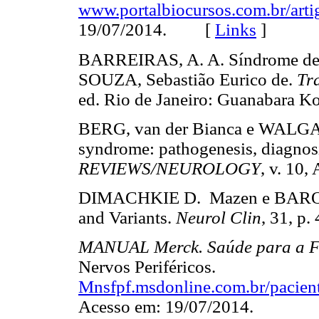
www.portalbiocursos.com.br/arti
19/07/2014. [
Links
]
BARREIRAS, A. A. Síndrome de G
SOUZA, Sebastião Eurico de.
Tr
ed. Rio de Janeiro: Guanabar
BERG, van der Bianca e WALGAAR
syndrome: pathogenesis, diagnosi
REVIEWS/NEUROLOGY
, v. 1
DIMACHKIE D. Mazen e BAROHN 
and Variants.
Neurol Clin
, 31, 
MANUAL Merck. Saúde para a F
Nervos Periféricos.
Mnsfpf.msdonline.com.br/pacien
Acesso em: 19/07/2014.