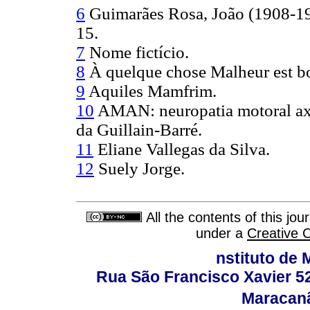
6
Guimarães Rosa, João (1908-1
15.
7
Nome fictício.
8
À quelque chose Malheur est b
9
Aquiles Mamfrim.
10
AMAN: neuropatia motoral axo
da Guillain-Barré.
11
Eliane Vallegas da Silva.
12
Suely Jorge.
All the contents of this jo
under a
Creative 
nstituto de 
Rua São Francisco Xavier 524
Maracanã,