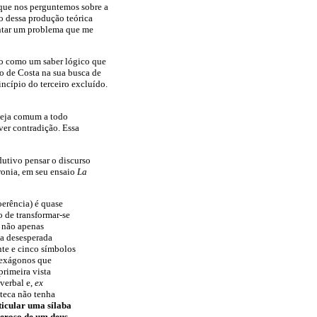
 que nos perguntemos sobre a
o dessa produção teórica
ontar um problema que me
do como um saber lógico que
ão de Costa na sua busca de
incípio do terceiro excluído.
 seja comum a todo
ver contradição. Essa
dutivo pensar o discurso
ronia, em seu ensaio
La
oerência) é quase
o de transformar-se
 não apenas
a desesperada
inte e cinco símbolos
hexágonos que
primeira vista
 verbal e,
ex
teca não tenha
icular uma sílaba
deroso de um deus.