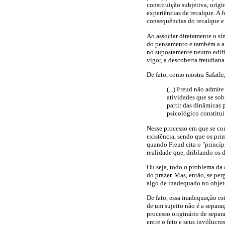
constituição subjetiva, orig
experiências de recalque. A 
consequências do recalque e 
Ao associar diretamente o sí
do pensamento e também a af
no supostamente neutro edifí
vigor, a descoberta freudiana
De fato, como mostra Safatle
(...) Freud não admit
atividades que se so
partir das dinâmicas 
psicológico constitui
Nesse processo em que se con
existência, sendo que os pri
quando Freud cita o "princíp
realidade que, driblando os d
Ou seja, todo o problema da 
do prazer. Mas, então, se per
algo de inadequado no objet
De fato, essa inadequação es
de um sujeito não é a separa
processo originário de separa
entre o feto e seus invólucr