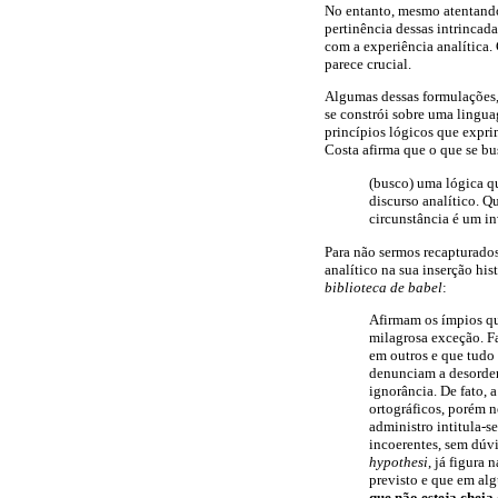
No entanto, mesmo atentando
pertinência dessas intrincad
com a experiência analítica
parece crucial.
Algumas dessas formulações,
se constrói sobre uma lingua
princípios lógicos que expri
Costa afirma que o que se bu
(busco) uma lógica qu
discurso analítico. Q
circunstância é um in
Para não sermos recapturados
analítico na sua inserção hi
biblioteca de babel
:
Afirmam os ímpios qu
milagrosa exceção. Fa
em outros e que tudo
denunciam a desordem
ignorância. De fato, 
ortográficos, porém 
administro intitula-s
incoerentes, sem dúvid
hypothesi
, já figura
previsto e que em al
que não esteja cheia