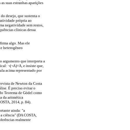
 as suas estranhas aparições
a do desejo, que sustenta o
atividade própria ao
uma negatividade sem restos,
equências clínicas dessa
afirma algo. Mas ele
te heterogêneo
do argumento que interpreta a
cal: ¬(¬A)=A, e insiste que,
mula acima representado por
revista de Newton da Costa
ise. É preciso evitar o
o do Teorema de Gödel como
a da aritmética
COSTA, 2014, p. 84).
rtante ainda: "a
 a ciência" (DA COSTA,
nferências realmente