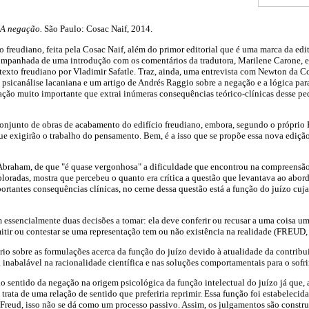
A negação.
São Paulo: Cosac Naif, 2014.
o freudiano, feita pela Cosac Naif, além do primor editorial que é uma marca da edi
companhada de uma introdução com os comentários da tradutora, Marilene Carone, 
 texto freudiano por Vladimir Safatle. Traz, ainda, uma entrevista com Newton da Co
a psicanálise lacaniana e um artigo de Andrés Raggio sobre a negação e a lógica pa
ção muito importante que extrai inúmeras consequências teórico-clínicas desse pe
onjunto de obras de acabamento do edifício freudiano, embora, segundo o próprio 
e exigirão o trabalho do pensamento. Bem, é a isso que se propõe essa nova edição
Abraham, de que "é quase vergonhosa" a dificuldade que encontrou na compreensão
loradas, mostra que percebeu o quanto era crítica a questão que levantava ao abor
ortantes consequências clínicas, no cerne dessa questão está a função do juízo cu
m essencialmente duas decisões a tomar: ela deve conferir ou recusar a uma coisa u
tir ou contestar se uma representação tem ou não existência na realidade (FREUD, 
io sobre as formulações acerca da função do juízo devido à atualidade da contribu
 inabalável na racionalidade científica e nas soluções comportamentais para o sofr
o sentido da negação na origem psicológica da função intelectual do juízo já que, a
 trata de uma relação de sentido que preferiria reprimir. Essa função foi estabelecida
a Freud, isso não se dá como um processo passivo. Assim, os julgamentos são constr