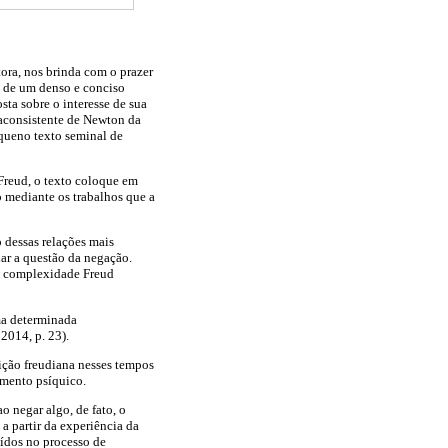
tora, nos brinda com o prazer
e de um denso e conciso
sta sobre o interesse de sua
raconsistente de Newton da
queno texto seminal de
Freud, o texto coloque em
 mediante os trabalhos que a
 dessas relações mais
dar a questão da negação.
ja complexidade Freud
ma determinada
2014, p. 23).
ição freudiana nesses tempos
imento psíquico.
o negar algo, de fato, o
 a partir da experiência da
uídos no processo de