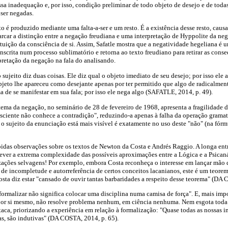
sa inadequação e, por isso, condição preliminar de todo objeto de desejo e de todas
ser negadas.
to é produzido mediante uma falta-a-ser e um resto. É a existência desse resto, caus
rcar a distinção entre a negação freudiana e uma interpretação de Hyppolite da neg
tuição da consciência de si. Assim, Safatle mostra que a negatividade hegeliana é 
inscrita num processo sublimatório e retorna ao texto freudiano para retirar as cons
rpretação da negação na fala do analisando.
 sujeito diz duas coisas. Ele diz qual o objeto imediato de seu desejo; por isso ele 
bjeto lhe apareceu como desejante apenas por ter permitido que algo de radicalmen
 de se manifestar em sua fala; por isso ele nega algo (SAFATLE, 2014, p. 49).
 tema da negação, no seminário de 28 de fevereiro de 1968, apresenta a fragilidade 
sciente não conhece a contradição", reduzindo-a apenas à falha da operação gramati
 o sujeito da enunciação está mais visível é exatamente no uso deste "não" (na fór
pidas observações sobre os textos de Newton da Costa e Andrés Raggio. A longa ent
ever a extrema complexidade das possíveis aproximações entre a Lógica e a Psicanál
zações selvagens! Por exemplo, embora Costa reconheça o interesse em lançar mã
r de incompletude e autorreferência de certos conceitos lacanianos, este é um teorem
a diz estar "cansado de ouvir tantas barbaridades a respeito desse teorema" (DA 
"formalizar não significa colocar uma disciplina numa camisa de força". E, mais impo
por si mesmo, não resolve problema nenhum, em ciência nenhuma. Nem esgota toda
taca, priorizando a experiência em relação à formalização: "Quase todas as nossas i
s, são indutivas" (DA COSTA, 2014, p. 65).