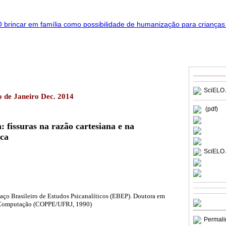
SciELO 
o de Janeiro Dec. 2014
(pdf)
: fissuras na razão cartesiana e na
ica
SciELO 
aço Brasileiro de Estudos Psicanalíticos (EBEP). Doutora em
 Computação (COPPE/UFRJ, 1990)
Permali