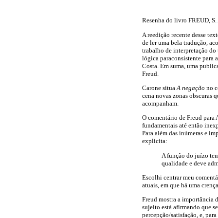
Resenha do livro FREUD, S.
A reedição recente desse text
de ler uma bela tradução, a
trabalho de interpretação do
lógica paraconsistente para 
Costa. Em suma, uma publica
Freud.
Carone situa
A negação
no c
cena novas zonas obscuras qu
acompanham.
O comentário de Freud para 
fundamentais até então inexp
Para além das inúmeras e imp
explicita:
A função do juízo te
qualidade e deve admi
Escolhi centrar meu comentár
atuais, em que há uma crença
Freud mostra a importância d
sujeito está afirmando que se
percepção/satisfação, e, par