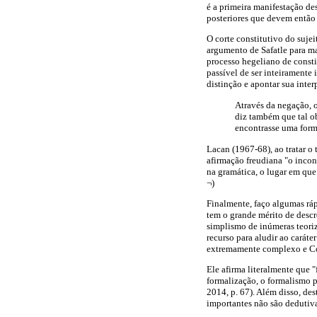
é a primeira manifestação des
posteriores que devem então 
O corte constitutivo do sujei
argumento de Safatle para ma
processo hegeliano de consti
passível de ser inteiramente 
distinção e apontar sua inte
Através da negação, o
diz também que tal o
encontrasse uma forma
Lacan (1967-68), ao tratar o
afirmação freudiana "o incon
na gramática, o lugar em que
¬)
Finalmente, faço algumas rá
tem o grande mérito de descr
simplismo de inúmeras teori
recurso para aludir ao caráte
extremamente complexo e Cost
Ele afirma literalmente que 
formalização, o formalismo 
2014, p. 67). Além disso, des
importantes não são dedutiva