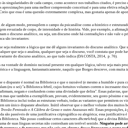
 às singularidades de cada campo, como acontece nos trabalhos citados, é preciso
as aproximações para uma melhor compreensão conceitual e para uma efetiva relaçã
. Creio que essa é uma questão extremamente complexa, mas gostaria apenas de ap
 de algum modo, pressupõem o campo da psicanálise como a-histórico e estrutura
gem esvaziada de corpo, de intensidade e de história. Vide, por exemplo, a afirmaç
mam o discurso analítico, ou seja, um discurso onde há contradições e não vale o pr
sca são invariantes:
e seja realmente a lógica que me dê alguns invariantes do discurso analítico. Que
ualquer que seja o analista, qualquer que seja o discurso, você constata que pode ha
variante do discurso analítico, ao que tudo indica (DA COSTA, 2014, p. 76).
 na vontade de domínio racional presente em qualquer lógica, talvez seja mais pro
stórica e a linguagem, fantasmaticamente, naquilo que Borges descreve, com muita i
e o disparate é normal na Biblioteca e que o razoável (e mesmo a humilde e pura c
lam (eu o sei) "a Biblioteca febril, cujos fortuitos volumes correm o incessante risc
 afirmam, negam e confundem como uma divindade que delira". Essas palavras, que
 mas que também a exemplificam, provam, evidentemente, seu gosto péssimo e su
a Biblioteca inclui todas as estruturas verbais, todas as variantes que permitem os v
nem um único disparate absoluto. Inútil observar que o melhor volume dos muitos 
e
Trovão Penteado
e
A Cãibra de Gesso
e outro
Axaxaxas mlö
. Essas proposições, à 
a são passíveis de uma justificativa criptográfica ou alegórica; essa justificativa é
 na Biblioteca. Não posso combinar certos caracteres
dhcmrlchtdj
que a divina Biblio
guma de suas línguas secretas não contenham um terrível sentido.
Ninguém pode art
 de ternuras e de temores; que não seja em alguma dessas linguagens o nome po