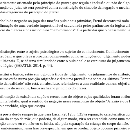
inariamente orientado pelo princípio do prazer, que regula a inclusão ou não de alg
função do juízo só será possível com a constituição do símbolo da negação e media
das exigências do princípio do prazer.
mbolo da negação ao jogo das moções pulsionais primárias, Freud desconstrói toda
irmação de uma verdade inquestionável caucionada pelos parâmetros da lógica clá
cio da ciência e nos raciocínios "bem-formados". É a partir daí que o pensamento l
.
,
e distinções entre o sujeito psicológico e o sujeito do conhecimento. Conhecimento 
brepõem, o que o leva a procurar compreender como as funções do julgamento podem
pulsionais. E, se há uma similaridade entre o pulsional e as estruturas do julgament
 o lógico (SAFATLE, 2014, p. 44).
stitui o lógico, estão em jogo dois tipos de julgamento: os julgamentos de atribui
meiros estão numa posição originária e têm uma prevalência sobre os últimos. Portan
io da realidade" não está, em absoluto, referindo-se a uma realidade comum objeti
esvios do recalque, busca realizar o princípio do prazer.
afirmação da existência supõe o reencontro do objeto cujas qualidades foram atrib
gunta Safatle:
qual o sentido da negação nesse reencontro do objeto? A razão é que
o percebido, algo que escapa.
tá posta desde sempre já que para Lacan (2012, p. 135) a separação característica qu
ção do corpo da mãe, que poderia, de algum modo, vir a ser entendida como uma me
ção entre o eu e o não-eu se inicia, não pela separação da criança do corpo da mãe,
os embrionários, nessa fase pré-especular em que se produz objeto
a,
como primeiro re