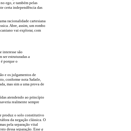
o no ego, e também pelas
nte certa independência das
 uma racionalidade cartesiana
ssica. Abre, assim, um rombo
acaniano vai explorar, com
e interesse são
 ser estruturadas a
o é porque o
ção e os julgamentos de
to, conforme nota Safatle,
vada, mas sim a uma prova de
uídas atendendo ao princípio
 haveria realmente sempre
e produz o solo constitutivo
táfora da negação clássica. O
 mas pela separação vital
sto dessa separação. Esse
a