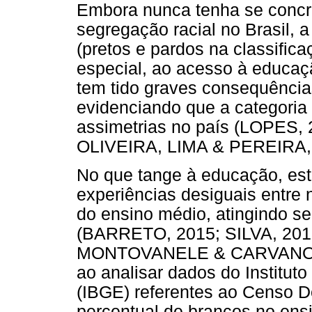
Embora nunca tenha se concre
segregação racial no Brasil, 
(pretos e pardos na classific
especial, ao acesso à educaç
tem tido graves consequência
evidenciando que a categoria 
assimetrias no país (LOPES
OLIVEIRA, LIMA & PEREIRA, 
No que tange à educação, es
experiências desiguais entre
do ensino médio, atingindo se
(BARRETO, 2015; SILVA, 20
MONTOVANELE & CARVANO, 20
ao analisar dados do Instituto
(IBGE) referentes ao Censo D
percentual de brancos no ens