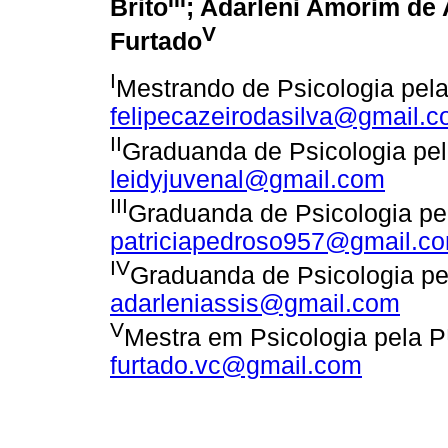
Brito
; Adarleni Amorim de 
V
Furtado
I
Mestrando de Psicologia pel
felipecazeirodasilva@gmail.
II
Graduanda de Psicologia pel
leidyjuvenal@gmail.com
III
Graduanda de Psicologia pe
patriciapedroso957@gmail.c
IV
Graduanda de Psicologia pe
adarleniassis@gmail.com
V
Mestra em Psicologia pela P
furtado.vc@gmail.com