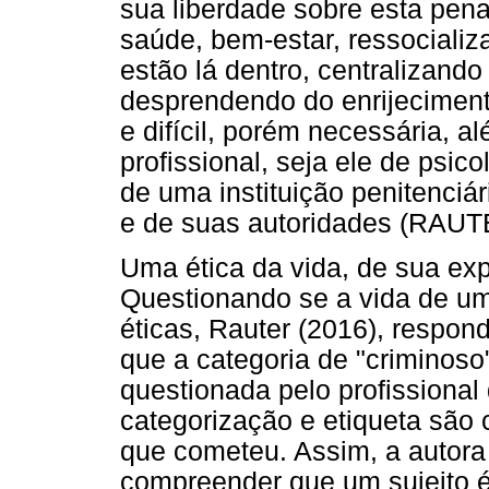
sua liberdade sobre esta pen
saúde, bem-estar, ressocializ
estão lá dentro, centralizand
desprendendo do enrijecimento
e difícil, porém necessária, a
profissional, seja ele de psic
de uma instituição penitenci
e de suas autoridades (RAUT
Uma ética da vida, de sua ex
Questionando se a vida de u
éticas, Rauter (2016), respon
que a categoria de "criminoso
questionada pelo profissional 
categorização e etiqueta são 
que cometeu. Assim, a autora 
compreender que um sujeito é 