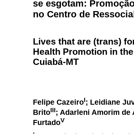
se esgotam: Promoção
no Centro de Ressocia
Lives that are (trans) f
Health Promotion in the
Cuiabá-MT
I
Felipe Cazeiro
; Leidiane Ju
III
Brito
; Adarleni Amorim de 
V
Furtado