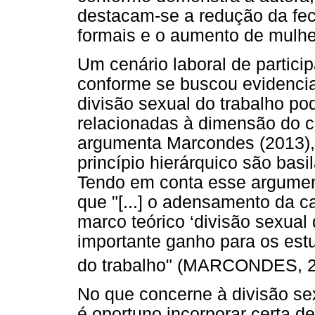
destacam-se a redução da fe
formais e o aumento de mulh
Um cenário laboral de partici
conforme se buscou evidencia
divisão sexual do trabalho po
relacionadas à dimensão do c
argumenta Marcondes (2013), 
princípio hierárquico são basi
Tendo em conta esse argument
que "[...] o adensamento da ca
marco teórico ‘divisão sexual 
importante ganho para os est
do trabalho" (MARCONDES, 20
No que concerne à divisão sex
é oportuno incorporar certa de