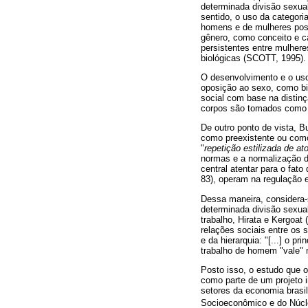
determinada divisão sexua
sentido, o uso da categori
homens e de mulheres poss
gênero, como conceito e c
persistentes entre mulher
biológicas (SCOTT, 1995)
O desenvolvimento e o uso
oposição ao sexo, como bio
social com base na distin
corpos são tomados como i
De outro ponto de vista, B
como preexistente ou como
"
repetição estilizada de at
normas e a normalização d
central atentar para o fat
83), operam na regulação e
Dessa maneira, considera-
determinada divisão sexua
trabalho, Hirata e Kergoat 
relações sociais entre os s
e da hierarquia: "[...] o p
trabalho de homem "vale" 
Posto isso, o estudo que or
como parte de um projeto i
setores da economia brasi
Socioeconômico e do Núcle