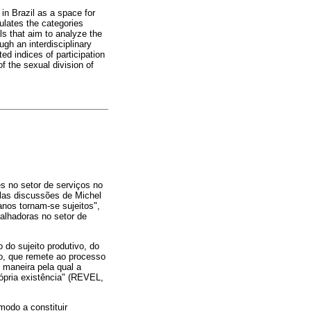
 in Brazil as a space for
culates the categories
ls that aim to analyze the
ugh an interdisciplinary
ed indices of participation
f the sexual division of
s no setor de serviços no
elas discussões de Michel
anos tornam-se sujeitos",
balhadoras no setor de
o do sujeito produtivo, do
ão, que remete ao processo
 maneira pela qual a
rópria existência" (REVEL,
modo a constituir