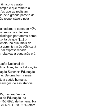
nômico, o caráter
 amplo e que remete a
s/as que as realizam.
is pela grande parcela de
são responsáveis pela
abalhadoras e cerca de 40%
s serviços coletivos,
distingue por fatores como
onta de que "[...] o
ência, no qual mais de
a administração pública já
 tal expressividade
s relativas à educação e à
cação Nacional de
fica. A seção da Educação
cação Superior; Educação
sino. De uma forma mais
ão à saúde humana;
serviços de assistência
015, nas seções da
o da Educação, da
 (756,699), de homens. Na
, 76,40% (1.681.674) eram