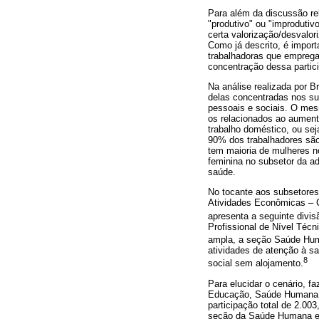
Para além da discussão rel
"produtivo" ou "improduti
certa valorização/desvalor
Como já descrito, é import
trabalhadoras que emprega,
concentração dessa partic
Na análise realizada por B
delas concentradas nos su
pessoais e sociais. O mes
os relacionados ao aumento
trabalho doméstico, ou se
90% dos trabalhadores são 
tem maioria de mulheres no
feminina no subsetor da ad
saúde.
No tocante aos subsetores
Atividades Econômicas ‒ C
apresenta a seguinte divi
Profissional de Nível Técn
ampla, a seção Saúde Hum
atividades de atenção à s
8
social sem alojamento.
Para elucidar o cenário, f
Educação, Saúde Humana e
participação total de 2.0
seção da Saúde Humana e S