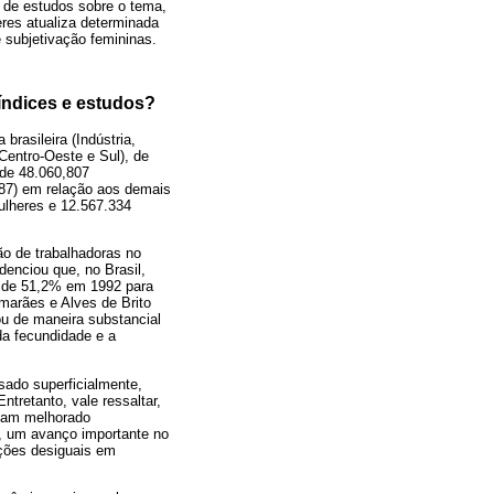
s de estudos sobre o tema,
eres atualiza determinada
 subjetivação femininas.
 índices e estudos?
rasileira (Indústria,
Centro-Oeste e Sul), de
 de 48.060,807
187) em relação aos demais
ulheres e 12.567.334
ão de trabalhadoras no
denciou que, no Brasil,
ou de 51,2% em 1992 para
marães e Alves de Brito
ou de maneira substancial
da fecundidade e a
ado superficialmente,
tretanto, vale ressaltar,
nham melhorado
o, um avanço importante no
ições desiguais em