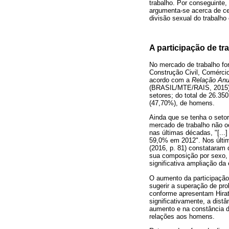
trabalho. Por conseguinte,
argumenta-se acerca de cen
divisão sexual do trabalh
A participação de tr
No mercado de trabalho fo
Construção Civil, Comércio
acordo com a
Relação Anu
(BRASIL/MTE/RAIS, 2015). 
setores; do total de 26.3
(47,70%), de homens.
Ainda que se tenha o setor
mercado de trabalho não oc
nas últimas décadas, "[...
59,0% em 2012". Nos últim
(2016, p. 81) constataram 
sua composição por sexo, 
significativa ampliação da
O aumento da participação
sugerir a superação de pro
conforme apresentam Hirat
significativamente, a dist
aumento e na constância d
relações aos homens.