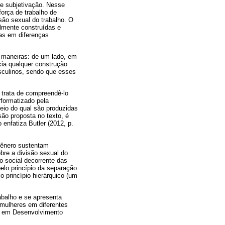
e subjetivação. Nesse
força de trabalho de
são sexual do trabalho. O
lmente construídas e
as em diferenças
 maneiras: de um lado, em
cia qualquer construção
sculinos, sendo que esses
 trata de compreendê-lo
formatizado pela
io do qual são produzidas
ão proposta no texto, é
enfatiza Butler (2012, p.
gênero sustentam
bre a divisão sexual do
ho social decorrente das
 pelo princípio da separação
o princípio hierárquico (um
rabalho e se apresenta
 mulheres em diferentes
ar em Desenvolvimento