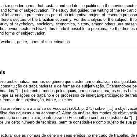
matize gender norms that sustain and update inequalities in the service sector
 and forms of subjectivation. The study that guided the writing of the text arti
of labor and is presented as part of an integrative project of research proposa
ifferent sectors of the Brazilian economy. For the analysis of the subject, thro
study of psychology, sociology, economics, history, among others, are present
he service sector in Brazil, this made it possible to problematize the themes o
and forms of subjectivation.
; workers; genre; forms of subjectivation.
ais
tivo problematizar normas de gênero que sustentam e atualizam desigualdade
constituição de trabalhadoras e de formas de subjetivação. Orientando-se p
erca dos "[...] diferentes modos pelos quais, em nossa cultura, os seres hum
 que as relações de trabalho e os processos de inserção/participação de tra
 formas de subjetivação, isto é, sujeitos.
azer referência à análise de Foucault (2013, p. 273) sobre "[...] a objetivaçã
nálise das riquezas e na economia". Além da análise dos modos de objetivaç
rodução de um sujeito, o interesse de Foucault se centrou no estudo da "[...]
de um certo número de técnicas, permite constituir-se como sujeito de sua p
jecturar que as normas de gênero e seus efeitos no mercado de trabalho, de 