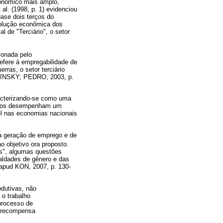
conômico mais amplo,
al. (1998, p. 1) evidenciou
uase dois terços do
volução econômica dos
 de "Terciário", o setor
sionada pelo
efere à empregabilidade de
rras, o setor terciário
(PINSKY; PEDRO, 2003, p.
racterizando-se como uma
rviços desempenham um
el nas economias nacionais
na geração de emprego e de
o objetivo ora proposto.
os", algumas questões
ualdades de gênero e das
 apud KON, 2007, p. 130-
odutivas, não
 o trabalho
processo de
a recompensa