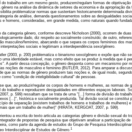
l do trabalho em um mesmo gesto, produzem/regulam formas de objetivação 
a gênero na análise da dinâmica de setores da economia e da apropriação da 
ibilita problematizar normas que sustentam historicamente determinada divi
ategoria de análise, demanda questionamentos sobre as desigualdades socia
es e homens, consideradas, em grande medida, como naturais quando fundad
.
 da categoria gênero, conforme descreve Nicholson (2000)
,
ocorrem de duas
logicamente dado, diz respeito ao socialmente construído; de outro, referen
ção masculino/feminino, abarcando o que separa os corpos femininos dos ma
nterpretações sociais e legitimam a interdependência sexo/gênero.
utler (2003, p. 200) problematiza o binarismo sexo/gênero e expõe que não se
 uma identidade estável, mas como efeito que se produz à medida que é per
os"
. A partir dessa concepção, o gênero desponta como um mecanismo por me
as noções de masculino e feminino (BUTLER, 2012). Para amparar a discuss
o de que as normas de gênero produzem tais noções e, de igual modo, segundo 
 como "condição de inteligibilidade cultural" de pessoas.
se que, ao produzir/regular os corpos de homens e mulheres, as normas de 
l do trabalho e reproduzem desigualdades em diferentes espaços laborais. So
(2007, p. 599) ressaltam que se trata de uma "[...] forma de divisão do trabal
exos [...]", histórica e socialmente produzida. Tal divisão social se constitui
rincípio de separação (existem trabalhos de homens e trabalhos de mulheres) e 
mais que um trabalho de mulher)" (HIRATA; KERGOAT, 2007, p. 599).
ientou a escrita do texto articula as categorias gênero e divisão sexual do t
ntegrador de propostas de pesquisa que objetivam analisar a participação de
leira, como parte da agenda de estudos do Grupo de Pesquisa Interdisciplin
1
o Interdisciplinar de Estudos de Gênero.