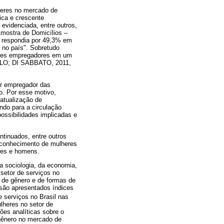
heres no mercado de
rica e crescente
 evidenciada, entre outros,
Amostra de Domicílios –
ue respondia por 49,3% em
 no país". Sobretudo
ndes empregadores em um
(MELO; DI SABBATO, 2011,
or empregador das
o. Por esse motivo,
 atualização de
ndo para a circulação
ossibilidades implicadas e
tinuados, entre outros
 reconhecimento de mulheres
eres e homens.
da sociologia, da economia,
 setor de serviços no
s de gênero e de formas de
 são apresentados índices
e serviços no Brasil nas
lheres no setor de
ões analíticas sobre o
 gênero no mercado de