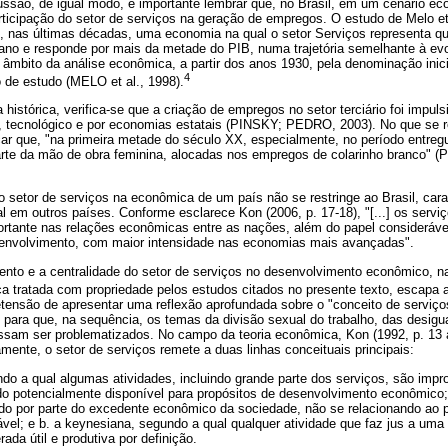
ssão, de igual modo, é importante lembrar que, no Brasil, em um cenário e
ticipação do setor de serviços na geração de empregos. O estudo de Melo et 
-se, nas últimas décadas, uma economia na qual o setor Serviços representa q
ano e responde por mais da metade do PIB, numa trajetória semelhante à e
âmbito da análise econômica, a partir dos anos 1930, pela denominação inicial
4
o de estudo (MELO et al., 1998).
histórica, verifica-se que a criação de empregos no setor terciário foi impul
l, tecnológico e por economias estatais (PINSKY; PEDRO, 2003). No que se r
ar que, "na primeira metade do século XX, especialmente, no período entregue
rte da mão de obra feminina, alocadas nos empregos de colarinho branco" 
do setor de serviços na econômica de um país não se restringe ao Brasil, ca
al em outros países. Conforme esclarece Kon (2006, p. 17-18), "[...] os se
rtante nas relações econômicas entre as nações, além do papel consideráv
senvolvimento, com maior intensidade nas economias mais avançadas".
mento e a centralidade do setor de serviços no desenvolvimento econômico, 
a tratada com propriedade pelos estudos citados no presente texto, escapa a
tensão de apresentar uma reflexão aprofundada sobre o "conceito de serviç
 para que, na sequência, os temas da divisão sexual do trabalho, das desig
ssam ser problematizados. No campo da teoria econômica, Kon (1992, p. 13
amente, o setor de serviços remete a duas linhas conceituais principais:
ndo a qual algumas atividades, incluindo grande parte dos serviços, são impr
o potencialmente disponível para propósitos de desenvolvimento econômico;
ido por parte do excedente econômico da sociedade, não se relacionando ao 
vel; e b. a keynesiana, segundo a qual qualquer atividade que faz jus a um
ada útil e produtiva por definição.