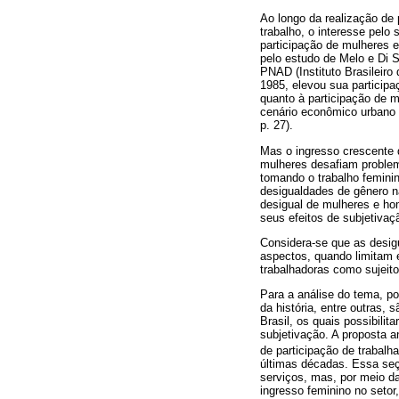
Ao longo da realização de
trabalho, o interesse pelo 
participação de mulheres e
pelo estudo de Melo e Di 
PNAD (Instituto Brasileiro
1985, elevou sua particip
quanto à participação de
cenário econômico urbano 
p. 27).
Mas o ingresso crescente 
mulheres desafiam problema
tomando o trabalho feminin
desigualdades de gênero na
desigual de mulheres e ho
seus efeitos de subjetivaç
Considera-se que as desi
aspectos, quando limitam e
trabalhadoras como sujeit
Para a análise do tema, po
da história, entre outras,
Brasil, os quais possibili
subjetivação. A proposta a
de participação de trabalh
últimas décadas. Essa seç
serviços, mas, por meio da
ingresso feminino no seto