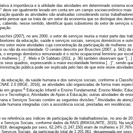
ativa à importância e à utilidade das atividades em determinado sistema eco
vo" deve ser igualmente levado em conta em um campo socioeconômico mais
ização quando as atividades são analisadas considerando os/as trabalhadore
ante pensar que se trata de um setor da economia que se distingue dos dema
 cabendo, nesse sentido, identificar quais subsetores do setor de serviços 
ipação.
ruschini (2007), no ano 2000, o setor de serviços reunia a maior parte das tr
bsetores da educação, saúde e serviços sociais, serviços domésticos e outro
mo setor reúne atividades cuja concentração da participação de mulheres se 
 ou não da escolaridade. O cenário descrito por Bruschini (2007, p. 561) dá c
ja, o emprego doméstico remunerado é o nicho ocupacional feminino por excel
mulheres [...]". Melo e Di Sabbato (2011, p. 36) também observam que "[...] 
s seus quadros, expressando a maior escolaridade feminina [...]", sendo que
ministração pública pode ser explicada pelo fato de que este reúne atividade
 da educação, da saúde humana e dos serviços sociais, conforme a Classifi
NAE 2.0 (IBGE, 2016), as atividades são organizadas de forma mais especí
6
são em grupos:
Educação Infantil e Ensino Fundamental; Ensino Médio; Edu
ico e Tecnológico; Atividades de Apoio à Educação; outras atividades de en
7
ana e Serviços Sociais contém as seguintes divisões:
Atividades de atenç
aúde humana integradas com a assistência social, prestadas em residências; 
az-se referência aos índices de participação de trabalhadores/as, no ano de 2
 Serviços Sociais, conforme dados da RAIS (BRASIL/MTE, 2015). Na seçã
03,819, desagregada por sexo, 62,24% (1.247,150) eram de mulheres e 37,76%
erviços Sociais, da participação total de 2.201.061, desagregada por sexo