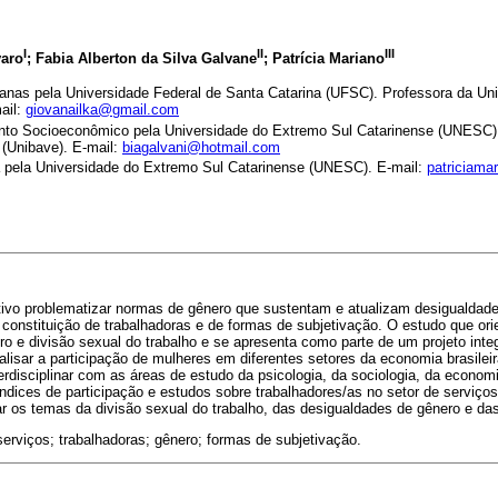
I
II
III
varo
; Fabia Alberton da Silva Galvane
; Patrícia Mariano
nas pela Universidade Federal de Santa Catarina (UFSC). Professora da Un
ail:
giovanailka@gmail.com
to Socioeconômico pela Universidade do Extremo Sul Catarinense (UNESC).
e (Unibave). E-mail:
biagalvani@hotmail.com
 pela Universidade do Extremo Sul Catarinense (UNESC). E-mail:
patriciam
tivo problematizar normas de gênero que sustentam e atualizam desigualdade
constituição de trabalhadoras e de formas de subjetivação. O estudo que orie
ero e divisão sexual do trabalho e se apresenta como parte de um projeto inte
lisar a participação de mulheres em diferentes setores da economia brasileir
erdisciplinar com as áreas de estudo da psicologia, da sociologia, da economia
ndices de participação e estudos sobre trabalhadores/as no setor de serviços
ar os temas da divisão sexual do trabalho, das desigualdades de gênero e da
serviços; trabalhadoras; gênero; formas de subjetivação.