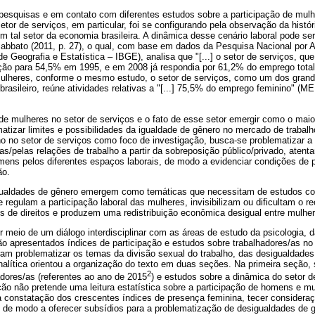
 pesquisas e em contato com diferentes estudos sobre a participação de mul
setor de serviços, em particular, foi se configurando pela observação da histó
m tal setor da economia brasileira. A dinâmica desse cenário laboral pode ser
Sabbato (2011, p. 27), o qual, com base em dados da Pesquisa Nacional por 
 de Geografia e Estatística – IBGE), analisa que "[...] o setor de serviços, q
ação para 54,5% em 1995, e em 2008 já respondia por 61,2% do emprego total
 mulheres, conforme o mesmo estudo, o setor de serviços, como um dos gra
brasileiro, reúne atividades relativas a "[...] 75,5% do emprego feminino" 
de mulheres no setor de serviços e o fato de esse setor emergir como o mai
tizar limites e possibilidades da igualdade de gênero no mercado de trabalh
o no setor de serviços como foco de investigação, busca-se problematizar a
s/pelas relações de trabalho a partir da sobreposição público/privado, atenta
mens pelos diferentes espaços laborais, de modo a evidenciar condições de p
ão.
gualdades de gênero emergem como temáticas que necessitam de estudos con
 regulam a participação laboral das mulheres, invisibilizam ou dificultam o
os de direitos e produzem uma redistribuição econômica desigual entre mulh
r meio de um diálogo interdisciplinar com as áreas de estudo da psicologia, 
 são apresentados índices de participação e estudos sobre trabalhadores/as no
taram problematizar os temas da divisão sexual do trabalho, das desigualdade
nalítica orientou a organização do texto em duas seções. Na primeira seção,
2
adores/as (referentes ao ano de 2015
) e estudos sobre a dinâmica do setor d
ão não pretende uma leitura estatística sobre a participação de homens e mu
 constatação dos crescentes índices de presença feminina, tecer consideraç
r, de modo a oferecer subsídios para a problematização de desigualdades de