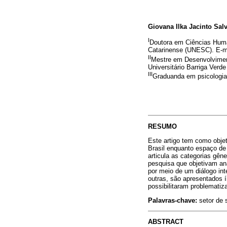
Giovana Ilka Jacinto Sal
I
Doutora em Ciências Huma
Catarinense (UNESC). E-m
II
Mestre em Desenvolvimen
Universitário Barriga Verd
III
Graduanda em psicologia
RESUMO
Este artigo tem como obje
Brasil enquanto espaço de 
articula as categorias gên
pesquisa que objetivam ana
por meio de um diálogo int
outras, são apresentados í
possibilitaram problematiz
Palavras-chave:
setor de 
ABSTRACT