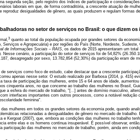
 na segunda seção, pelo registro dos índices de participação e consideraçõe
ários laborais em que, de forma contraditória, a crescente atuação de mulh
o e reproduz desigualdades de gênero, as quais produzem e regulam formas de
abalhadoras no setor de serviços no Brasil: o que dizem os
3
rmal,
quanto ao total da população ocupada por grandes setores da economia b
, Serviços e Agropecuária) e por regiões do País (Norte, Nordeste, Sudeste, 
al de Informações Sociais ‒ RAIS
, os dados de 2015 apresentaram um total
Nesse cenário, a participação do setor de serviços foi de 54,82% (26.350.
50.187, desagregado por sexo, 13.782,854 (52,30%) da participação eram de m
 de serviços como foco de estudo, cabe destacar que a crescente participaç
orreu apenas nesse setor. O estudo realizado por Barbosa (2014, p. 415) evi
] a taxa de participação das mulheres, entre 15 e 64 anos de idade, aument
os cinquenta anos, no que concerne ao trabalho das mulheres no Brasil, Gui
que a esfera do mercado de trabalho, "[...] antes de domínio masculino, alter
com interfaces importantes com outros processos, como a notável redução 
 escolaridade feminina".
 das mulheres em todos os grandes setores da economia pode, quando analis
blemáticas relacionadas a desigualdades de gênero no mercado de trabalho. En
a e Kergoat (2007), que, embora as condições das mulheres no trabalho te
ância entre elas e os homens continua insuperável. É possível observar, entã
a participação das mulheres no mercado de trabalho, porém, ainda em cond