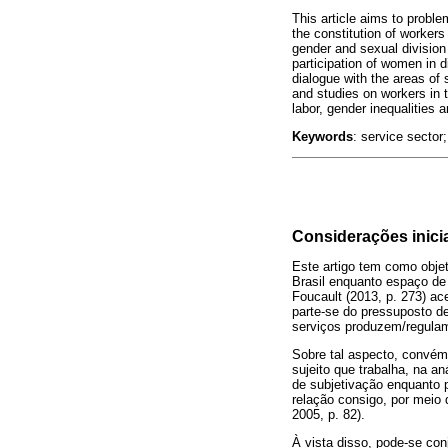
This article aims to proble
the constitution of workers
gender and sexual division 
participation of women in d
dialogue with the areas of 
and studies on workers in t
labor, gender inequalities 
Keywords
: service sector
Considerações inici
Este artigo tem como obje
Brasil enquanto espaço de 
Foucault (2013, p. 273) ac
parte-se do pressuposto de
serviços produzem/regulam
Sobre tal aspecto, convém f
sujeito que trabalha, na a
de subjetivação enquanto p
relação consigo, por meio 
2005, p. 82).
À vista disso, pode-se con