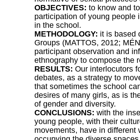
OBJECTIVES:
to know and to 
participation of young people 
in the school.
METHODOLOGY:
it is based
Groups (MATTOS, 2012; MÉNDE
participant observation and in
ethnography to compose the r
RESULTS:
Our interlocutors f
debates, as a strategy to move
that sometimes the school can
desires of many girls, as is th
of gender and diversity.
CONCLUSIONS:
with the inse
young people, with their cultur
movements, have in different
occupying the diverse spaces a