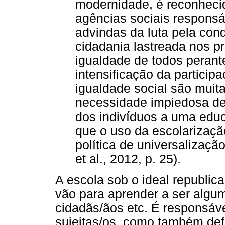
modernidade, é reconheci
agências sociais responsá
advindas da luta pela con
cidadania lastreada nos pr
igualdade de todos perant
intensificação da participa
igualdade social são muita
necessidade impiedosa d
dos indivíduos a uma edu
que o uso da escolarizaçã
política de universalizaçã
et al., 2012, p. 25).
A escola sob o ideal republic
vão para aprender a ser algum
cidadãs/ãos etc. É responsáv
sujeitas/os, como também def