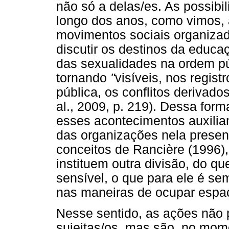
não só a delas/es. As possib
longo dos anos, como vimos, 
movimentos sociais organizad
discutir os destinos da educa
das sexualidades na ordem púb
tornando
"
visíveis, nos regis
pública, os conflitos derivad
al., 2009, p. 219). Dessa form
esses acontecimentos auxiliam
das organizações nela prese
conceitos de Rancière (1996
instituem outra divisão, do q
sensível, o que para ele é se
nas maneiras de ocupar espaç
Nesse sentido, as ações nã
sujeitas/os, mas são, no mo