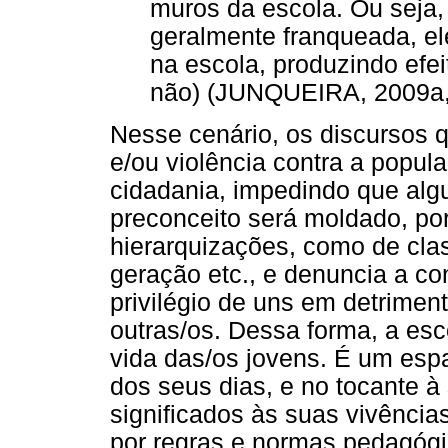
muros da escola. Ou seja,
geralmente franqueada, e
na escola, produzindo efe
não) (JUNQUEIRA, 2009a, p
Nesse cenário, os discursos
e/ou violência contra a popu
cidadania, impedindo que alg
preconceito será moldado, po
hierarquizações, como de clas
geração etc., e denuncia a co
privilégio de uns em detrime
outras/os. Dessa forma, a esco
vida das/os jovens. É um esp
dos seus dias, e no tocante à
significados às suas vivência
por regras e normas pedagógic