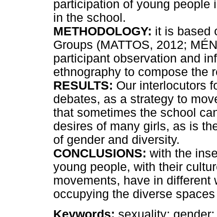
participation of young people 
in the school.
METHODOLOGY:
it is based
Groups (MATTOS, 2012; MÉNDE
participant observation and in
ethnography to compose the r
RESULTS:
Our interlocutors f
debates, as a strategy to move
that sometimes the school can
desires of many girls, as is th
of gender and diversity.
CONCLUSIONS:
with the inse
young people, with their cultur
movements, have in different
occupying the diverse spaces a
Keywords:
sexuality; gender; 