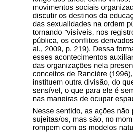
movimentos sociais organizad
discutir os destinos da educa
das sexualidades na ordem púb
tornando
"
visíveis, nos regis
pública, os conflitos derivad
al., 2009, p. 219). Dessa form
esses acontecimentos auxiliam
das organizações nela prese
conceitos de Rancière (1996
instituem outra divisão, do q
sensível, o que para ele é se
nas maneiras de ocupar espaç
Nesse sentido, as ações nã
sujeitas/os, mas são, no mo
rompem com os modelos natura