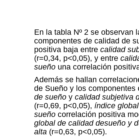
En la tabla Nº 2 se observan l
componentes de calidad de s
positiva baja entre
calidad su
(r=0,34, p<0,05), y entre
calid
sueño
una correlación positiv
Además se hallan correlacione
de Sueño y los componentes 
de sueño
y
calidad subjetiva
(r=0,69, p<0,05),
índice globa
sueño
correlación positiva mo
global de calidad desueño y d
alta
(r=0,63, p<0,05).