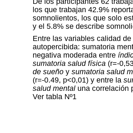
De los participantes 62 trabaj
los que trabajan 42.9% repor
somnolientos, los que solo e
y el 5.8% se describe somnoli
Entre las variables calidad d
autopercibida: sumatoria ment
negativa moderada entre
índi
sumatoria salud física
(r=-0,53
de sueño
y
sumatoria salud m
(r=-0.49, p<0,01) y entre la
su
salud mental
una correlación 
Ver tabla Nº1