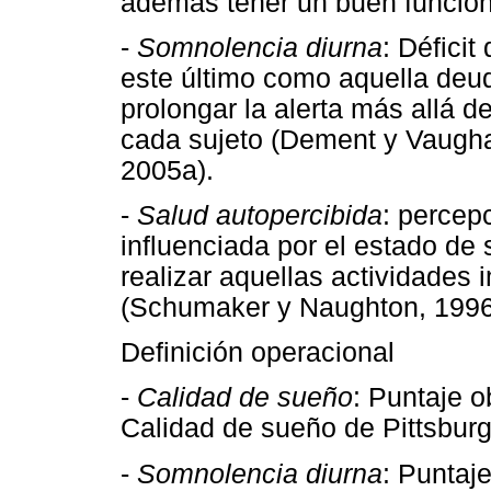
además tener un buen funciona
-
Somnolencia diurna
: Défici
este último como aquella deud
prolongar la alerta más allá de
cada sujeto (Dement y Vaughan
2005a).
-
Salud autopercibida
: percep
influenciada por el estado de 
realizar aquellas actividades 
(Schumaker y Naughton, 1996
Definición operacional
-
Calidad de sueño
: Puntaje o
Calidad de sueño de Pittsburg
-
Somnolencia diurna
: Puntaj